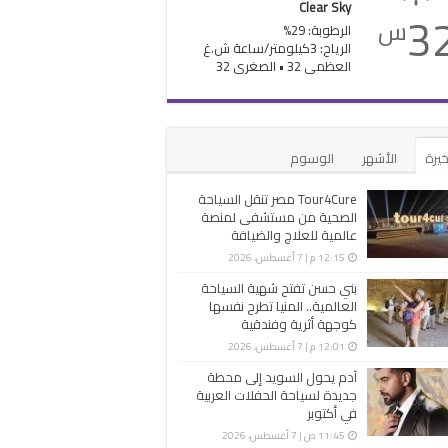
Clear Sky
3
س
الرطوبة: 29%
الرياح: 3كيلومتر/ساعة ش.غ
العظمى 32 • الصغرى 32
خيرة
الأشهر
الوسوم
Tour4Cure مصر تنقل السياحة
الصحية من مستشفى لمنصة
عالمية للعلاج والضيافة
12:15 م | 7 أغسطس، 2026
بني حسن تفتح شهية السياحة
العالمية.. المنيا تطرح نفسها
كوجهة أثرية وفندقية
12:01 م | 7 أغسطس، 2026
آدم يحول السويد إلى محطة
جديدة لسياحة الحفلات العربية
في أكتوبر
11:45 ص | 7 أغسطس، 2026