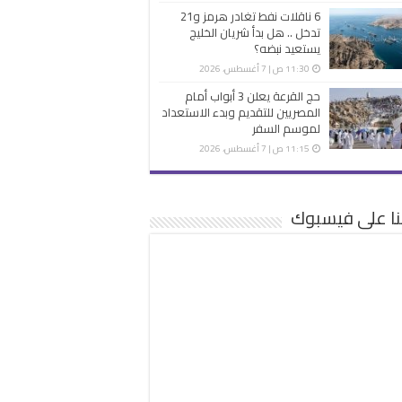
6 ناقلات نفط تغادر هرمز و21
تدخل .. هل بدأ شريان الخليج
يستعيد نبضه؟
11:30 ص | 7 أغسطس، 2026
حج القرعة يعلن 3 أبواب أمام
المصريين للتقديم وبدء الاستعداد
لموسم السفر
11:15 ص | 7 أغسطس، 2026
نا على فيسبوك