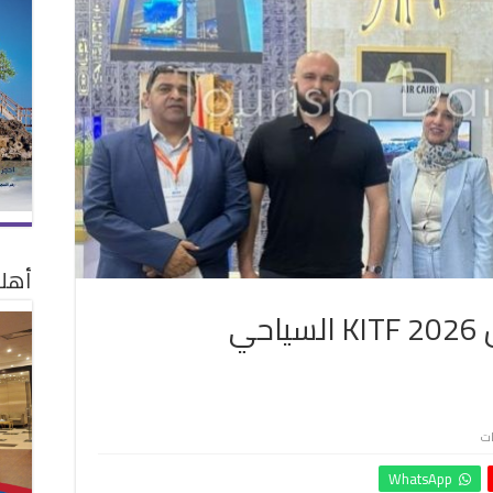
أهلا
“إيركايرو” تشارك بمعرض KITF 2026 السياحي
على
ات
“إيركايرو”
WhatsApp
تشارك