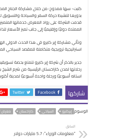
بدورها لتنشيط حركة السفر والسياحة والتسويق ل
قدمت الشركة على رواد المعرض خدماتها المتميز
الممتدة دوليًا وإقليميًا إلى جانب تميز الأسعار لتذا
وتأتي مشاركة إير كايرو في هذا الحدث الدولي اله
استراتيجية ترويجية متكاملة للمقصد السياحي ا
استانه أسبوعيًا ورحلة واحدة أسبوعيًا لمدينة أكتوب
شاركها
Twitter
Facebook
الوسوم
إيركايرو
السياحي
كازاخستان
معرض KITF
السابق
“معلومات الوزراء”: 5.7 مليارات دولار