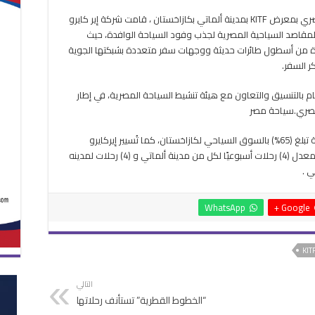
بمعرض
كتبت- سها ممدوح: من خلال مشاركة الجناح المصري بمعرض KITF بمدينة ألماتي بكازاخستان ، قامت شركة إير كايرو
KITF
لمقاصد السياحية المصرية لجذب وفود السياحة الوافدة، حيث
2026
السياحي
ة من أسطول طائرات حديثة ووجهات سفر متعددة بشبكتها الجوية
بكازاخستان
كر السفر.
مغلقة
ام بالتنسيق والتعاون مع هيئة تنشيط السياحة المصرية، في إطار
لمصري.سياحة مصر
جدير بالذكر أن شركة إير كايرو تتمتع بحصة تسويقية تبلغ (65%) بالسوق السياحي لكازاخستان، كما تُسيير إيركايرو
رحلاتها لمدن كازاخستان الرئيسية من شرم الشيخ بمعدل (4) رحلات أسبوعيًا لكل من مدينة ألماتي و (4) رحلات لمدينه
ي .
WhatsApp
Google +
التالي
“الخطوط القطرية” تستأنف رحلاتها