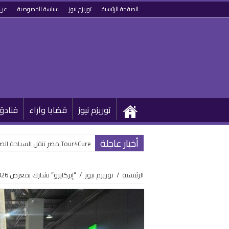
الصفحة الرئيسية
توريزم نيوز
سياسة الخصوصية
عن 
توريزم نيوز
قضايا وآراء
فنادق
أخبار عاجلة
Tour4Cure مصر تنقل السياحة الصحية من مستشفى لمنصة عالمية للعلاج والضيافة
الرئيسية
/
توريزم نيوز
/
“إيركايرو” تشارك بمعرض KITF 2026 السياحي بكازاخستان