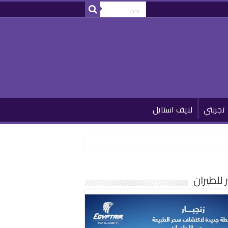
تجربتي
لايف استايل
للطيران