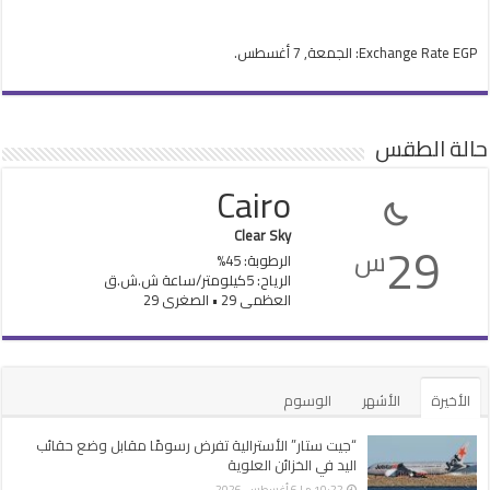
EGP
Exchange Rate
: الجمعة, 7 أغسطس.
حالة الطقس
Cairo
Clear Sky
29
س
الرطوبة: 45%
الرياح: 5كيلومتر/ساعة ش.ش.ق‎
العظمى 29 • الصغرى 29
الأخيرة
الأشهر
الوسوم
“جيت ستار” الأسترالية تفرض رسومًا مقابل وضع حقائب
اليد في الخزائن العلوية
10:22 م | 6 أغسطس، 2026