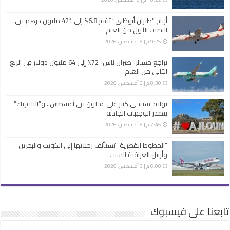
أرباح “طيران أبوظبي” تقفز 6.8% إلي 421 مليون درهم في
النصف الأول من العام
9:25 م | 6 أغسطس، 2026
تراجع خسائر “طيران ناس” 72% إلى 64 مليون دولار في الربع
الثاني من العام
8:30 م | 6 أغسطس، 2026
توافد سياحي كبير على عجلون في أغسطس.. و”التلفريك”
يتصدر الوجهات الجاذبة
7:45 م | 6 أغسطس، 2026
“الخطوط القطرية” تستأنف رحلاتها إلى الكويت والبحرين
وأربيل العراقية السبت
6:00 م | 6 أغسطس، 2026
تابعنا على فيسبوك