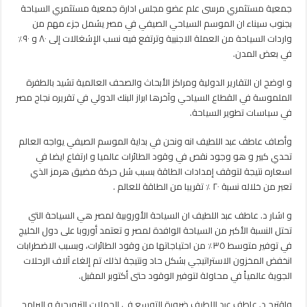
على
جمعية مستثمري مرسى علم عضو مجلس ادارة جمعية مستثمري السياحة
موسم
بجنوب سيناء ان الموسم السياحي الصيفي في مصر يشمل جزء مهم من
السياحة
واردات السياحة من العملة الاجنبية وترتفع فيه نسب الإشغالات إلى ٨٠ و ٩٠٪؜
الصيفي
في بعض المدن.
مغلقة
و اوضح ان التقارير الدولية ومراكز الأبحاث والصحف العالمية تشيد بالطفرة
الملموسة في القطاع السياحي وآخرها ابراز البنك الدولي في تقريره نجاح مصر
في سياسات تطوير السياحة.
وأصاف عاطف عبد اللطيف انه ونحن في بداية الموسم الصيفي يواجه العالم
تحدي كبير و هو وجود نقص في وقود الطائرات عالميا و ارتفاع ايضا في
اسعاره نتيجة لتوقف إمدادات الطاقة بسبب شل حركة مضيق هرمز الذي
تعبر من خلاله نسبة ٢٠ ٪؜ تقريبا من الطاقة للعالم .
و اشار د. عاطف عبد اللطيف ان السياحة الأوروبية لمصر هي السياحة التي
تحتل النسبة الأكبر من السياحة الوافدة لمصر و تعتمد أوروبا على دول الخليج
في توفير متوسط ٣٥٪؜ من احتياجاتها من وقود الطائرات، وبسبب الاضطرابات
انخفض المخزون الاستراتيجي بشكل حاد ونتيجة لذلك تم إلغاء آلاف الرحلات
الجوية عالمياً في محاولة لتوفير الوقود حتى أكتوبر المقبل.
واقترح د. عاطف عبد اللطيف ضرورة التوسع في الحملات الترويجية و البرامج