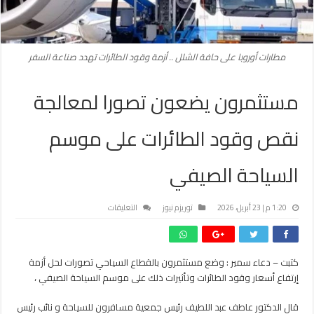
مطارات أوروبا على حافة الشلل .. أزمة وقود الطائرات تهدد صناعة السفر
مستثمرون يضعون تصورا لمعالجة
نقص وقود الطائرات على موسم
السياحة الصيفي
على
1:20 م | 23 أبريل، 2026
توريزم نيوز
التعليقات
مستثمرون
يضعون
تصورا
كتبت – دعاء سمير : وضع مستثمرون بالقطاع السياحي تصورات لحل أزمة
لمعالجة
إرتفاع أسعار وقود الطائرات وتأثيرات ذلك على موسم السياحة الصيفي ،
نقص
وقود
الطائرات
قال الدكتور عاطف عبد اللطيف رئيس جمعية مسافرون للسياحة و نائب رئيس