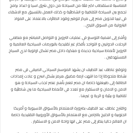
المناسبة لاستقطاب اكبر فئة من السياحة من دول شرق اسيا و اعداد برامج
تجمع بين السياحة الثقافية و الشاطئية و كذلك العمل بالتنسيق مع الاشقاء
في ليبيا لتحويل مصر إلى مركز لتوفير وقود الطائرات بالاعتماد على المواد
البترولية من السوق الليبي .
وأشار إلى اهمية التوسع في عمليات الترويج و التواصل المباشر مع منظمي
الرحلات الدوليين و التواجد بأفكار غير تقليدية بالبورصات السياحية العالمية و
الترويج لأنماط سياحية جديدة و مبتكرة داخل مصر تشكل اولوية لدي السياح
المستهدفين .
وتوقع عاطف عبد اللطيف ان يشهد الموسم السياحي الصيفي في مصر
نشاطا ملحوظا إذا ما انتهت ازمة مضيق هرمز بشكل اسرع و عادت إمدادات
الطاقة إلى طبيعتها خاصة ان مصر تنعم بأهم عنصر لجذب السياحة و هو
الامن و الامان و الاستقرار مع تعدد في الأنماط السياحية ما بين شاطئية و
ثقافية و بيئية و اثرية و غيرها .
واقترح عاطف عبد اللطيف بضرورة الاهتمام بالأسواق الآسيوية و أمريكا
الجنوبية و الخليج بالتزامن مع الاهتمام بالأسواق الأوروبية التقليدية خاصة
ان العالم حاليا ينظر إلى مصر على انها واحة الامن و الاستقرار .