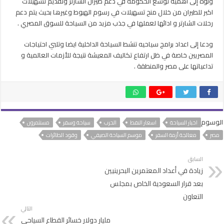
ونوه إلى اهمية توسع الحكومة في دعم طيران الشارتر وتقديم تسهيلات
اكبر للطيران من خلال منح تسهيلات في رسوم الهبوط وغيرها بحيث يتم دعم
رحلات الشارتر و ادائها لعملها في جذب مزيد من السياحة للسوق المصري .
ودعا إلى اعداد برامج سياحيه تنشط السياحة الداخلية ايضا وتلبي احتياجات
المصريين خاصة في ظل ارتفاع تكاليف المعيشة نتيجة للأزمات العالمية و
تداعياتها على مصر والمنطقة .
الوسوم
اخبار السياحة
اسعار النفط
الحرب
سياحة وسفر
مستثمرون
مصر
معالجة أزمة السفر
موسم السياحة الصيفي
وقود الطائرات
السابق
زيادة في أعداد المعتمرين البحرينيين
بعد قرار السعودية الخاص بمجلس
التعاون
التالي
مليار دولار خسائر القطاع السياحي