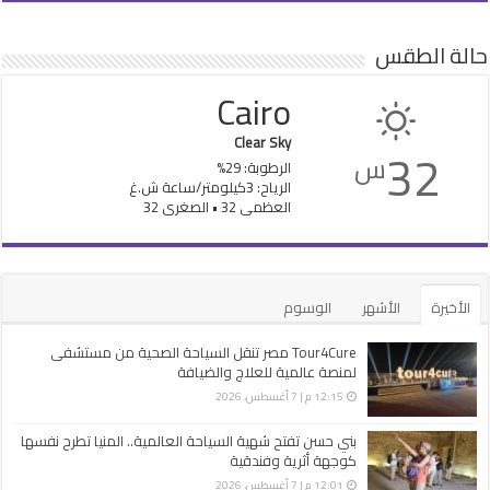
حالة الطقس
Cairo
Clear Sky
32
س
الرطوبة: 29%
الرياح: 3كيلومتر/ساعة ش.غ
العظمى 32 • الصغرى 32
الأخيرة
الأشهر
الوسوم
Tour4Cure مصر تنقل السياحة الصحية من مستشفى
لمنصة عالمية للعلاج والضيافة
12:15 م | 7 أغسطس، 2026
بني حسن تفتح شهية السياحة العالمية.. المنيا تطرح نفسها
كوجهة أثرية وفندقية
12:01 م | 7 أغسطس، 2026