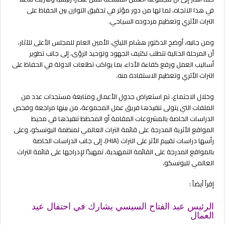
في هذا الاتجاه، لما لها من دور مؤثر في تحقيق التوازن بين الحفاظ على
التراث الأثري وتعظيم مردوده السياحي.
ومن جانبه، أوضح الدكتور هشام الليثي، الأمين العام للمجلس الأعلى للآثار،
أن المرحلة الحالية تتطلب تكثيف الجهود وتوحيد الرؤى، إلى جانب تطوير
أساليب العمل ورفع كفاءة الأداء، بما يواكب تطلعات الدولة في الحفاظ على
التراث الأثري وتعظيم الاستفادة منه.
وخلال الاجتماع، تم استعراض جدول الأعمال ومتابعة مستجدات عدد من
الملفات التي يتولى تنفيذها فريق عمل المجموعة، من بينها مراجعة وفحص
الدراسات الخاصة بالمشروعات المقامة أو المخطط تنفيذها في محيط
المواقع الأثرية المدرجة على قائمة التراث العالمي لمنظمة اليونسكو، وعلى
رأسها دراسات تقييم الأثر على التراث (HIA)، إلى جانب الدراسات الخاصة
بالمواقع المدرجة على القائمة التمهيدية، تمهيدًا لإدراجها على قائمة التراث
العالمي لليونسكو.
إقرأ أيضاً :
الرئيس عبد الفتاح السيسي يشارك في احتفال عيد
العمال