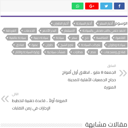
الوسوم
أخبار السفر
أخبار السياحة
أخبار الطيران
احمد حلمي كاتب صحفي بالسياحة
الاستثمار
البحر الأحمر
الخدمات
الغردقة
القاهرة
المنافسة
حج
سفر
سياحة
سياحة دينية
سياحة عالمية
سياحة وطيران
شركات السياحة
شرم الشيخ
طيران
عمرة
فنادق
فنادق ومنتجعات
مصر
مطارات
منشآت سياحية
وزارة السياحة والآثار
السابق
الجمعة 8 مايو .. انطلاق أول أفواج
حجاج الجمعيات الأهلية للمدينة
المنورة
التالي
المرونة أولاً .. قاعدة ذهبية لتخطيط
الإجازات في زمن التقلبات
مقالات مشابهة