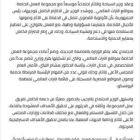
الآثار
وعقد وزير السياحة والآثار اجتماعاً موسعاً مع مجموعة العمل الخاصة
وتراث
بمواقع التراث العالمي , ووشدد الوزير على الالتزام الكامل بتوجيهات رئيس
مصر
الجمهورية، بأن الأولوية القصوى تتمثل في الحفاظ على الآثار وصونها
الحضاري
للأجيال القادمة، باعتبارها مسؤولية وطنية، مع العمل بالتوازي على تعظيم
مغلقة
الاستفادة منها في دعم وتنشيط السياحة، وذلك في إطار الالتزام الكامل
بمعايير الحماية والاستدامة.
الاجتماع عقد بمقر الوزارة بالعاصمة الجديدة، وضم أعضاء مجموعة العمل
الخاصة بمواقع التراث العالمي، والتي تم تشكيلها بقرار وزاري لتضم عددًا من
المتخصصين في مجال التراث، برئاسة الدكتور هشام الليثي، الأمين العام
للمجلس الأعلى للآثار، وذلك لتولي عدد من المهام الرئيسية المرتبطة بحماية
وصون المواقع المصرية المسجلة على قائمة التراث العالمي لمنظمة
اليونسكو.
واستهل الوزير الاجتماع بالترحيب بالحضور، معربًا عن دعمه الكامل لفريق
عمل المجموعة، وثقته في قدرتهم على تحقيق الأهداف المنشودة بكفاءة،
من خلال التنسيق المستمر والفعال مع مختلف قطاعات وإدارات المجلس
الأعلى للآثار وكافة الجهات المعنية، بما يضمن تحقيق الأهداف الاستراتيجية
المرجوة.
كما أشار إلى أن مجموعة العمل المُشكلة تمثل عنصرًا رئيسيًا وشريكًا فاعلًا