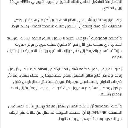
مؤقتاً
الانتظار منذ التشغيل الكامل لنظام الدخول والخروج الأوروبي «EES» في 10
بمنافذ
إبريل الماضي.
شنغن
مغلقة
جاء القرار بعد تقارير أشارت إلى انتظار المسافرين أكثر من ساعة في بعض
المطارات الأوروبية، إضافة إلى تسجيل حالات متعددة لفقدان رحلات الربط.
وأوضحت المفوضية أن الإجراء الجديد لا يشمل تعليق قاعدة البيانات المركزية
للنظام، التي سجلت حتى الآن نحو 61 مليون عملية عبور، بل يوفر «مرونة
مؤقتة» تسمح بالعودة إلى ختم جوازات السفر يدويًا عند الضرورة خلال فترات
الذروة.
يُطبق القرار على دول منطقة شنغن المشاركة في النظام، فيما تبقى كل من
إيرلندا وقبرص خارج نطاق التطبيق لعدم انضمامهما إلى فضاء شنغن، رغم تأثر
شركات الطيران والمسافرين عبر مراكز عبور رئيسية مثل مطار باريس شارل
ديغول ومطار أمستردام سخيبول، حيث تحولت البوابات البيومترية إلى نقاط
ازدحام رئيسية.
وأكدت المفوضية أن شركات الطيران ستظل ملزمة بإرسال بيانات المسافرين
المسبقة (API/PNR)، إلا أن التخفيف المؤقت قد يقلل من حالات منع الركاب
من الصعود بسبب تأخرهم عن رحلات الربط.