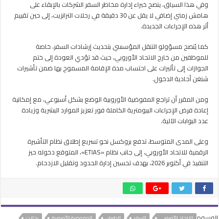
وفي هذا السياق، ينصح خبراء إدارة مخاطر السفر الشركات بالإبقاء على
هامش زمني إضافي لا يقل عن 30 دقيقة في رحلات الترانزيت، إلى حين تقييم
أثر هذه الإجراءات الجديدة.
كما يُنصح مسؤولو التنقل المؤسسي بتحديث إرشادات السفر، خاصة
للموظفين من خارج الاتحاد الأوروبي، حيث قد تؤدي العودة إلى ختم
الجوازات إلى تأثيرات على احتساب مدة الإقامة المسموح بها ضمن تأشيرات
شنغن أحادية الدخول.
ومن المقرر أن تراجع المفوضية الأوروبية الوضع بشكل أسبوعي، مع إمكانية
إعادة فرض الإجراءات البيومترية الكاملة فور تعزيز الموارد البشرية وزيادة
عدد البوابات الآلية.
وعلى المدى المتوسط، تدفع بروكسل نحو تسريع إطلاق نظام التأشيرة
الرقمية للاتحاد الأوروبي، إلى جانب نظام «ETIAS»، المتوقع دخوله حيز
التنفيذ في أكتوبر 2026، بهدف تحسين إدارة الحدود وتقليل الازدحام.
الوسوم
الاتحاد الأوروبي
السفر
الطيران
المفوضية الأوروبية
رحلات