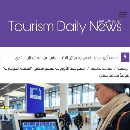
كشف أثري جديد بالدقهلية يوثق آلاف السنين من الاستيطان البشري
الرئيسية
/
سياحة عالمية
/
المفوضية الأوروبية تسمح بتعليق “البصمة البيومترية”
مؤقتاً بمنافذ شنغن