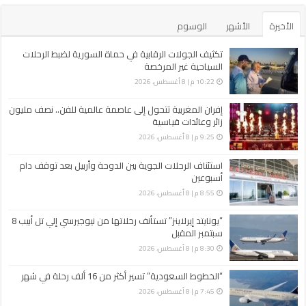
الأخيرة
الأشهر
الوسوم
تكثيف الجولات الرقابية في حماة السورية لضبط الرحلات
السياحية غير ‏المرخصة
10:22 م | 8 أغسطس، 2026
إفران المغربية تتحول إلى عاصمة عالمية للفن.. نصف مليون
زائر وعائدات قياسية
9:25 م | 8 أغسطس، 2026
استئناف الرحلات الجوية بين الدوحة وأربيل بعد توقف دام
أسبوعين
8:55 م | 8 أغسطس، 2026
“يونايتد إيرلاينز” تستأنف رحلاتها من نيوجيرسي إلي تل أبيب 8
سبتمبر المقبل
8:30 م | 8 أغسطس، 2026
“الخطوط السعودية” تسير أكثر من 16 ألف رحلة في شهر
7:45 م | 8 أغسطس، 2026