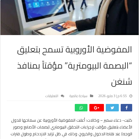
المفوضية الأوروبية تسمح بتعليق
“البصمة البيومترية” مؤقتاً بمنافذ
شنغن
على
6:55 م | 3 مايو، 2026
سياحة عالمية
التعليقات
المفوضية
الأوروبية
تسمح
كتبت- دعاء سمير – وكالات: أعلنت المفوضية الأوروبية عن سماحها للدول
بتعليق
الأعضاء بتعليق مؤقت لإجراءات التحقق البيومتري (بصمات الأصابع وصور
“البصمة
البيومترية”
الوجه) عند نقاط الدخول والخروج، وذلك في ظل تزايد الازدحام وطول فترات