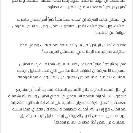
المناقشات، أن الهيئة لم تقدم جدولاً زمنياً جديداً لعملية الاعتماد، ولم تبلغ
“طيران الرياض” بموعد السماح بتشغيل تلك الطائرات.
في المقابل، قالت الشركة إن “هناك عملاً تقنياً كبيراً أُنجز لضمان جاهزية
الطائرات، وإن سبع طائرات اكتمل تصنيعها بالكامل، وهي حالياً في المراحل
النهائية من الاعتماد”.
وأضافت “طيران الرياض” في بيان: “لدينا ثقة كاملة بقرب وصول هذه
الطائرات، بما يتيح بدء الرحلات في المستقبل القريب جداً”.
ولم ترد شركة “بوينغ” فوراً على طلب للتعليق، بينما قالت إدارة الطيران
الفيدرالية الأميركية إن اعتبارات السلامة هي التي تحدد الجداول الزمنية
لعمليات الاعتماد، وامتنعت عن التعليق على المشروعات قيد المراجعة.
في حال تسليم الطائرات خلال الأسابيع المقبلة، فقد يبدأ أحد أبرز مشاريع
صندوق الاستثمارات العامة السعودي في قطاع الطيران وسط بيئة تشغيلية
معقدة. إذ تعمل شركات الطيران الخليجية على استعادة شبكاتها التشغيلية
بعد الحرب مع إيران، التي أحدثت اضطرابات واسعة في القطاع، فيما تسببت
الهجمات على عدد من الدول العربية في إرباك جداول الرحلات وتعليق
العمليات في بعض أكثر مطارات العالم ازدحاماً.