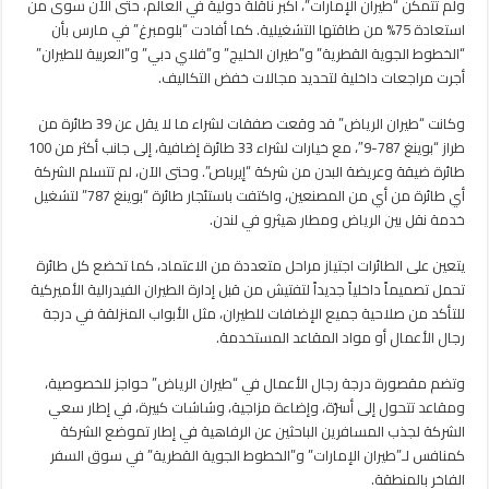
ولم تتمكن “طيران الإمارات”، أكبر ناقلة دولية في العالم، حتى الآن سوى من
استعادة 75% من طاقتها التشغيلية. كما أفادت “بلومبرغ” في مارس بأن
“الخطوط الجوية القطرية” و”طيران الخليج” و”فلاي دبي” و”العربية للطيران”
أجرت مراجعات داخلية لتحديد مجالات خفض التكاليف.
وكانت “طيران الرياض” قد وقعت صفقات لشراء ما لا يقل عن 39 طائرة من
طراز “بوينغ 787-9″، مع خيارات لشراء 33 طائرة إضافية، إلى جانب أكثر من 100
طائرة ضيقة وعريضة البدن من شركة “إيرباص”. وحتى الآن، لم تتسلم الشركة
أي طائرة من أي من المصنعين، واكتفت باستئجار طائرة “بوينغ 787” لتشغيل
خدمة نقل بين الرياض ومطار هيثرو في لندن.
يتعين على الطائرات اجتياز مراحل متعددة من الاعتماد، كما تخضع كل طائرة
تحمل تصميماً داخلياً جديداً لتفتيش من قبل إدارة الطيران الفيدرالية الأميركية
للتأكد من صلاحية جميع الإضافات للطيران، مثل الأبواب المنزلقة في درجة
رجال الأعمال أو مواد المقاعد المستخدمة.
وتضم مقصورة درجة رجال الأعمال في “طيران الرياض” حواجز للخصوصية،
ومقاعد تتحول إلى أسرّة، وإضاءة مزاجية، وشاشات كبيرة، في إطار سعي
الشركة لجذب المسافرين الباحثين عن الرفاهية في إطار تموضع الشركة
كمنافس لـ”طيران الإمارات” و”الخطوط الجوية القطرية” في سوق السفر
الفاخر بالمنطقة.