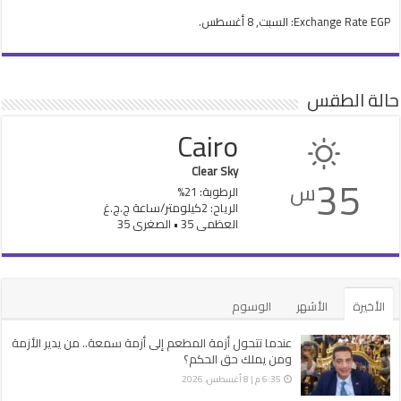
EGP
Exchange Rate
: السبت, 8 أغسطس.
حالة الطقس
Cairo
Clear Sky
35
س
الرطوبة: 21%
الرياح: 2كيلومتر/ساعة ج.ج.غ
العظمى 35 • الصغرى 35
الأخيرة
الأشهر
الوسوم
عندما تتحول أزمة المطعم إلى أزمة سمعة.. من يدير الأزمة
ومن يملك حق الحكم؟
6:35 م | 8 أغسطس، 2026