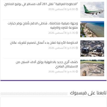
“الخطوط العراقية” تنقل 261 ألف مسافر في يوليو الماضي
6:00 م | 8 أغسطس، 2026
وجهة صيفية متكاملة.. شاطئ الدقم بأملج يوفر خيارات
متنوعة للتنزه والترفيه
5:35 م | 8 أغسطس، 2026
الحكومة الأردنية تعلن بدء أعمال تصميم تلفريك عمّان
5:05 م | 8 أغسطس، 2026
كشف أثري جديد بالدقهلية يوثق آلاف السنين من
الاستيطان البشري
4:35 م | 8 أغسطس، 2026
تابعنا على فيسبوك