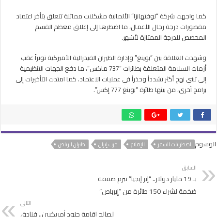
كما واجهت شركة “لوفتهانزا” الألمانية مشكلات مماثلة تتعلق بتأخر اعتماد
مقصورات درجة رجال الأعمال، ما اضطرها إلى إغلاق معظم القسم
المخصص للدرجة الممتازة لأشهر.
وشهدت العلاقة بين “بوينغ” وإدارة الطيران الفيدرالية الأميركية توتراً عقب
أزمات السلامة المتعلقة بطائرات “737 ماكس”، ما دفع الجهات التنظيمية
إلى تبني نهج أكثر تشدداً وحذراً في عمليات الاعتماد. كما امتدت التأخيرات إلى
برامج أخرى، من بينها طائرة “بوينغ 777 إكس”.
الوسوم
اضطرابات السفر
الإقلاع
حرب إيران
طيران الرياض
السابق
بـ 19 مليار دولار.. “إير إيجيا” تبرم صفقة
ضخمة لشراء 150 طائرة من “إيرباص”
التالي
لصالح إقامة جنود أمريكيين.. فنادق