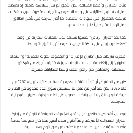
مئات الطيارين وأطقم الضيافة. لكن الأمور لم تسر بسلاسة كاملة، إذ تعرضت
عمليات تسليم الطائرات، على وجه الخصوص، لتأجيلات متكررة بسبب مشكلات
مرتبطة بالحصول على شهادات الاعتماد، ما أجبر الشركة على تأجيل انطلاق
عملياتها، المقرر حالياً خلال هذا العام.
كما تجد “طيران الرياض” نفسها تستعد لبدء العمليات التجارية في وقت
تضغط حرب إيران على حركة الطيران، خصوصاً في الشرق الأوسط.
اضطرت شركات مثل “طيران الإمارات” و”الخطوط الجوية القطرية” و”الاتحاد
للطيران” إلى إلغاء عشرات آلاف الرحلات، وإعادة ترتيب أجزاء من شبكاتها
التشغيلية، والتعامل مع تراجع الطلب وسط اضطرابات متكررة.
كان من المفترض أن تبدأ الناقلة السعودية استلام طائرات “بوينغ 787” في
عام 2025، لكن بعد أكثر من عام، لم يُستكمل سوى عدد محدود من الطائرات
عريضة البدن، التي لا تزال بانتظار الحصول على اعتماد إدارة الطيران الفيدرالية
الأميركية.
وبحسب أشخاص مطلعين على الأمر، استغرقت الموافقة النهائية من إدارة
الطيران الفيدرالية الأميركية وقتاً أطول بعدة أشهر مما كان متوقعاً سابقاً.
وأضاف هؤلاء، الذين طلبوا عدم الكشف عن هوياتهم بسبب سرية