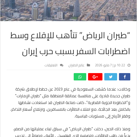
“طيران الرياض” تتأهب للإقلاع وسط
اضطرابات السفر بسبب حرب إيران
على
10:22 م | 7 مايو، 2026
عالم الطيران
التعليقات
“طيران
الرياض”
تتأهب
وكالات: عندما كشفت السعودية في عام 2023 عن خطط لإطلاق شركة
للإقلاع
طيران جديدة قادرة على منافسة عمالقة المنطقة مثل “طيران الإمارات”
وسط
اضطرابات
و”الخطوط الجوية القطرية”، كانت صناعة الطيران قد استعادت نشاطها
السفر
بالكامل بعد الجائحة، مع امتلاء الطائرات بالمسافرين، وارتفاع أسعار التذاكر،
بسبب
وقفز الأرباح إلى مستويات قياسية.
حرب
إيران
ومنذ ذلك الحين، دخلت “طيران الرياض” في سباق لبناء عملياتها من الصفر،
مغلقة
بدءاً من طلب الطائرات، وتصميم الزي البنفسجي الأنيق، وصولاً إلى تدريب