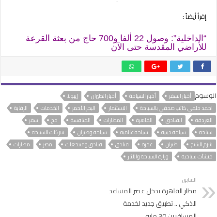
إقرأ أيضاً :
“الداخلية”: وصول 22 ألفا و700 حاج من بعثة القرعة
للأراضي المقدسة حتى الآن
الوسوم
أخبار السفر
أخبار السياحة
أخبار الطيران
إيبولا
احمد حلمي كاتب صحفي بالسياحة
الاستثمار
البحر الأحمر
الخدمات
الرقابة
الغردقة
الفنادق
القاهرة
المطارات
المنافسة
حج
سفر
سياحة
سياحة دينية
سياحة عالمية
سياحة وطيران
شركات السياحة
شرم الشيخ
طيران
عمرة
فنادق
فنادق ومنتجعات
مصر
مطارات
منشآت سياحية
وزارة السياحة والآثار
السابق
مطار القاهرة يدخل عصر المساعد
الذكي .. تطبيق جديد لخدمة
المسافرين 30 مايو