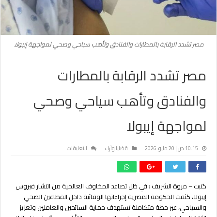
مصر تشدد الرقابة بالمطارات والفنادق وتأهب سياحي وصحي لمواجهة إيبولا
مصر تشدد الرقابة بالمطارات
والفنادق وتأهب سياحي وصحي
لمواجهة إيبولا
على
10:15 ص | 20 مايو، 2026
قضايا وآراء
التعليقات
مصر
تشدد
الرقابة
كتبت – مروة الشريف :
في ظل تصاعد المخاوف العالمية من انتشار فيروس
بالمطارات
إيبولا، كثفت الحكومة المصرية إجراءاتها الوقائية داخل القطاعين الصحي
والفنادق
وتأهب
والسياحي، عبر خطة متكاملة تستهدف حماية السائحين والعاملين وتعزيز
سياحي