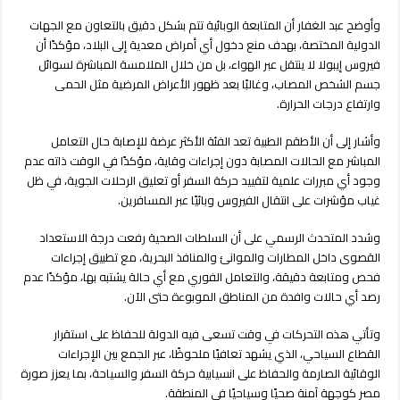
وأوضح عبد الغفار أن المتابعة الوبائية تتم بشكل دقيق بالتعاون مع الجهات
الدولية المختصة، بهدف منع دخول أي أمراض معدية إلى البلاد، مؤكدًا أن
فيروس إيبولا لا ينتقل عبر الهواء، بل من خلال الملامسة المباشرة لسوائل
جسم الشخص المصاب، وغالبًا بعد ظهور الأعراض المرضية مثل الحمى
وارتفاع درجات الحرارة.
وأشار إلى أن الأطقم الطبية تعد الفئة الأكثر عرضة للإصابة حال التعامل
المباشر مع الحالات المصابة دون إجراءات وقاية، مؤكدًا في الوقت ذاته عدم
وجود أي مبررات علمية لتقييد حركة السفر أو تعليق الرحلات الجوية، في ظل
غياب مؤشرات على انتقال الفيروس وبائيًا عبر المسافرين.
وشدد المتحدث الرسمي على أن السلطات الصحية رفعت درجة الاستعداد
القصوى داخل المطارات والموانئ والمنافذ البحرية، مع تطبيق إجراءات
فحص ومتابعة دقيقة، والتعامل الفوري مع أي حالة يشتبه بها، مؤكدًا عدم
رصد أي حالات وافدة من المناطق الموبوءة حتى الآن.
وتأتي هذه التحركات في وقت تسعى فيه الدولة للحفاظ على استقرار
القطاع السياحي، الذي يشهد تعافيًا ملحوظًا، عبر الجمع بين الإجراءات
الوقائية الصارمة والحفاظ على انسيابية حركة السفر والسياحة، بما يعزز صورة
مصر كوجهة آمنة صحيًا وسياحيًا في المنطقة.