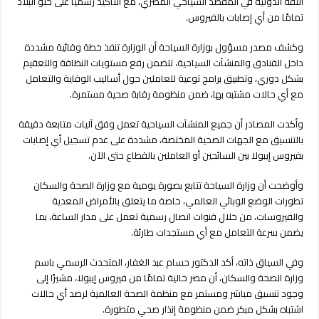
الثقة الدولية في المقصد السياحي المصري، مع التأكيد رسميًا على خلو البلاد
وصحي
تمامًا من أي إصابات بالفيروس.
لمواجهة
إيبولا
وكشف مصدر مسؤول بوزارة السياحة أن الوزارة تنفذ خطة وقائية مشددة
مغلقة
داخل الفنادق والمنشآت السياحية، تتضمن رفع مستويات النظافة والتعقيم
بشكل دوري، وتطبيق برامج توعية للعاملين حول أساليب الوقاية والتعامل
مع أي حالات مشتبه بها، ضمن منظومة رقابة صحية مستمرة.
وأكدت المصادر أن جميع المنشآت السياحية تعمل وفق آليات متابعة دقيقة
بالتنسيق مع الجهات الصحية المختصة، مشددة على عدم تسجيل أي إصابات
بفيروس إيبولا بين السائحين أو العاملين بالقطاع حتى الآن.
وأوضحت أن وزارة السياحة تتابع بصورة يومية مع
وزارة الصحة والسكان
تطورات الوضع الوبائي العالمي، خاصة ما يتعلق بالأمراض المعدية
والفيروسات، من خلال قنوات اتصال رسمية تعمل على مدار الساعة، بما
يضمن سرعة التعامل مع أي مستجدات طارئة.
وفي السياق ذاته، أكد الدكتور
حسام عبد الغفار
، المتحدث الرسمي باسم
وزارة الصحة والسكان، أن مصر خالية تمامًا من فيروس إيبولا، مشيرًا إلى
وجود تنسيق مباشر ومستمر مع
منظمة الصحة العالمية
لرصد أي حالات
اشتباه بشكل مبكر ضمن منظومة إنذار صحي متطورة.