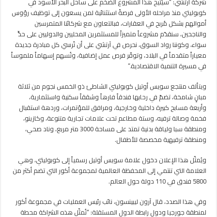
شركة آرتشي: “سيُتيح هذا المشروع الضخم على ساحل البحر الأسود في
كوبوليتي منذ مراحله الأولى فرصةً استثنائية لمن يسعون إلى توظيف رؤوس
أموالهم بشكل مُربح في العقارات، فبالتعاون مع شركائنا المتمرسين
والناجحين، سنقدّم مشروعاً متميزاً للمستثمرين المحليين والدوليين على حدٍّ
سواء، وكوننا رواد السوق، نحرص في آرتشي على أن تُرسي كل مبادرة جديدة
معياراً متقدماً في البلاد، وتوفّر فرص عمل إضافية، وتُسهم إسهاماً ملموساً
في مسيرة التنمية الاقتصادية.”
ويتألف منتجع سويس أوتيل كوبوليتي الشاطئ ذو الخمس نجوم من ثلاثة
مبانٍ شامخة، تضمّ في رحابها فندقاً فارهاً وشققاً سكنية واستثمارية،
وأربعة مسابح كبيرة داخلية وخارجية، ومرافق للمؤتمرات، وردهة استقبال
فخمة وصالة ترفيه، وستة مطاعم تحت علامات تجارية متنوعة، وكازينو،
ومنطقة سبا ولياقة بدنية تمتد على مساحة 3000 متر مربع، وناد صحي،
ومنطقة ترفيهية مخصصة للأطفال.
ويُمثّل هذا الإعلان دخول علامة سويس أوتيل رسمياً إلى كوبوليتي، وهي
العلامة التي تنتمي إلى المحفظة العالمية لمجموعة أكور التي تضم أكثر من
5800 فندق في 110 دولة حول العالم.
وفي هذا الصدد، قال آرون ليبينسون، نائب رئيس العمليات في مجموعة أكور
لمنطقة جورجيا ودول رابطة الدول المستقلة: “تُمثّل هذه الشراكة محطة