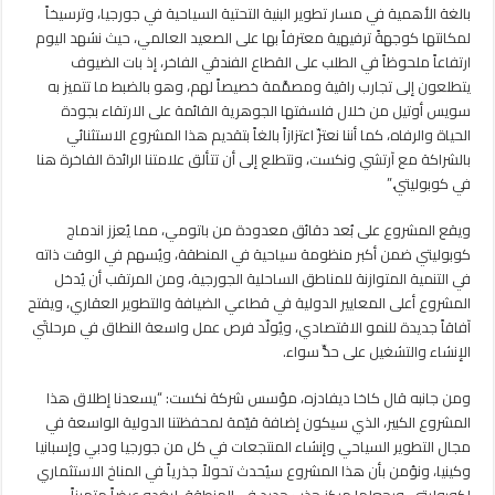
بالغة الأهمية في مسار تطوير البنية التحتية السياحية في جورجيا، وترسيخاً
لمكانتها كوجهةً ترفيهية معترفاً بها على الصعيد العالمي، حيث نشهد اليوم
ارتفاعاً ملحوظاً في الطلب على القطاع الفندقي الفاخر، إذ بات الضيوف
يتطلعون إلى تجارب راقية ومصمَّمة خصيصاً لهم، وهو بالضبط ما تتميز به
سويس أوتيل من خلال فلسفتها الجوهرية القائمة على الارتقاء بجودة
الحياة والرفاه، كما أننا نعتزّ اعتزازاً بالغاً بتقديم هذا المشروع الاستثنائي
بالشراكة مع آرتشي ونكست، ونتطلع إلى أن تتألق علامتنا الرائدة الفاخرة هنا
في كوبوليتي.”
ويقع المشروع على بُعد دقائق معدودة من باتومي، مما يُعزز اندماج
كوبوليتي ضمن أكبر منظومة سياحية في المنطقة، ويُسهم في الوقت ذاته
في التنمية المتوازنة للمناطق الساحلية الجورجية، ومن المرتقب أن يُدخل
المشروع أعلى المعايير الدولية في قطاعي الضيافة والتطوير العقاري، ويفتح
آفاقاً جديدة للنمو الاقتصادي، ويُولّد فرص عمل واسعة النطاق في مرحلتَي
الإنشاء والتشغيل على حدٍّ سواء.
ومن جانبه قال كاخا ديفادزه، مؤسس شركة نكست: “يسعدنا إطلاق هذا
المشروع الكبير، الذي سيكون إضافة قيّمة لمحفظتنا الدولية الواسعة في
مجال التطوير السياحي وإنشاء المنتجعات في كل من جورجيا ودبي وإسبانيا
وكينيا، ونؤمن بأن هذا المشروع سيُحدث تحولاً جذرياً في المناخ الاستثماري