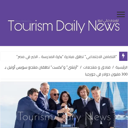
“التضامن الاجتماعي” تطلق مبادرة “بكرة المدرسة .. الخير في مصر”
الرئيسية
/
فنادق و منتجعات
/
“آرتشي” و”نكست” تطلقان منتجع سويس أوتيل بـ
300 مليون دولار في جورجيا