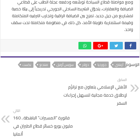
ومع مواصلة قطاع السياحة توسّعه ودفعه عجلة الطلب على قطاعي
الضيافة والعقارات، يتحوّل الشريط الساحلي الجورجي تدريجياً إلى بيئة خصبة
لمشاريع من جيل جديد، تمزج بين الضيافة الراقية وتجارب الترفيه المتكاملة
وقيمة استثمارية طويلة الأمد، كل ذلك في منظومة متكاملة تحت سقف
واحد.
الوسوم
آرتشي
جورجيا
دولار
سويس أوتيل
منتجع
نكست
السابق
الأهلي الإسلامي يتعاون مع ترانزُم
لإطلاق خدمة مجانية لتسهيل إجراءات
السفر
التالي
فاتورة “المسيرات” الباهظة.. 160
مليون يورو خسائر قطاع الطيران في
ألمانيا