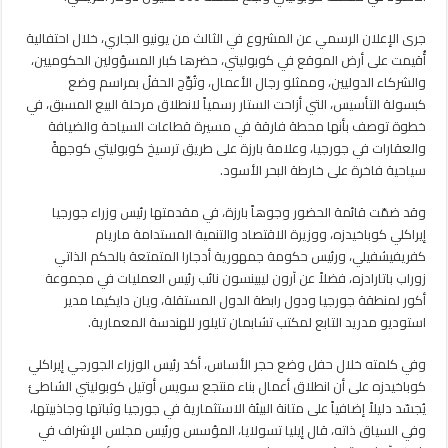
مليون
دولار
جرى الإعلان الرسمي عن المشروع في الثالث من يونيو الجاري، خلال احتفالية
في
أُقيمت على أرض الموقع في كوبوليتي، حضرها كبار المسؤولين الحكوميين،
جورجيا
والشركاء الدوليين، وممثلو رجال الأعمال، وتُوِّج الحفلُ بمراسم وضع
مغلقة
كبسولة التأسيس، التي أزاحت الستار رسمياً لانطلاق مرحلة البيع المسبق، في
خطوة توصف بأنها محطة فارقة في مسيرة قطاعات السياحة والضيافة
والعقارات في جورجيا، وعلامة بارزة على طريق ترسيخ كوبوليتي كوجهةً
سياحية فاخرة على خارطة البحر الأسود.
وقد ضمّت قائمة الحضور وجوهاً بارزة، في مقدمتها رئيس وزراء جورجيا
إيراكلي كوباخيدزه، ووزيرة الاقتصاد والتنمية المستدامة ماريام
كفريفيشفيلي، ورئيس حكومة جمهورية أدجارا المتمتعة بالحكم الذاتي
زوراب باتارادزه، فضلاً عن آرون ليبينسون نائب رئيس العمليات في مجموعة
أكور لمنطقة جورجيا ودول رابطة الدول المستقلة، ويان دايكيما مدير
استوديو مدريد التابع لمكتب تشابمان تايلور للهندسة المعمارية.
وفي كلمته خلال حفل وضع حجر الأساس، أكد رئيس الوزراء الجورجي إيراكلي
كوباخيدزه على أن انطلاق أعمال بناء منتجع سويس أوتيل كوبوليتي الشاطئ
يُجسّد دليلاً إضافياً على متانة البيئة الاستثمارية في جورجيا وثباتها وجاذبيتها،
وفي السياق ذاته، قال إيليا تسولايا، المؤسس ورئيس مجلس الإشراف في