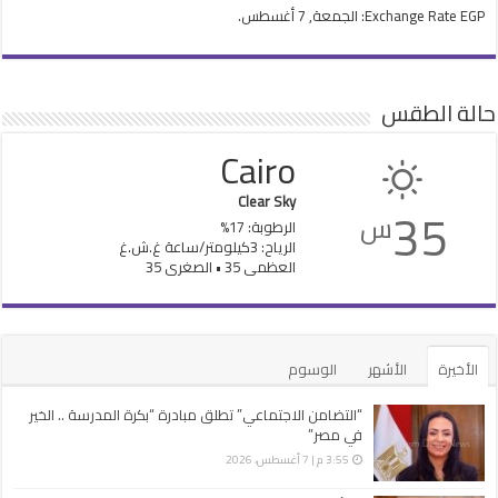
EGP
Exchange Rate
: الجمعة, 7 أغسطس.
حالة الطقس
Cairo
Clear Sky
35
س
الرطوبة: 17%
الرياح: 3كيلومتر/ساعة غ.ش.غ
العظمى 35 • الصغرى 35
الأخيرة
الأشهر
الوسوم
“التضامن الاجتماعي” تطلق مبادرة “بكرة المدرسة .. الخير
في مصر”
3:55 م | 7 أغسطس، 2026