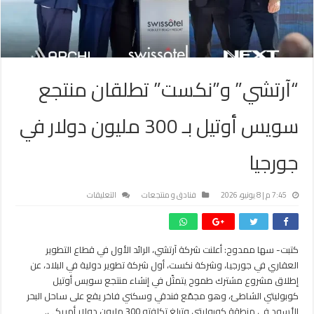
“آرتشي” و”نكست” تطلقان منتجع
سويس أوتيل بـ 300 مليون دولار في
جورجيا
على
7:45 م | 8 يونيو، 2026
فنادق و منتجعات
التعليقات
“آرتشي”
و”نكست”
تطلقان
كتبت- سها ممدوح: أعلنت شركة آرتشي، الرائد الأول في قطاع التطوير
منتجع
العقاري في جورجيا، وشركة نكست، أول شركة تطوير دولية في البلاد، عن
سويس
أوتيل
إطلاق مشروع مشترك طموح يتمثّل في إنشاء منتجع سويس أوتيل
بـ
كوبوليتي الشاطئ، وهو مجمّع فندقي وسكني فاخر يقع على ساحل البحر
300
الأسود في منطقة كوبوليتي وتبلغ تكلفته 300 مليون دولار أمريكي.