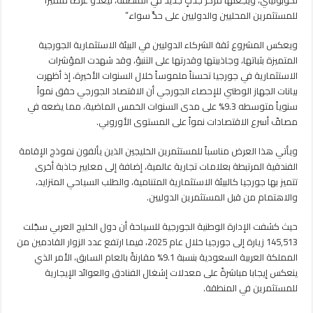
لكوبوليتي، ويجعلها مركز جذبٍ جديد في المنطقة، ليغدو عرضاً متميزاً
للمستثمرين المحليين والدوليين على حدٍّ سواء.”
ويعكس المشروع ثقة الشركاء الدوليين في البيئة الاستثمارية الجورجية
المتميزة بثباتها، وجاذبيتها وقدرتها على التنبؤ، وقد شهدت المؤشرات
الاستثمارية في جورجيا تحسناً ملموساً خلال السنوات الأخيرة، إذ أظهرت
بيانات الجهاز الوطني للإحصاء الجورجي أن الاقتصاد الجورجي حقق نمواً
سنوياً متوسطه 9.3% على مدى السنوات الخمس الماضية، مما يضعه في
مصافّ أسرع الاقتصادات نمواً على المستوى الأوروبي.
ويأتي هذا العرض مناسباً للمستثمرين الخليجين الذين يألفون نموذج الإقامة
الفندقية المرتبطة بعلامات تجارية عالمية، إضافة إلى معايير جاذبة أخرى
تتميز بها جورجيا كالبيئة الاستثمارية المتنامية، والطلب السياحي المتزايد،
والاهتمام من قبل المستثمرين الدوليين.
حيث كشفت الإدارة الوطنية الجورجية للسياحة أن دول الخليج العربي سجّلت
145,513 زيارة إلى جورجيا خلال عام 2025، فيما ارتفع عدد الزوار القادمين من
المملكة العربية السعودية بنسبة 9.1% مقارنةً بالعام السابق، الأمر الذي
ينعكس إيجابا مباشرةً على معدلات إشغال الفنادق والعوائد الإيجارية
للمستثمرين في المنطقة.