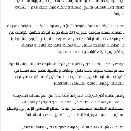
قيم سوقية ضخمة، مدعومة بسياسات اقتصادية مرنة، وبيئة استثمارية
جاذبة، واستراتيجيات توسع إقليمية وعالمية عززت حضورها في الأسواق
الدولية.
وجاءت الشركة العالمية القابضة (IHC) في صدارة الشركات الإماراتية المدرجة
بالقائمة، بقيمة سوقية تجاوزت 231 مليار دولار، لتؤكد مكانتها كواحدة من
أكبر شركات الاستثمار القابضة في العالم، بعد نجاحها في تنويع استثماراتها
عبر قطاعات متعددة تشمل البنية التحتية، والطاقة، والرعاية الصحية،
والتكنولوجيا، والعقارات، والخدمات المالية.
ويعكس هذا الإنجاز التحول الكبير الذي شهدته الشركة خلال السنوات الأخيرة،
حيث توسعت بصورة لافتة داخل الإمارات وخارجها، لتصبح لاعبًا رئيسيًا في
تنفيذ الاستثمارات الكبرى والمشروعات الاستراتيجية، مستفيدة من قوة
الاقتصاد الإماراتي وثقة المستثمرين العالميين.
وتضم قائمة أكبر الشركات الإماراتية أيضًا عددًا من المؤسسات المصرفية
الرائدة، التي استطاعت الحفاظ على معدلات نمو قوية رغم التحديات
الاقتصادية العالمية، مستفيدة من متانة القطاع المصرفي الإماراتي، وارتفاع
مستويات السيولة، وزيادة الطلب على التمويل والخدمات المالية.
كما عززت شركات الاتصالات الإماراتية حضورها في التصنيف العالمي،