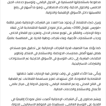
مدفوعة باستثماراتها المستمرة في التحول الرقمي، وتوسيع خدمات الجيل
الخامس، والحلول الذكية، والذكاء الاصطناعي، وهو ما أسهم في رفع
تنافسيتها داخل الأسواق الإقليمية والدولية.
ويرى خبراء الاقتصاد أن وجود هذا العدد من الشركات الإماراتية ضمن قائمة
«فوربس غلوبال 2000» يعكس نجاح نموذج التنمية الاقتصادية الذي تتبناه
دولة الإمارات، والقائم على تنويع مصادر الدخل، وتعزيز دور القطاع الخاص،
وجذب الاستثمارات الأجنبية، وبناء شركات وطنية قادرة على المنافسة عالميًا.
كما يؤكد هذا التصنيف قدرة الشركات الإماراتية على تحقيق نمو مستدام،
بفضل تبنيها أفضل ممارسات الحوكمة، والاستثمار في الابتكار، وتطوير
الكفاءات البشرية، إلى جانب التوسع في الأسواق الخارجية عبر الاستحواذات
والشراكات الاستراتيجية.
ويأتي هذا الأداء القوي في وقت تواصل فيه الإمارات تنفيذ خططها
الاقتصادية الطموحة، التي تستهدف تعزيز مساهمة القطاعات غير النفطية
في الناتج المحلي، ودعم الاقتصاد الرقمي، وتحويل الدولة إلى مركز عالمي
للأعمال والاستثمار والخدمات المالية.
ويشير محللون إلى أن الشركات الإماراتية أصبحت تمثل نموذجًا إقليميًا في
القدرة على التوسع العالمي، مستفيدة من الموقع الاستراتيجي للدولة،