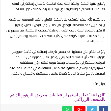
وتطور بنيتها التحتية، والبيئة التشريعية الداعمة للأعمال، إضافة إلى شبكة
العلاقات الاقتصادية والتجارية التي تربط الإمارات بمختلف دول العالم.
ولا يقتصر تأثير هذه الشركات على تحقيق الأرباح والقيم السوقية المرتفعة،
بل يمتد إلى دعم الاقتصاد الوطني من خلال توفير فرص العمل، وتعزيز
الابتكار، وتمويل المشروعات الكبرى، وزيادة تدفقات الاستثمار، بما يسهم في
ترسيخ مكانة الإمارات كواحدة من أكثر الاقتصادات تنافسية واستقرارًا على
مستوى العالم.
وتؤكد النتائج التي حققتها أكبر خمس شركات إماراتية في قائمة «فوربس
غلوبال 2000» أن الاقتصاد الإماراتي يواصل تعزيز حضوره على الساحة
الدولية، مستندًا إلى مؤسسات وطنية قوية تمتلك رؤى مستقبلية
واستراتيجيات توسعية، تجعلها قادرة على المنافسة في مختلف القطاعات
الحيوية، وترسخ مكانة الدولة كمركز عالمي للاستثمار والأعمال والابتكار.
إقرأ أيضاً :
“الزراعة” تعلن استمرار فعاليات معرض الزهور الدائم
بالمتحف الزراعي