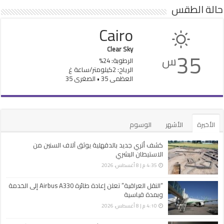
حالة الطقس
Cairo
Clear Sky
35
س
الرطوبة: 24%
الرياح: 2كيلومتر/ساعة غ
العظمى 35 • الصغرى 35
الأخيرة
الأشهر
الوسوم
كشف أثري جديد بالدقهلية يوثق آلاف السنين من
الاستيطان البشري
4:35 م | 8 أغسطس، 2026
“النقل العراقية” تعلن إعادة طائرة Airbus A330 إلى الخدمة
وبمدة قياسية
4:10 م | 8 أغسطس، 2026