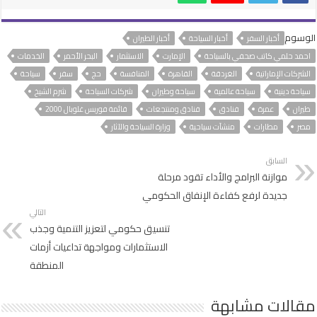
الوسوم
أخبار السفر
أخبار السياحة
أخبار الطيران
احمد حلمي كاتب صحفي بالسياحة
الإمارت
الاستثمار
البحر الأحمر
الخدمات
الشركات الإماراتية
الغردقة
القاهرة
المنافسة
حج
سفر
سياحة
سياحة دينية
سياحة عالمية
سياحة وطيران
شركات السياحة
شرم الشيخ
طيران
عمرة
فنادق
فنادق ومنتجعات
قائمة فوربس غلوبال 2000
مصر
مطارات
منشآت سياحية
وزارة السياحة والآثار
السابق
موازنة البرامج والأداء تقود مرحلة
جديدة لرفع كفاءة الإنفاق الحكومي
التالي
تنسيق حكومي لتعزيز التنمية وجذب
الاستثمارات ومواجهة تداعيات أزمات
المنطقة
مقالات مشابهة