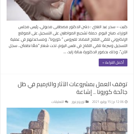
كورونا
مغلقة
كتبت – سحر عبد الغني : دشن الدكتور مصطفى مدبولي، رئيس مجلس
الوزراء، صباح اليوم، حملة تشجيع المواطنين على التسجيل على الموقع
الإلكتروني لتلقي اللقاح المضاد لفيروس ” كورونا”، ومساعدتهم في عملية
التسجيل وسرعة تلقي اللقاح في نفس اليوم، تحت شعار “معًا نطمئن.. سجل
الآن”، وذلك بحضور الدكتورة هالة زايد، …
أكمل القراءة »
توقف العمل بمشروعات الآثار والترميم في ظل
جائحة كورونا .. إشاعة
على
12:06 م | 15 يوليو، 2021
توريزم نيوز
التعليقات
توقف
العمل
بمشروعات
الآثار
والترميم