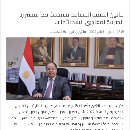
قانون القيمة المضافة يستحدث نصاً لتيسير رد
الضريبة لمغادرى البلاد الأجانب
على
11:47 ص | 31 يناير، 2022
توريزم نيوز
التعليقات
قانون
القيمة
المضافة
يستحدث
نصاً
لتيسير
رد
الضريبة
لمغادرى
البلاد
الأجانب
مغلقة
كتبت- سحر عبد الغنى : أكد الدكتور محمد معيط وزير المالية، أن القانون
الجديد رقم 3 لسنة 2022 بشأن تعديل بعض أحكام قانون الضريبة على
«القيمة المضافة»، وقانون «الضريبة على الدمغة»، الذى صدر أمس الأحد،
استحدث حكمًا جديدًا لتيسير رد الضريبة لمغادرة البلاد من الأجانب لتنشيط