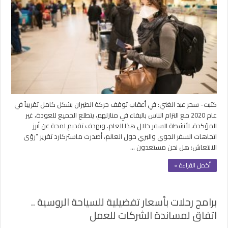
السفر
البري
في
بعض
أسواق
الشرق
الأوسط
وأفريقيا
مغلقة
كتبت- سحر عبد الغني: في أعقاب توقف حركة الطيران بشكل كامل تقريباً في
عام 2020 مع التزام الناس بالبقاء في منازلهم، يتطلع الجميع للعودة، غير
المؤكدة، لأنشطة السفر خلال هذا العام. وبهدف تقديم لمحة عن أبرز
اتجاهات السفر الجوي والبري حول العالم، أصدرت ماستركارد تقرير “رؤى
الانتعاش: هل نحن مستعدون …
أكمل القراءة »
برامج رحلات بأسعار تفضيلية للسياحة الروسية ..
اتفاق لمساندة الشركات للعمل