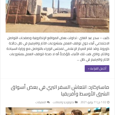
في
ظل
جائحة
كورونا
..
إشاعة
مغلقة
كتبت – سحر عبد الغني : تداولت بعض المواقع الإلكترونية وصفحات التواصل
الاجتماعي أنباء حول توقف العمل بمشروعات الآثار والترميم في ظل جائحة
كورونا، وقد قام المركز الإعلامي لمجلس الوزراء بالتواصل مع وزارة السياحة
والآثار، والتي نفت تلك الأنباء، مُؤكدةً أنه لا صحة لتوقف العمل بمشروعات
الآثار والترميم في ظل …
أكمل القراءة »
ماستركارد: انتعاش السفر البري في بعض أسواق
الشرق الأوسط وأفريقيا
على
1:02 م | 11 يوليو، 2021
تكنولوجيا واتصالات
التعليقات
ماستركارد:
انتعاش