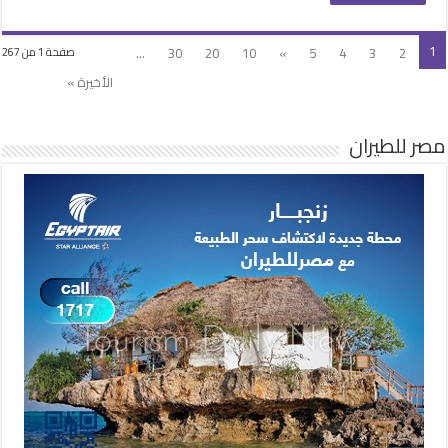
1
...
30
20
10
»
5
4
3
2
صفحة 1 من 267
الأخيرة »
مصر للطيران