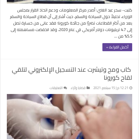
%
كتبت- سحر عبد الغني: أصدر مركز المعلومات ودعم اتخاذ القرار بمجلس
مغلقة
الوزراء، تحليلاً حول السياحة والسفر، حيث أشار إلى أن قطاع السياحة والسفر
يعد من أكثر القطاعات تضررًا من جائحة كورونا؛ فقد عانى من خسارة تصل
إلى 4.7 تريليونات دولار أمريكي في عام 2020، وقد انخفضت مساهمته إلى
5.5% من …
أكمل القراءة »
كاب ومج وتيشرت عند التسجيل الإلكتروني لتلقي
لقاح كورونا
على
12:21 م | 15 سبتمبر، 2021
قضايا وآراء
التعليقات
كاب
ومج
وتيشرت
عند
التسجيل
الإلكتروني
لتلقي
لقاح