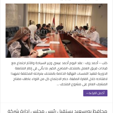
وزير
السياحة
يتابع
جاهزية
تشغيل
المتحف
الكبير
وييتفقد
استراحة
الملك
فاروق
مغلقة
كتب – أحمد رزف : عقد اليوم أحمد عيسي وزير السياحة والآثار اجتماع مع
قيادات فريق العمل بالمتحف المصري الكبير، ما يأتي في إطار المتابعة
الدورية لتنفيذ اللمسات النهائية الخاصة بالمتحف بمراحله المختلفة تمهيدا
لافتتاحه خلال الفترة المقبلة. حضر الاجتماع كل من اللواء عاطف مفتاح
المشرف العام على مشروع المتحف …
أكمل القراءة »
محافظ بورسعيد يستقبل رئيس مجلس ادارة شركة