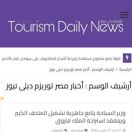
عمومية “القابضة للسياحة والفنادق” تعتمد الموازنة التقديرية لعام 2026/2027
الرئيسية
/
أرشيف الوسم : أخبار مصر توريزم ديلى نيوز
أرشيف الوسم :
أخبار مصر توريزم ديلى نيوز
وزير السياحة يتابع جاهزية تشغيل المتحف الكبير
وييتفقد استراحة الملك فاروق
على
5:57 م | 31 مارس، 2024
توريزم نيوز
التعليقات