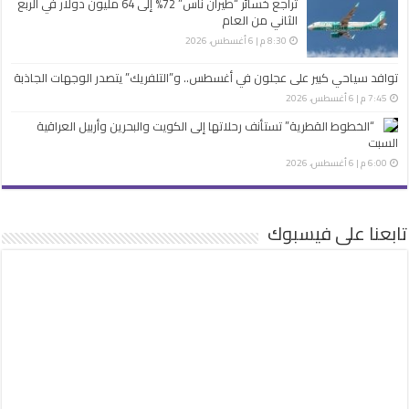
تراجع خسائر “طيران ناس” 72% إلى 64 مليون دولار في الربع
الثاني من العام
8:30 م | 6 أغسطس، 2026
توافد سياحي كبير على عجلون في أغسطس.. و”التلفريك” يتصدر الوجهات الجاذبة
7:45 م | 6 أغسطس، 2026
“الخطوط القطرية” تستأنف رحلاتها إلى الكويت والبحرين وأربيل العراقية
السبت
6:00 م | 6 أغسطس، 2026
تابعنا على فيسبوك