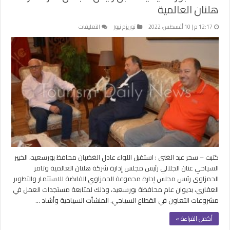
هلنان العالمية
على
12:17 م | 10 أغسطس، 2022
توريزم نيوز
التعليقات
محافظ
بورسعيد
يستقبل
رئيس
مجلس
ادارة
شركة
هلنان
العالمية
مغلقة
كتبت – سحر عبد الغنى : استقبل اللواء عادل الغضبان محافظ بورسعيد، الخبير
السياحي عنان الجلالي رئيس مجلس إدارة شركة هلنان العالمية وتامر
الحمزاوى رئيس مجلس إدارة مجموعة الحمزاوي القابضة للاستثمار والتطوير
العقاري، بديوان عام محافظة بورسعيد، وذلك لمتابعة مستجدات العمل في
مشروعات التعاون في القطاع السياحي. المنشٱت السياحية وأشاد …
أكمل القراءة »