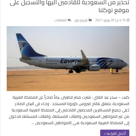
تحذير من السعودية للقادمين اليها والتسجيل على
موقع توكلنا
على
4:16 م | 20 يونيو، 2021
توريزم نيوز
التعليقات
تحذير
من
السعودية
للقادمين
اليها
والتسجيل
على
موقع
توكلنا
مغلقة
كتبت – سحر عبد الغني : نشرت مصر للطيران، بياناً صادراً عن المملكة العربية
السعودية، يتعلق بلقاح فيروس كورونا المستجد . وجاء في البيان الصادر
(على جميع المسافرين المحصنين القادمين إلى المملكة العربية السعودية
من غير المواطنين السعوديين والفئات المستثناة، والفئات المستثناه للدخول
إلى المملكة العربية السعودية هي (المواطنين السعوديين …
أكمل القراءة »