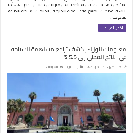
قليلاً من مستويات ما قبل الجائحة لتسجل 6 تريليون دولار في عام 2021، أما
بالنسبة لقطاعات التصنيع، فقد ارتفعت التجارة في المنتجات المرتبطة بالطاقة،
مدعومة …
أكمل القراءة »
معلومات الوزراء يكشف تراجع مساهمة السياحة
في الناتج المحلي إلى 5.5 %
على
11:51 ص | 14 ديسمبر، 2021
توريزم نيوز
التعليقات
معلومات
الوزراء
يكشف
تراجع
مساهمة
السياحة
في
الناتج
المحلي
إلى
5.5