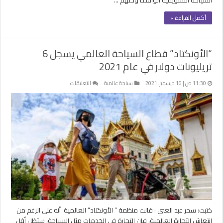
السياحة التسويقية الوافدة وحثهم …
أكمل القراءة »
“الأونكتاد” قطاع السياحة العالمي يسجل 6
تريليونات دولار في عام 2021
على
11:30 ص | 16 ديسمبر، 2021
سياحة عالمية
التعليقات
“الأونكتاد”
قطاع
السياحة
العالمي
يسجل
6
تريليونات
دولار
في
عام
2021
مغلقة
كتبت: سحر عبد الغني : قالت منظمة ” الأونكتاد” العالمية أنه على الرغم من
انتعاش التجارة العالمية، فإن التجارة في الخدمات مثل السياحة، ستظل أقل