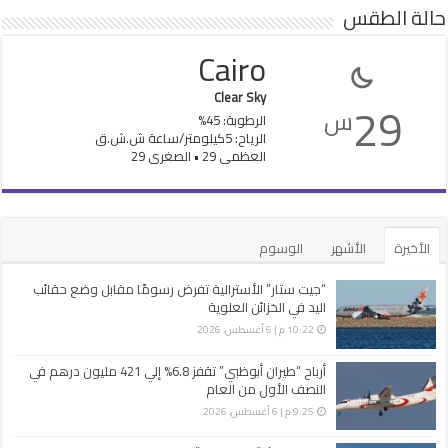
حالة الطقس
Cairo
Clear Sky
29
س
الرطوبة: 45%
الرياح: 5كيلومتر/ساعة ش.ش.ق‎
العظمى 29 • الصغرى 29
الأخيرة
الأشهر
الوسوم
“جيت ستار” الأسترالية تفرض رسومًا مقابل وضع حقائب
اليد في الخزائن العلوية
10:22 م | 6 أغسطس، 2026
أرباح “طيران أبوظبي” تقفز 6.8% إلي 421 مليون درهم في
النصف الأول من العام
9:25 م | 6 أغسطس، 2026