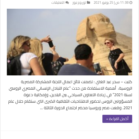
على
11:38 ص | 25 يونيو، 2021
توريزم نيوز
التعليقات
برامج
رحلات
بأسعار
تفضيلية للسياحة
الروسية
..
اتفاق
لمساندة
الشركات
للعمل
مغلقة
كتبت – سحر عبد الغني : تضمنت نتائج اعمال اللجنة المشتركة المصرية
الروسية، أهمية الاستفادة من حدث “عام التبادل الإنساني المصري الروسي
لسنة 2021” في زيادة التعاون السياحي بين البلدين، وإمكانية دعوة
المسؤولين الروس لحضور الافتتاحيات الثقافية الكبرى التي ستقام خلال عام
2021. وقعت مصر وروسيا محضر اجتماع الدورة الثالثة …
أكمل القراءة »