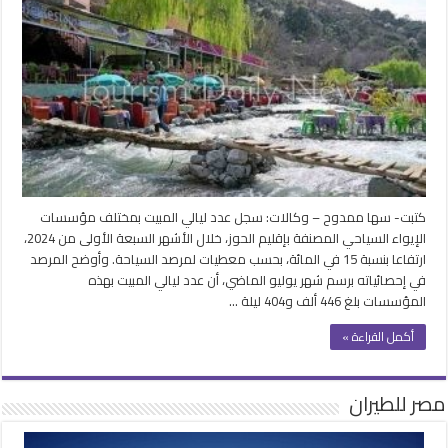
إقليم
الحوز
يسجل
446
ألف
ليلة
مبيت
سياحية
في
7
أشهر
كتبت- سها ممدوح – وكالات: سجل عدد ليالي المبيت بمختلف مؤسسات
مغلقة
الإيواء السياحي المصنفة بإقليم الحوز، خلال الأشهر السبعة الأولى من 2024،
ارتفاعا بنسبة 15 في المائة، بحسب معطيات لمرصد السياحة. وأوضح المرصد
في إحصائياته برسم شهر يوليو الماضي، أن عدد ليالي المبيت بهذه
المؤسسات بلغ 446 ألف و404 ليلة …
أكمل القراءة »
مصر للطيران