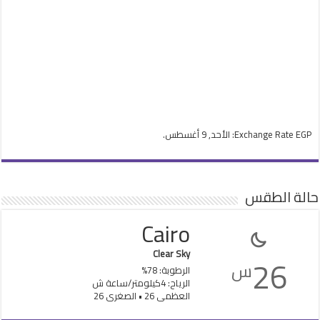
EGP
Exchange Rate
: الأحد, 9 أغسطس.
حالة الطقس
Cairo
Clear Sky
26
س
الرطوبة: 78%
الرياح: 4كيلومتر/ساعة ش
العظمى 26 • الصغرى 26