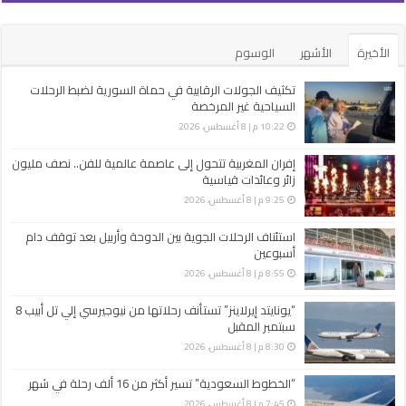
الأخيرة
الأشهر
الوسوم
تكثيف الجولات الرقابية في حماة السورية لضبط الرحلات
السياحية غير ‏المرخصة
10:22 م | 8 أغسطس، 2026
إفران المغربية تتحول إلى عاصمة عالمية للفن.. نصف مليون
زائر وعائدات قياسية
9:25 م | 8 أغسطس، 2026
استئناف الرحلات الجوية بين الدوحة وأربيل بعد توقف دام
أسبوعين
8:55 م | 8 أغسطس، 2026
“يونايتد إيرلاينز” تستأنف رحلاتها من نيوجيرسي إلي تل أبيب 8
سبتمبر المقبل
8:30 م | 8 أغسطس، 2026
“الخطوط السعودية” تسير أكثر من 16 ألف رحلة في شهر
7:45 م | 8 أغسطس، 2026