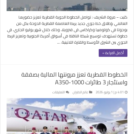
بأمريكا
الجنوبية
مغلقة
كتبت – مروة الشريف : تواصل الخطوط الجوية القطرية تعزيز حضورها
العالمي بإطلاق خط جوي جديد يربط العاصمة القطرية الدوحة بكل من
بوجوتا في كولومبيا وكراكاس في فنزويلا، وذلك خلال شهر يوليو الجاري، في
خطوة تستهدف توسيع شبكة الناقلة في أسواق أمريكا الجنوبية وتعزيز الربط
الجوي بين الشرق الأوسط والقارة اللاتينية. …
أكمل القراءة »
الخطوط القطرية تعزز مرونتها المالية بصفقة
واستئجار 3 طائرات A350-1000
على
4:01 م | 1 يوليو، 2026
عالم الطيران
التعليقات
الخطوط
القطرية
تعزز
مرونتها
المالية
بصفقة
واستئجار