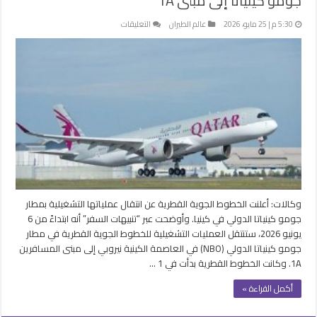
جومو كينياتا إلى مبنى 1A
على
5:30 م | 25 مايو، 2026
عالم الطيران
التعليقات
“الخطوط
القطرية”
تنقل
عملياتها
التشغيلية
بمطار
جومو
كينياتا
إلى
مبنى
1A
مغلقة
وكالات: أعلنت الخطوط الجوية القطرية عن انتقال عملياتها التشغيلية بمطار
جومو كينياتا الدولي في كينيا. وأوضحت عبر “تنبيهات السفر” أنه ابتداءً من 6
يونيو 2026، ستنتقل العمليات التشغيلية للخطوط الجوية القطرية في مطار
جومو كينياتا الدولي (NBO) في العاصمة الكينية نيروبي إلى مبنى المسافرين
1A. وكانت الخطوط القطرية بدأت في 1 …
أكمل القراءة »