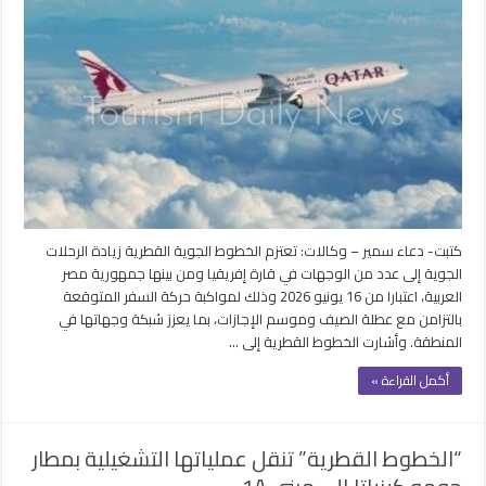
القطرية”
تسير
6
رحلات
يوميًا
إلى
مصر
خلال
الصيف
مغلقة
كتبت- دعاء سمير – وكالات: تعتزم الخطوط الجوية القطرية زيادة الرحلات
الجوية إلى عدد من الوجهات في قارة إفريقيا ومن بينها جمهورية مصر
العربية، اعتبارا من 16 يونيو 2026 وذلك لمواكبة حركة السفر المتوقعة
بالتزامن مع عطلة الصيف وموسم الإجازات، بما يعزز شبكة وجهاتها في
المنطقة. وأشارت الخطوط القطرية إلى …
أكمل القراءة »
“الخطوط القطرية” تنقل عملياتها التشغيلية بمطار