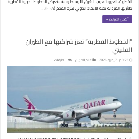
القطرية. العربوشعوب الشرق الأوسط وستستعرض الخطوط الجوية القطرية
طائرتها المزدانة بحلة الاتحاد الدولي لكرة القدم (FIFA)، …
أكمل القراءة »
“الخطوط القطرية” تعزز شراكتها مع الطيران
الفلبيني
على
9:25 م | 7 يوليو، 2026
عالم الطيران
التعليقات
“الخطوط
القطرية”
تعزز
شراكتها
مع
الطيران
الفلبيني
مغلقة
كتبت ـ دعاء سمير – وكالات: ستضع الخطوط الجوية الفلبينية رمز PR على