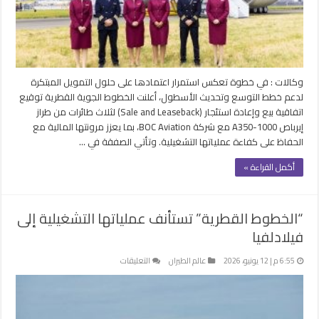
3
طائرات
A350-
1000
مغلقة
وكالات : في خطوة تعكس استمرار اعتمادها على حلول التمويل المبتكرة
لدعم خطط التوسع وتحديث الأسطول، أعلنت الخطوط الجوية القطرية توقيع
اتفاقية بيع وإعادة استئجار (Sale and Leaseback) لثلاث طائرات من طراز
إيرباص A350-1000 مع شركة BOC Aviation، بما يعزز مرونتها المالية مع
الحفاظ على كفاءة عملياتها التشغيلية. وتأتي الصفقة في …
أكمل القراءة »
“الخطوط القطرية” تستأنف عملياتها التشغيلية إلى
فيلادلفيا
على
6:55 م | 12 يونيو، 2026
عالم الطيران
التعليقات
“الخطوط
القطرية”
تستأنف
عملياتها