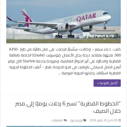
التشغيلية
إلى
فيلادلفيا
مغلقة
كتبت- دعاء سمير – وكالات: ستُسيَّر الرحلات على متن طائرة من طراز A350-
900، مجهزة بمقاعد درجة رجال الأعمال كيوسويت (Qsuite) الخاصة بالناقلة
القطرية والحائزة على أبرز الجوائز العالمية، ومزودة بخدمة Starlink التي توفر
أسرع اتصال لاسلكي بالإنترنت في الجو الدوحة، قطر – أعلنت الخطوط الجوية
القطرية استئناف رحلاتها الجوية اليومية …
أكمل القراءة »
“الخطوط القطرية” تسير 6 رحلات يوميًا إلى مصر
خلال الصيف
على
6:00 م | 26 مايو، 2026
توريزم نيوز
التعليقات
“الخطوط