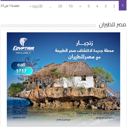
1
2
3
4
5
»
10
20
...
الأخيرة »
صفحة 1 من 23
مصر للطيران