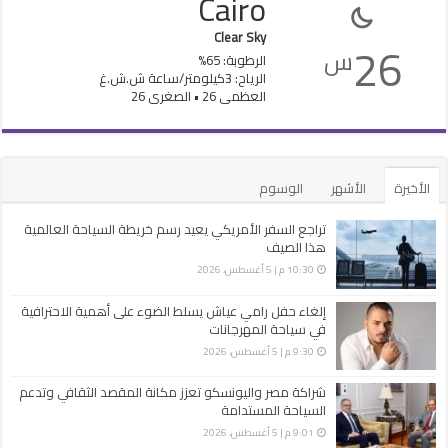
Cairo
Clear Sky
26
س
الرطوبة: 65%
الرياح: 3كيلومتر/ساعة ش.ش.غ
العظمى 26 • الصغرى 26
الأخيرة
الأشهر
الوسوم
تراجع السفر الأمريكي يعيد رسم خريطة السياحة العالمية
هذا الصيف
10:30 م | 5 أغسطس، 2026
إلغاء حفل رامي عياش يسلط الضوء على أهمية الاحترافية
في سياحة المهرجانات
9:30 م | 5 أغسطس، 2026
شراكة مصر واليونسكو تعزز مكانة المقصد الثقافي وتدعم
السياحة المستدامة
9:01 م | 5 أغسطس، 2026