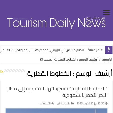
هرمز مغلقًا.. التصعيد الأمريكي الإيراني يهدد حركة السياحة والطيران العالمي
التسويق إبداع وليس إعلانات.. حملة لتروّج غرب القاهرة كوجهة استثمارية جدي
الرئيسية
/
أرشيف الوسم : الخطوط القطرية
(صفحه 5)
أرشيف الوسم :
الخطوط القطرية
“الخطوط القطرية” تسير رحلتها الافتتاحية إلى مطار
البحر الأحمر بالسعودية
على
12:30 م | 22 أكتوبر، 2025
عالم الطيران
التعليقات
“الخطوط