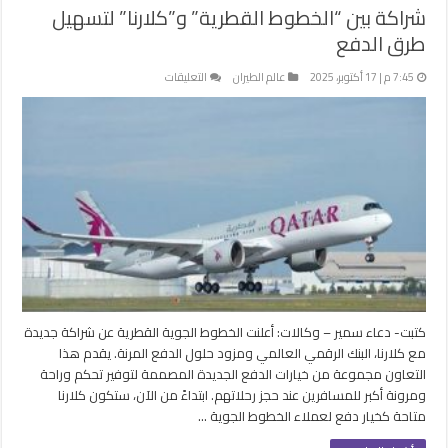
شراكة بين “الخطوط القطرية” و”كلارنا” لتسهيل
طرق الدفع
على
7:45 م | 17 أكتوبر، 2025
عالم الطيران
التعليقات
شراكة
بين
“الخطوط
القطرية”
و”كلارنا”
لتسهيل
طرق
الدفع
مغلقة
كتبت- دعاء سمير – وكالات: أعلنت الخطوط الجوية القطرية عن شراكة جديدة
مع كلارنا، البنك الرقمي العالمي ومزود حلول الدفع المرنة. يقدم هذا
التعاون مجموعة من خيارات الدفع الجديدة المصممة لتوفير تحكم وراحة
ومرونة أكبر للمسافرين عند حجز رحلاتهم. ابتداءً من الآن، ستكون كلارنا
متاحة كخيار دفع لعملاء الخطوط الجوية …