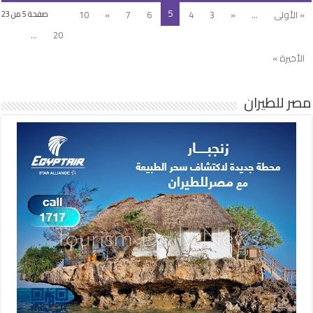
5
« الأولى
...
«
3
4
6
7
»
10
صفحة 5 من 23
...
20
الأخيرة »
مصر للطيران