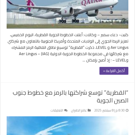
المتحدة
وأمريكا
الجنوبية
مغلقة
كتبت- دعاء سمير – وكالات: أعلنت الخطوط الجوية القطرية، اليوم الخميس،
تعزيز الربط الجوي إلى الولايات المتحدة وأمريكا الجنوبية بالتعاون مع شركتي
Aer Lingus و LEVEL. ذكرت “القطرية” توسيع نطاق اتفاقية الرمز المشترك
مع شركائها في مجموعة الخطوط الجوية الدولية (IAG) – Aer Lingus
وLEVEL – ؛ إذ أصبح بإمكان …
أكمل القراءة »
“القطرية” توسع شراكتها بالرمز مع خطوط جنوب
الصين الجوية
على
8:30 م | 8 سبتمبر، 2025
عالم الطيران
التعليقات
“القطرية”
توسع
شراكتها
بالرمز