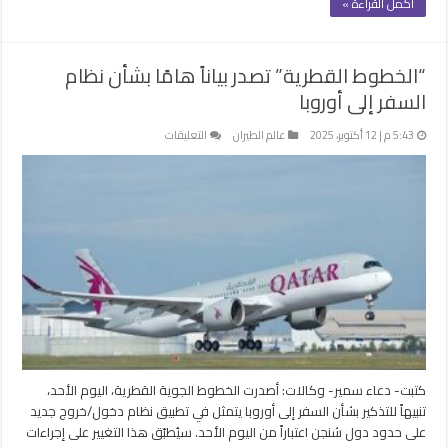
أكمل القراءة »
“الخطوط القطرية” تصدر بياناً هامًا بشأن نظام
السفر إلى أوروبا
على
5:43 م | 12 أكتوبر، 2025
عالم الطيران
التعليقات
“الخطوط
القطرية”
تصدر
بياناً
هامًا
بشأن
نظام
السفر
إلى
أوروبا
مغلقة
كتبت- دعاء سمير- وكالات: أصدرت الخطوط الجوية القطرية، اليوم الأحد،
تنبيهاً للتذكير بشأن السفر إلى أوروبا يتمثل في تطبيق نظام دخول/خروج جديد
على حدود دول شنجن اعتباراً من اليوم الأحد. سيُطبّق هذا التغيير على إجراءات