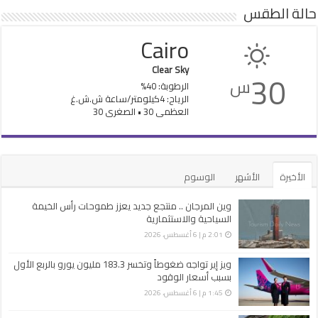
حالة الطقس
Cairo
Clear Sky
30
س
الرطوبة: 40%
الرياح: 4كيلومتر/ساعة ش.ش.غ
العظمى 30 • الصغرى 30
الأخيرة
الأشهر
الوسوم
وين المرجان .. منتجع جديد يعزز طموحات رأس الخيمة
السياحية والاستثمارية
2:01 م | 6 أغسطس، 2026
ويز إير تواجه ضغوطاً وتخسر 183.3 مليون يورو بالربع الأول
بسبب أسعار الوقود
1:45 م | 6 أغسطس، 2026