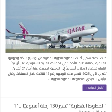
القطرية”
تسير
رحلات
جديدة
إلى
“البحر
الأحمر”
بالسعودية
في
أكتوبر
كتبت- دعاء سمير: أعلنت الخطوط الجوية القطرية عن توسيع شبكة وجهاتها
مغلقة
العالمية بإضافة “البحر الأحمر” في المملكة العربية السعودية، على أن تبدأ
الناقلة تشغيل 3 رحلات أسبوعياً إلى الوجهة الجديدة اعتباراً من 21 أكتوبر/
تشرين الأول 2025؛ لتصبح بذلك الوجهة رقم 12 للناقلة داخل المملكة. وقال
الرئيس التنفيذي لمجموعة الخطوط الجوية …
أكمل القراءة »
“الخطوط القطرية” تسير 130 رحلة أسبوعيًا لـ11