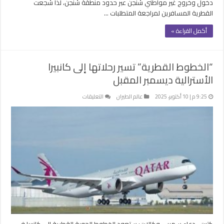
دخول وخروج غير مواطني شنجن عبر حدود منطقة شنجن، لذا شجعت
القطرية المسافرين لمراجعة المتطلبات …
أكمل القراءة »
“الخطوط القطرية” تسير رحلاتها إلى كانبيرا
الأسترالية ديسمبر المقبل
على
9:25 م | 10 أكتوبر، 2025
عالم الطيران
التعليقات
“الخطوط
القطرية”
تسير
رحلاتها
إلى
كانبيرا
الأسترالية
ديسمبر
المقبل
مغلقة
كتبت- دعاء سمير – وكالات: ستعود الخطوط الجوية القطرية إلى كانبيرا في