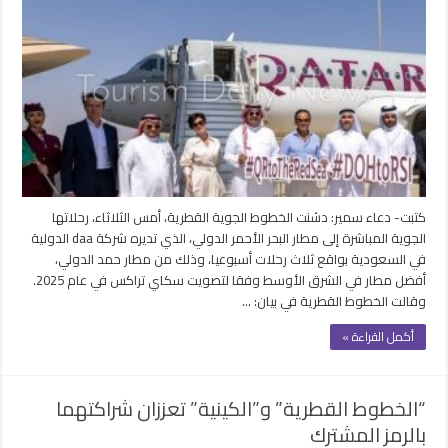
القطرية”
تسير
رحلتها
الافتتاحية
إلى
مطار
البحر
الأحمر
بالسعودية
مغلقة
كتبت- دعاء سمير: دشنت الخطوط الجوية القطرية، أمس الثلاثاء، رحلاتها
الجوية المباشرة إلى مطار البحر الأحمر الدولي، الذي تديره شركة daa الدولية
في السعودية بواقع ثلاث رحلات أسبوعيا، وذلك من مطار حمد الدولي،
أفضل مطار في الشرق الأوسط وفقا لتصويت سكاي تراكس في عام 2025.
وقالت الخطوط القطرية في بيان: …
أكمل القراءة »
“الخطوط القطرية” و”الكينية” تعززان شراكتهما
بالرمز المشترك