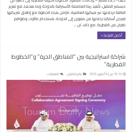
ديسمبر المقبل، لتُعيد ربط العاصمة الأسترالية بالدوحة وما بعدها، مع تعزيز
الناقلة لرحلاتها عبر شبكتها العالمية. تتزامن هذه الخطوة مع إطلاق شريكتها
فيرجن أستراليا رحلاتها من ملبورن إلى الدوحة، باستخدام طائرات وطواقم
طيران من القطرية. مع ذلك، لن …
أكمل القراءة »
شراكة استراتيجية بين “المناطق الحرة” و”الخطوط
القطرية”
على
10:15 ص | 9 أكتوبر، 2025
عالم الطيران
التعليقات
شراكة
استراتيجية
بين
“المناطق
الحرة”
و”الخطوط
القطرية”
مغلقة