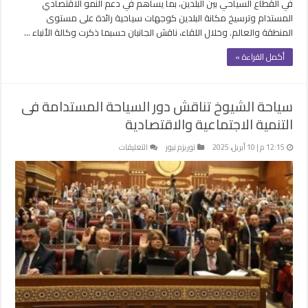
في القطاع السياحي بين البلدين، بما يساهم في دعم النمو الاقتصادي
المستدام وترسيخ مكانة البلدين كوجهات سياحية رائدة على مستوى
المنطقة والعالم. وخلال اللقاء، ناقش الجانبان حسبما ذكرت وكالة الأنباء …
أكمل القراءة »
سياحة الشيوخ تناقش دور السياحة المستدامة فى
التنمية الاجتماعية والاقتصادية
على
12:15 م | 10 أبريل، 2025
توريزم نيوز
التعليقات
سياحة
الشيوخ
تناقش
دور
السياحة
المستدامة
فى
التنمية
الاجتماعية
والاقتصادية
مغلقة