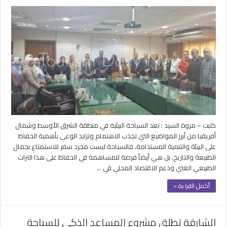
دمج
التنوع
البيولوجي
بالمحميات
الطبيعية
لتطوير
السياحة
والحفاظ
على
التراث
مغلقة
كتبت – مروة السيد : تعد السياحة البيئية في منطقة الشرق الأوسط وشمال
أفريقيا من أبرز المواضيع التي تجذب الاهتمام وتزايد الوعي بأهمية الحفاظ
على البيئة والتنمية المستدامة، فالسياحة ليست مجرد سفر للاستمتاع بجمال
الطبيعة والتاريخ، بل هي أيضاً فرصة للمساهمة في الحفاظ على هذا التراث
الطبيعي الغني ودعم الاقتصاد المحلي في …
أكمل القراءة »
الشارقة تطلق مشروع المساعد الذكي للسياحة