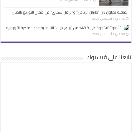
اتفاقية تعاون بين “طيران الرياض” و”ترافل سكاي” في مجال التوزيع بالصين
7:45 م | 7 أغسطس، 2026
“أبولو” تستحوذ على 49.9% من “إيزي جيت” التزاماً بقواعد الملكية الأوروبية
6:55 م | 7 أغسطس، 2026
تابعنا على فيسبوك