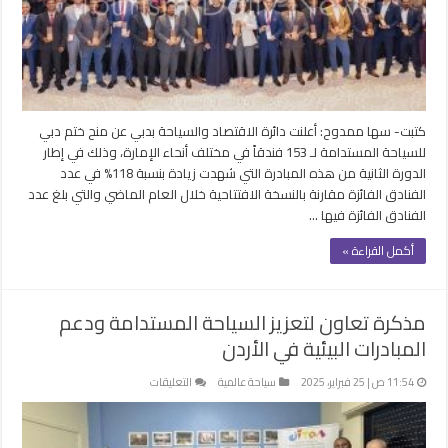
المستدامة
مغلقة
كتبت- سها ممدوح: أعلنت دائرة الاقتصاد والسياحة بدبي عن منح ختم دبي
للسياحة المستدامة لـ 153 فندقاً في مختلف أنحاء الإمارة، وذلك في إطار
الدورة الثانية من هذه المبادرة التي شهدت زيادة بنسبة 118% في عدد
الفنادق الفائزة مقارنة بالنسخة الافتتاحية خلال العام الماضي والتي بلغ عدد
الفنادق الفائزة فيها …
أكمل القراءة »
مذكرة تعاون لتعزيز السياحة المستدامة ودعم
المبادرات البيئية في الأردن
على
11:54 ص | 25 فبراير، 2025
سياحة عالمية
التعليقات
مذكرة
تعاون
لتعزيز