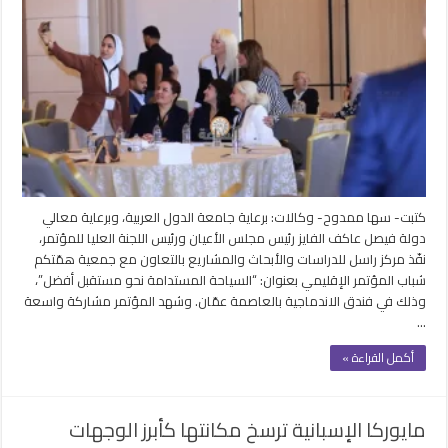
فعاليات
مؤتمر
السياحة
المستدامة
نحو
مستقبل
أفضل
بالأردن
مغلقة
كتبت- سها ممدوح- وكالات: برعاية جامعة الدول العربية، وبرعاية معالي
دولة فيصل عاكف الفايز رئيس مجلس الأعيان ورئيس اللجنة العليا للمؤتمر،
نفّذ مركز راسل للدراسات والأبحاث والمشاريع بالتعاون مع جمعية همّتكم
شباب المؤتمر الإقليمي بعنوان: “السياحة المستدامة نحو مستقبل أفضل”،
وذلك في فندق الاندماجية بالعاصمة عمّان. وشهد المؤتمر مشاركة واسعة
…
أكمل القراءة »
مايوركا الإسبانية ترسخ مكانتها كأبرز الوجهات