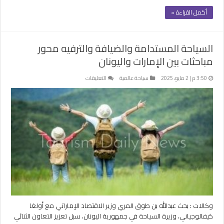
أكمل القراءة »
السياحة المستدامة والضيافة والترفيه محور
مباحثات بين الإمارات واليونان
على
3:50 م | 2 مايو، 2025
سياحة عالمية
التعليقات
السياحة
المستدامة
والضيافة
والترفيه
محور
مباحثات
بين
الإمارات
واليونان
مغلقة
وكالات : بحث عبدالله بن طوق المري وزير الاقتصاد الإماراتي مع أولغا
كيفالوجياني، وزيرة السياحة في جمهورية اليونان، سبل تعزيز التعاون الثنائي