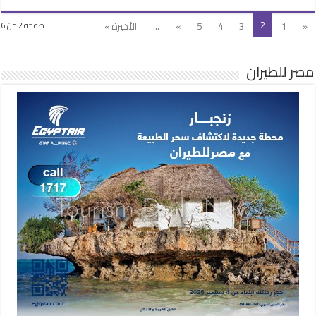
2
«
1
3
4
5
»
...
الأخيرة »
صفحة 2 من 6
مصر للطيران