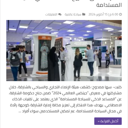
المستدامة
على
6:00 م | 15 أكتوبر، 2024
سياحة عالمية
التعليقات
الشارقة
تطلق
مشروع
المساعد
الذكي
للسياحة
المستدامة
مغلقة
كتبت- سها ممدوح: كشفت هيئة الإنماء التجاري والسياحي بالشارقة، خلال
مشاركتها في معرض “جيتكس العالمي 2024” ضمن جناح حكومة الشارقة،
عن “المساعد الذكي للسياحة المستدامة” الذي يعتمد على تقنيات الذكاء
الاصطناعي. يهدف هذا الابتكار إلى تعزيز مكانة إمارة الشارقة كوجهة رائدة
في مجال السياحة المستدامة، عبر تمكين المستخدمين سواء أفراد …
أكمل القراءة »