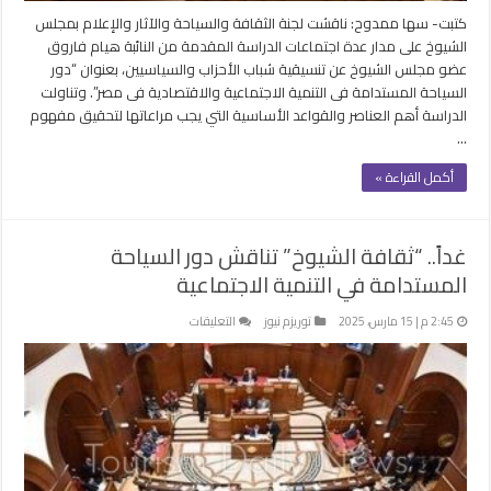
كتبت- سها ممدوح: ناقشت لجنة الثقافة والسياحة والآثار والإعلام بمجلس
الشيوخ على مدار عدة اجتماعات الدراسة المقدمة من النائبة هيام فاروق
عضو مجلس الشيوخ عن تنسيقية شباب الأحزاب والسياسيين، بعنوان “دور
السياحة المستدامة فى التنمية الاجتماعية والاقتصادية فى مصر”. وتناولت
الدراسة أهم العناصر والقواعد الأساسية التي يجب مراعاتها لتحقيق مفهوم
…
أكمل القراءة »
غداً.. “ثقافة الشيوخ” تناقش دور السياحة
المستدامة في التنمية الاجتماعية
على
2:45 م | 15 مارس، 2025
توريزم نيوز
التعليقات
غداً..
“ثقافة
الشيوخ”
تناقش
دور
السياحة
المستدامة