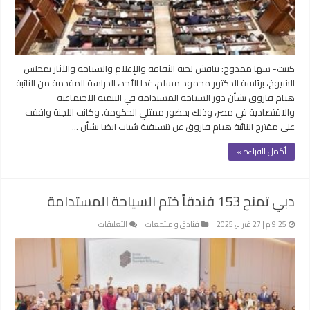
في
التنمية
الاجتماعية
مغلقة
كتبت- سها ممدوح: تناقش لجنة الثقافة والإعلام والسياحة والآثار بمجلس
الشيوخ، برئاسة الدكتور محمود مسلم، غدا الأحد، الدراسة المقدمة من النائبة
هيام فاروق بشأن دور السياحة المستدامة في التنمية الاجتماعية
والاقتصادية في مصر، وذلك بحضور ممثلي الحكومة. وكانت اللجنة وافقت
على مقترح النائبة هيام فاروق عن تنسيقية شباب ايضا بشأن …
أكمل القراءة »
دبي تمنح 153 فندقاً ختم السياحة المستدامة
على
9:25 م | 27 فبراير، 2025
فنادق و منتجعات
التعليقات
دبي
تمنح
153
فندقاً
ختم
السياحة