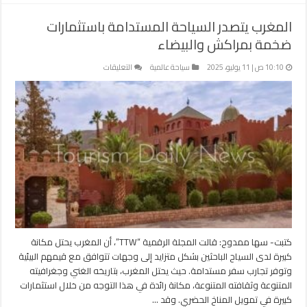
المغرب يتصدر السياحة المستدامة باستثمارات
ضخمة بمراكش والبيضاء
على
10:10 ص | 11 يوليو، 2025
سياحة عالمية
التعليقات
المغرب
يتصدر
السياحة
المستدامة
باستثمارات
ضخمة
بمراكش
والبيضاء
مغلقة
كتبت- سها ممدوح: قالت المجلة الرقمية “TTW”، أن المغرب يحتل مكانة
كبيرة لدى السياح الباحثين بشكل متزايد إلى وجهات تتوافق مع قيمهم البيئية
وتوفر تجارب سفر مستدامة. حيث يحتل المغرب، بتاريخه الغني وجغرافيته
المتنوعة وثقافته المتنوعة، مكانة رائدة في هذا التوجه من خلال استثمارات
كبيرة في تمويل المناخ الحضري. وقد …