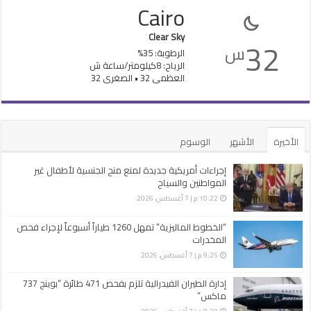
Cairo
Clear Sky
32
س
الرطوبة: 35%
الرياح: 8كيلومتر/ساعة ش
العظمى 32 • الصغرى 32
الأخيرة
الأشهر
الوسوم
إجراءات أمريكية جديدة لمنع منح الجنسية لأطفال غير
المواطنين والسياح
10:22 م | 7 أغسطس، 2026
“الخطوط الماليزية” تمهل 1260 طياراً أسبوعاً لإجراء فحص
المخدرات
9:25 م | 7 أغسطس، 2026
إدارة الطيران الفيدرالية تلزم بفحص 471 طائرة “بوينج 737
ماكس”
8:30 م | 7 أغسطس، 2026