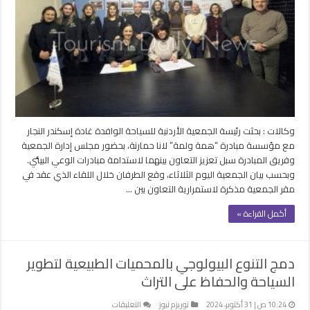
السياحة
المستدامة
ودعم
المبادرات
البيئية
في
الأردن
مغلقة
وكالات : بحثت رئيسة الجمعية الأردنية للسياحة الوافدة غادة إسكندر النجار
مع مؤسسة مبادرة “همة ولمة” لانا حمارنة، بحضور مجلس إدارة الجمعية
وفريق المبادرة سبل تعزيز التعاون بينهما لاستدامة مبادرات الوعي البيئي.
وبحسب بيان الجمعية اليوم الثلاثاء، وقع الطرفان خلال اللقاء الذي عقد في
مقر الجمعية مذكرة لاستمرارية التعاون بين …
أكمل القراءة »
دمج التنوع البيولوجي بالمحميات الطبيعية لتطوير
السياحة والحفاظ على التراث
على
10:24 ص | 31 أكتوبر، 2024
توريزم نيوز
التعليقات