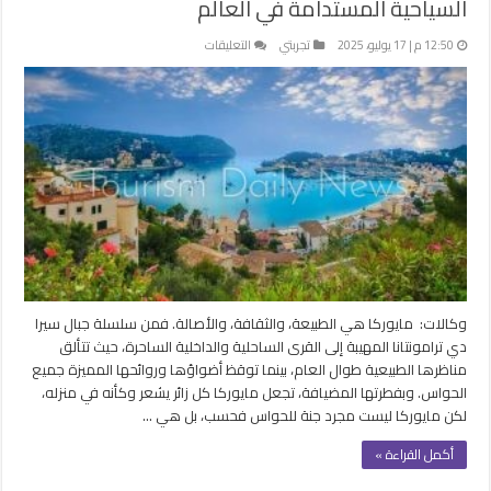
السياحية المستدامة في العالم
على
12:50 م | 17 يوليو، 2025
تجربتي
التعليقات
مايوركا
الإسبانية
ترسخ
مكانتها
كأبرز
الوجهات
السياحية
المستدامة
في
العالم
مغلقة
وكالات: مايوركا هي الطبيعة، والثقافة، والأصالة. فمن سلسلة جبال سيرا
دي ترامونتانا المهيبة إلى القرى الساحلية والداخلية الساحرة، حيث تتألق
مناظرها الطبيعية طوال العام، بينما توقظ أضواؤها وروائحها المميزة جميع
الحواس. وبفطرتها المضيافة، تجعل مايوركا كل زائر يشعر وكأنه في منزله،
لكن مايوركا ليست مجرد جنة للحواس فحسب، بل هي …
أكمل القراءة »