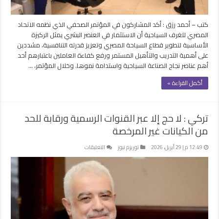
مغلقة
كتب – أحمد رزق : أكد المشاركون في المؤتمر الصحفي الذي نظمه الاتحاد
المصري للغرف السياحية أن الاستثمار في العنصر البشري يمثل الركيزة
الأساسية لتطوير قطاع السياحة المصري وتعزيز قدرته التنافسية، مشددين
على أهمية التدريب والتأهيل المستمر ورفع كفاءة العاملين باعتبارهم أحد
أهم عناصر نجاح الصناعة السياحية واستدامة نموها. وخلال المؤتمر، …
أكمل القراءة »
تركي : لا حج إلا عبر القنوات الرسمية ورقابة للحد
من الكيانات غير المرخصة
على
12:49 م | 29 أبريل، 2026
توريزم نيوز
التعليقات
تركي
:
لا
حج
إلا
عبر
القنوات