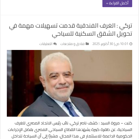
أكمل القراءة »
تركي : الغرف الفندقية قدمت تسهيلات مهمة في
تحويل الشقق السكنية للسياحي
على
10:01 ص | 30 أكتوبر، 2025
فنادق و منتجعات
التعليقات
تركي
:
الغرف
الفندقية
قدمت
تسهيلات
مهمة
في
تحويل
الشقق
السكنية
للسياحي
كتبت – مروة السيد : كشف ناصر تركي، نائب رئيس الاتحاد المصري للغرف
مغلقة
السياحية، عن طفرة كبيرة يشهدها القطاع السياحي المصري بفضل الإجراءات
الحكومية الداعمة للاستثمار في هذا المجال، مشيرًا إلى أن السياحة تتداخل