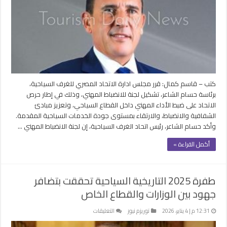
لجنة
“الانضباط
المهني”
لفض
وتسوية
المنازعات
مغلقة
كتب – قاسم كمال: قرر مجلس ادارة الاتحاد المصري للغرف السياحية،
برئاسة حسام الشاعر، تشكيل لجنة للانضباط المهني، وذلك في إطار حرص
الاتحاد على ضبط الأداء المهني داخل القطاع السياحي، وتعزيز مبادئ
الشفافية والانضباط، والارتقاء بمستوى جودة الخدمات السياحية المقدمة.
وأكد حسام الشاعر، رئيس اتحاد الغرف السياحية، إن لجنة الانضباط المهني …
أكمل القراءة »
طفرة 2025 التاريخية السياحية تحققت بتضافر
جهود بين الوزارات والقطاع الخاص
على
12:31 م | 4 يناير، 2026
توريزم نيوز
التعليقات
طفرة