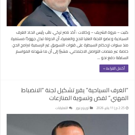
الرسمية
ورقابة
للحد
من
الكيانات
كتبت – مروة الشريف – وكالات : أكد ناصر تركي، نائب رئيس اتحاد الغرف
غير
السياحية وعضو اللجنة العليا للحج والعمرة، أن الدولة تبذل جهودًا مستمرة
المرخصة
منذ سنوات لإحكام السيطرة على قنوات التسويق غير الرسمية لبرامج الحج،
مغلقة
خاصة عبر منصات التواصل الاجتماعي، مشيرًا إلى أن ما شهدته المواسم
السابقة دفع نحو …
أكمل القراءة »
“الغرف السياحية” يقرر تشكيل لجنة “الانضباط
المهني” لفض وتسوية المنازعات
على
2:25 م | 11 يناير، 2026
توريزم نيوز
التعليقات
“الغرف
السياحية”
يقرر
تشكيل