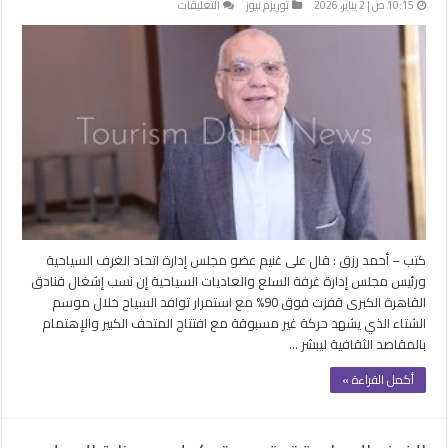
على
10:15 ص | 2 يناير، 2026
توريزم نيوز
التعليقات
غنيم
:
معظم
فنادق
القاهرة
أقامت
حفلات
في
رأس
السنة
وموسم
الشتاء
كتب – أحمد رزق : قال على غنيم عضو مجلس إدارة اتحاد الغرف السياحية
استثنائي
ورئيس مجلس إدارة غرفة السلع والعاديات السياحية إن نسب إشغال فنادق
مغلقة
القاهرة الكبرى قفزت فوق 90% مع استمرار توافد السياح خلال موسم
الشتاء الذي يشهد حركة غير مسبوقة مع افتتاح المتحف الكبير والإهتمام
بالمقاصد الثقافية ليبشر …
أكمل القراءة »