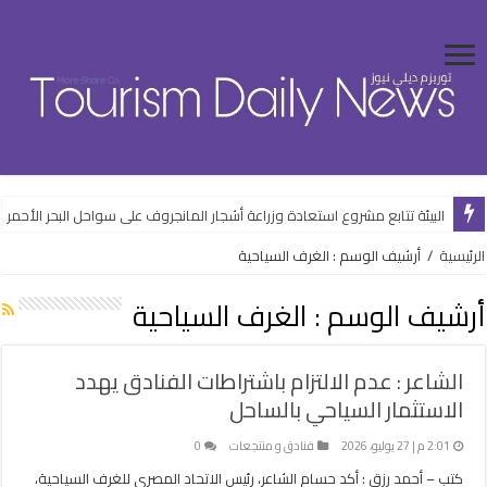
عمومية “القابضة للسياحة والفنادق” تعتمد الموازنة التقديرية لعام 2026/2027
البيئة تتابع مشروع استعادة وزراعة أشجار المانجروف على سواحل البحر الأحمر
الرئيسية
/
أرشيف الوسم : الغرف السياحية
أرشيف الوسم :
الغرف السياحية
الشاعر : عدم الالتزام باشتراطات الفنادق يهدد
الاستثمار السياحي بالساحل
2:01 م | 27 يوليو، 2026
فنادق و منتجعات
0
كتب – أحمد رزق : أكد حسام الشاعر، رئيس الاتحاد المصري للغرف السياحية،