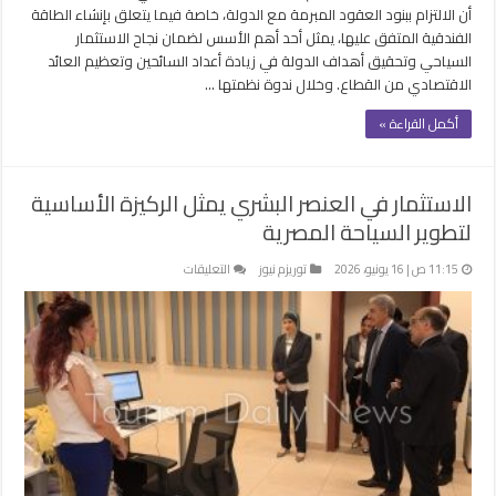
أن الالتزام ببنود العقود المبرمة مع الدولة، خاصة فيما يتعلق بإنشاء الطاقة
الفندقية المتفق عليها، يمثل أحد أهم الأسس لضمان نجاح الاستثمار
السياحي وتحقيق أهداف الدولة في زيادة أعداد السائحين وتعظيم العائد
الاقتصادي من القطاع. وخلال ندوة نظمتها …
أكمل القراءة »
الاستثمار في العنصر البشري يمثل الركيزة الأساسية
لتطوير السياحة المصرية
على
11:15 ص | 16 يونيو، 2026
توريزم نيوز
التعليقات
الاستثمار
في
العنصر
البشري
يمثل
الركيزة
الأساسية
لتطوير
السياحة
المصرية