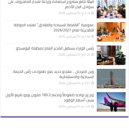
البيئة تتابع مشروع استعادة وزراعة أشجار المانجروف على
سواحل البحر الأحمر
3:10 م | 6 أغسطس، 2026
عمومية “القابضة للسياحة والفنادق” تعتمد الموازنة
التقديرية لعام 2026/2027
2:45 م | 6 أغسطس، 2026
رئيس الوزراء يستقبل المدير العام لمنظمة اليونسكو
2:25 م | 6 أغسطس، 2026
وين المرجان .. منتجع جديد يعزز طموحات رأس الخيمة
السياحية والاستثمارية
2:01 م | 6 أغسطس، 2026
ويز إير تواجه ضغوطاً وتخسر 183.3 مليون يورو بالربع الأول
بسبب أسعار الوقود
1:45 م | 6 أغسطس، 2026