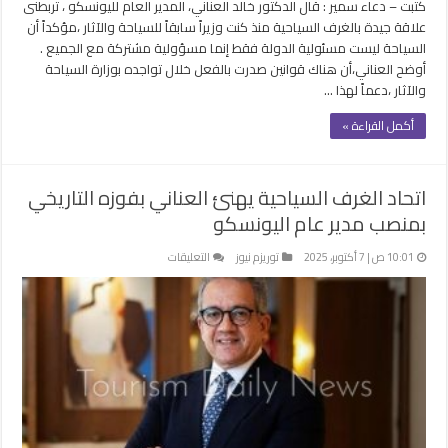
كتبت – دعاء سمير : قال الدكتور خالد العناني، المدير العام لليونسكو ، تربطنى
علاقة جيدة بالغرف السياحية منذ كنت وزيراً سابقاً للسياحة والآثار ،مؤكداً أن
السياحة ليست مسئولية الدولة فقط إنما مسؤولية مشتركة مع الجميع .
أوضح العناني،أن هناك قوانين صدرت بالفعل خلال تواجده بوزارة السياحة
والآثار ،دعماً لهذا …
أكمل القراءة »
اتحاد الغرف السياحية يهنئ العناني بفوزه التاريخي
بمنصب مدير عام اليونسكو
على
10:01 ص | 7 أكتوبر، 2025
توريزم نيوز
التعليقات
اتحاد
الغرف
السياحية
يهنئ
العناني
بفوزه
التاريخي
بمنصب
مدير