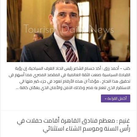
2025
التاريخية
السياحية
تحققت
بتضافر
جهود
بين
الوزارات
والقطاع
الخاص
مغلقة
كتب – أحمد رزق : أكد حسام الشاعر رئيس اتحاد الغرف السياحية، إن رؤية
القيادة السياسية صنعت الثقة العالمية في المقصد المصري مما أسهم في
تحقيق هذا النجاح ، مؤكداً ان هذه الأرقام تعود في جزء كبير منها الي
الاستقرار الذي تنعم به مصر وكذلك الامن والأمان الذي يعمّان كافة …
أكمل القراءة »
غنيم : معظم فنادق القاهرة أقامت حفلات في
رأس السنة وموسم الشتاء استثنائي