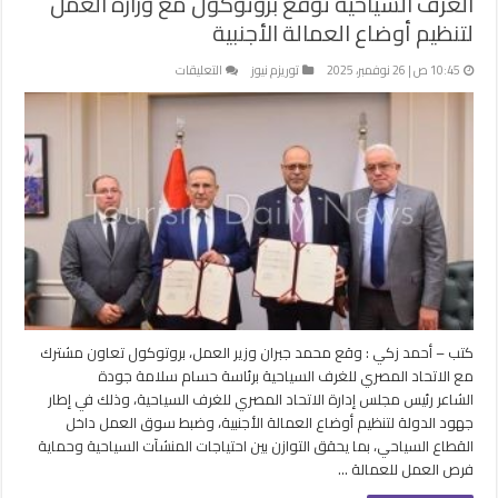
الغرف السياحية توقع بروتوكول مع وزارة العمل
لتنظيم أوضاع العمالة الأجنبية
على
10:45 ص | 26 نوفمبر، 2025
توريزم نيوز
التعليقات
الغرف
السياحية
توقع
بروتوكول
مع
وزارة
العمل
لتنظيم
أوضاع
العمالة
الأجنبية
مغلقة
كتب – أحمد زكي : وقع محمد جبران وزير العمل، بروتوكول تعاون مشترك
مع الاتحاد المصري للغرف السياحية برئاسة حسام سلامة جودة
الشاعر رئيس مجلس إدارة الاتحاد المصري للغرف السياحية، وذلك في إطار
جهود الدولة لتنظيم أوضاع العمالة الأجنبية، وضبط سوق العمل داخل
القطاع السياحي، بما يحقق التوازن بين احتياجات المنشآت السياحية وحماية
فرص العمل للعمالة …