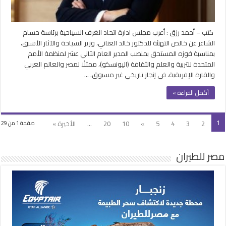
عام
اليونسكو
مغلقة
كتب – أحمد رزق : أعرب مجلس ادارة اتحاد الغرف السياحية برئاسة حسام
الشاعر عن خالص التهنئة للدكتور خالد العناني، وزير السياحة والآثار الأسبق،
بمناسبة فوزه المستحق بمنصب المدير العام الثاني عشر لمنظمة الأمم
المتحدة للتربية والعلم والثقافة (اليونسكو)، ممثلًا لمصر والعالم العربي
والقارة الإفريقية، في إنجاز تاريخي غير مسبوق. …
أكمل القراءة »
1
2
3
4
5
»
10
20
...
الأخيرة »
صفحة 1 من 29
مصر للطيران