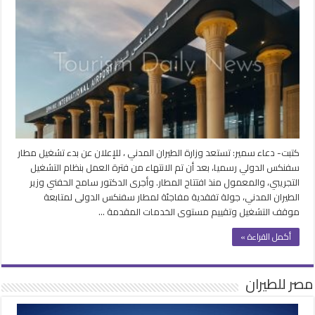
المدني”
يتأهب
لتشغيل
مطار
سفنكس
الدولي..
رسمياً
مغلقة
كتبت- دعاء سمير: تستعد وزارة الطيران المدني ، للإعلان عن بدء تشغيل مطار
سفنكس الدولي رسميا، بعد أن تم الانتهاء من فترة العمل بنظام التشغيل
التجريبي، والمعمول منذ افتتاح المطار. وأجرى الدكتور سامح الحفني وزير
الطيران المدني، جولة تفقدية مفاجئة لمطار سفنكس الدولى لمتابعة
موقف التشغيل وتقييم مستوى الخدمات المقدمة …
أكمل القراءة »
مصر للطيران