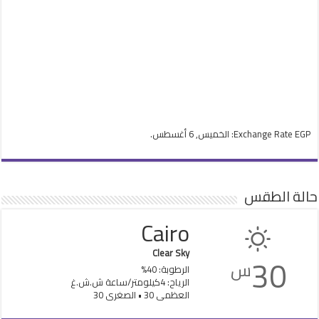
EGP
Exchange Rate
: الخميس, 6 أغسطس.
حالة الطقس
Cairo
Clear Sky
30
س
الرطوبة: 40%
الرياح: 4كيلومتر/ساعة ش.ش.غ
العظمى 30 • الصغرى 30