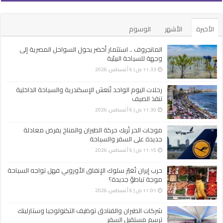
الأخيرة
الأشهر
الوسوم
المانجروف .. استثمار أخضر يحول السواحل المصرية إلى
وجهة للسياحة البيئية
11:33 ص | 6 أغسطس، 2026
رحلات اليوم الواحد تُنعش الإسكندرية والسياحة الداخلية
تنقذ الصيف
11:30 ص | 6 أغسطس، 2026
موجات الحر تُربك حركة الطيران والمناخ يفرض معادلة
جديدة على السفر والسياحة
11:15 ص | 6 أغسطس، 2026
حرب إيران تُغيّر سلوك الإنفاق الأوروبي فهل تواجه السياحة
موجة تباطؤ جديدة؟
11:01 ص | 6 أغسطس، 2026
شركات الطيران والفنادق توظيف التكنولوجيا وستارلينك
ترسم مستقبل السفر