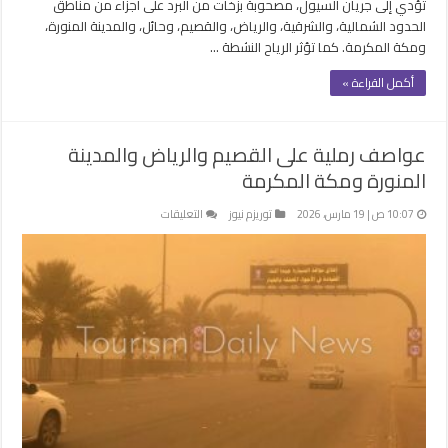
تؤدي إلى جريان السيول، مصحوبة بزخات من البرد على أجزاء من مناطق
الحدود الشمالية، والشرقية، والرياض، والقصيم، وحائل، والمدينة المنورة،
ومكة المكرمة. كما تؤثر الرياح النشطة …
أكمل القراءة »
عواصف رملية على القصيم والرياض والمدينة
المنورة ومكة المكرمة
على
10:07 ص | 19 مارس، 2026
توريزم نيوز
التعليقات
عواصف
رملية
على
القصيم
والرياض
والمدينة
المنورة
ومكة
المكرمة
مغلقة