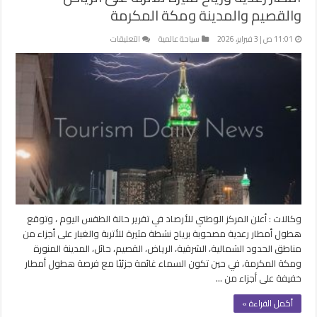
والقصيم والمدينة ومكة المكرمة
على
11:01 ص | 3 فبراير، 2026
سياحة عالمية
التعليقات
أمطار
رعدية
ورياح
مثيرة
للأتربة
على
الرياض
والقصيم
والمدينة
ومكة
المكرمة
مغلقة
وكالات : أعلن المركز الوطني للأرصاد في تقرير حالة الطقس اليوم ، وتوقع
هطول أمطار رعدية مصحوبة برياح نشطة مثيرة للأتربة والغبار على أجزاء من
مناطق الحدود الشمالية، الشرقية، الرياض، القصيم، حائل، المدينة المنورة
ومكة المكرمة، في حين تكون السماء غائمة جزئيًا مع فرصة هطول أمطار
خفيفة على أجزاء من …
أكمل القراءة »