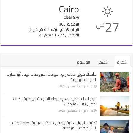
Cairo
Clear Sky
27
س
الرطوبة: 65%
الرياح: 3كيلومتر/ساعة ش.ش.غ
العظمى 27 • الصغرى 27
الأخيرة
الأشهر
الوسوم
مأساة فوق غابات ريو.. حوادث المروحيات تهدد أبرز تجارب
السياحة البرازيلية
9:55 ص | 9 أغسطس، 2026
موجات الحر تعيد رسم خريطة السياحة الرياضية.. كيف
تحمي نزلاء الفنادق ؟
9:45 ص | 9 أغسطس، 2026
تكثيف الجولات الرقابية في حماة السورية لضبط الرحلات
السياحية غير ‏المرخصة