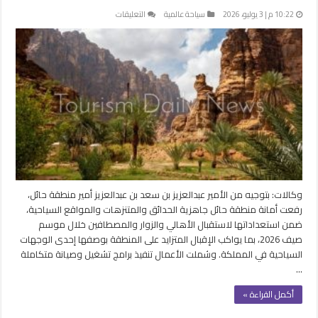
على
10:22 م | 3 يوليو، 2026
سياحة عالمية
التعليقات
حائل
تعزز
جاهزية
الحدائق
والوجهات
السياحية
لاستقبال
زوار
صيف
2026
مغلقة
وكالات: بتوجيه من الأمير عبدالعزيز بن سعد بن عبدالعزيز أمير منطقة حائل،
رفعت أمانة منطقة حائل جاهزية الحدائق والمتنزهات والمواقع السياحية،
ضمن استعداداتها لاستقبال الأهالي والزوار والمصطافين خلال موسم
صيف 2026، بما يواكب الإقبال المتزايد على المنطقة بوصفها إحدى الوجهات
السياحية في المملكة. وشملت الأعمال تنفيذ برامج تشغيل وصيانة متكاملة
…
أكمل القراءة »