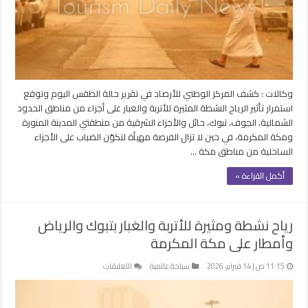
على
الجوف
والمدينة
ومكة
المكرمة
مغلقة
وكالات : كشف المركز الوطني للأرصاد في تقرير حالة الطقس اليوم وتوقع
استمرار تأثير الرياح النشطة المثيرة للأتربة والغبار على أجزاء من مناطق الحدود
الشمالية، الجوف، تبوك، حائل والأجزاء الشرقية من منطقتي المدينة المنورة
ومكة المكرمة، في حين لا تزال الفرصة مهيأة لتكوّن الضباب على الأجزاء
الساحلية من مناطق مكة …
أكمل القراءة »
رياح نشطة ومثيرة للأتربة والغبار بتبوك والرياض
وأمطار على مكة المكرمة
على
11:15 ص | 14 فبراير، 2026
سياحة عالمية
التعليقات
رياح
نشطة
ومثيرة