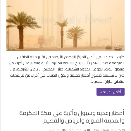
للأتربة
والغبار
بتبوك
والرياض
وأمطار
على
مكة
المكرمة
مغلقة
كتبت – دعاء سمير : أعلن المركز الوطني للأرصاد في تقرير حالة الطقس
المتوقعة حيث يستمر تأثير الرياح النشطة المثيرة للأتربة والغبار على أجزاء من
مناطق تبوك، الجوف، الحدود الشمالية، حائل، القصيم، الرياض، الشرقية، في
حين لا يستبعد هطول أمطار خفيفة وتكوّن الضباب على أجزاء من مرتفعات
مناطق جازان، عسير، …
أكمل القراءة »
أمطار رعدية وسيول وأتربة على مكة المكرمة
والمدينة المنورة والرياض والقصيم
على
2:45 م | 6 فبراير، 2026
سياحة عالمية
التعليقات