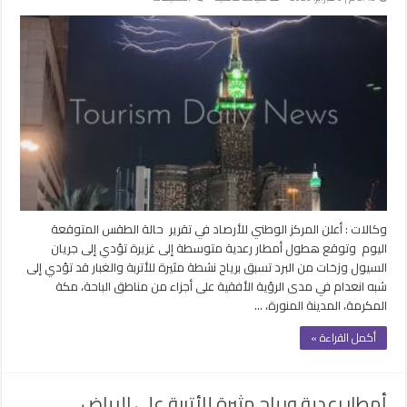
أمطار
رعدية
وسيول
وأتربة
على
مكة
المكرمة
والمدينة
المنورة
والرياض
والقصيم
مغلقة
وكالات : أعلن المركز الوطني للأرصاد في تقرير حالة الطقس المتوقعة
اليوم وتوقع هطول أمطار رعدية متوسطة إلى غزيرة تؤدي إلى جريان
السيول وزخات من البرد تسبق برياح نشطة مثيرة للأتربة والغبار قد تؤدي إلى
شبه انعدام في مدى الرؤية الأفقية على أجزاء من مناطق الباحة، مكة
المكرمة، المدينة المنورة، …
أكمل القراءة »
أمطار رعدية ورياح مثيرة للأتربة على الرياض