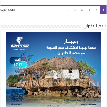
1
»
5
4
3
2
صفحة 1 من 5
مصر للطيران