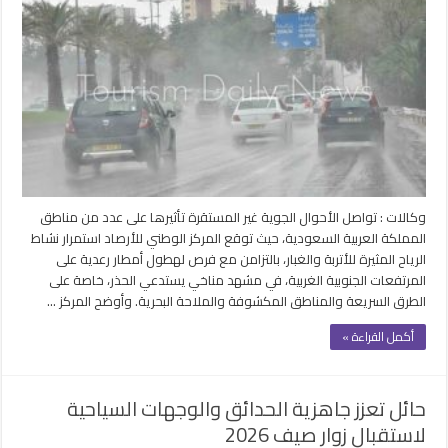
مثيرة
للغبار
وأمطار
تضرب
مناطق
سعودية
وسط
تحذيرات
من
تدني
الرؤية
وكالات : تواصل الأحوال الجوية غير المستقرة تأثيرها على عدد من مناطق
مغلقة
المملكة العربية السعودية، حيث توقع المركز الوطني للأرصاد استمرار نشاط
الرياح المثيرة للأتربة والغبار، بالتزامن مع فرص لهطول أمطار رعدية على
المرتفعات الجنوبية الغربية، في مشهد مناخي يستدعي الحذر، خاصة على
الطرق السريعة والمناطق المكشوفة والملاحة البحرية. وأوضح المركز …
أكمل القراءة »
حائل تعزز جاهزية الحدائق والوجهات السياحية
لاستقبال زوار صيف 2026