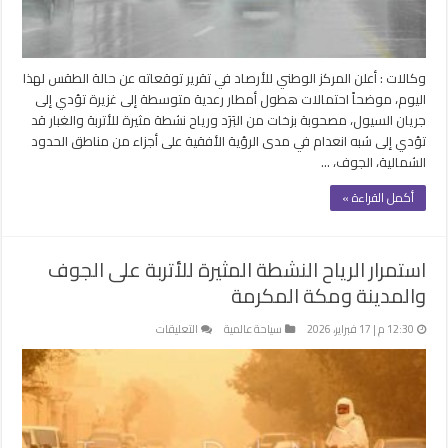
المنورة
ومكة
المكرمة
مغلقة
وكالات : أعلن المركز الوطني للأرصاد في تقرير توقعاته عن حالة الطقس لهذا
اليوم، موضحاً احتمالات هطول أمطار رعدية متوسطة إلى غزيرة تؤدي إلى
جريان السيول، مصحوبة بزخات من البَرَد ورياح نشطة مثيرة للأتربة والغبار قد
تؤدي إلى شبه انعدام في مدى الرؤية الأفقية على أجزاء من مناطق الحدود
الشمالية، الجوف، …
أكمل القراءة »
استمرار الرياح النشطة المثيرة للأتربة على الجوف
والمدينة ومكة المكرمة
على
12:30 م | 17 فبراير، 2026
سياحة عالمية
التعليقات
استمرار
الرياح
النشطة
المثيرة
للأتربة