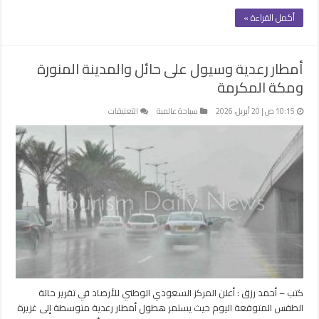
أكمل القراءة »
أمطار رعدية وسيول على حائل والمدينة المنورة
ومكة المكرمة
على
10:15 ص | 20 أبريل، 2026
سياحة عالمية
التعليقات
أمطار
رعدية
وسيول
على
حائل
والمدينة
المنورة
ومكة
المكرمة
مغلقة
كتب – أحمد رزق : أعلن المركز السعودي الوطني للأرصاد في تقرير حالة
الطقس المتوقعة اليوم حيث يستمر هطول أمطار رعدية متوسطة إلى غزيرة