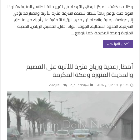
وكالات : كشف المركز الوطني للأرصاد في تقرير حالة الطقس المتوقعة لهذا
اليوم حيث توقع رياحاً نشطة شديدة السرعة مثيرة للأتربة والغبار قد تؤدي
إلى عواصف رملية وانعدام في مدى الرؤية الأفقية على أجزاء من مناطق
الشرقية، الحدود الشمالية، الجوف، تبوك، حائل، القصيم، الرياض، المدينة
المنورة ومكة المكرمة، كما يتوقع …
أكمل القراءة »
أمطار رعدية ورياح مثيرة للأتربة على القصيم
والمدينة المنورة ومكة المكرمة
على
1:45 م | 18 مارس، 2026
سياحة عالمية
التعليقات
أمطار
رعدية
ورياح
مثيرة
للأتربة
على
القصيم
والمدينة