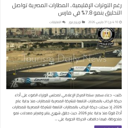
رغم التوترات الإقليمية.. المطارات المصرية تواصل
التحليق بنمو 7.8% في مارس
على
4:10 م | 31 مارس، 2026
توريزم نيوز
التعليقات
رغم
التوترات
الإقليمية..
المطارات
المصرية
تواصل
التحليق
بنمو
7.8%
في
مارس
مغلقة
كتبت- دعاء سمير: سلط المركز الإعلامي لمجلس الوزراء الضوء على أداء
حركة الركاب بالمطارات التابعة للشركة المصرية للمطارات منذ بداية عام
2026، إذ سجلت حركة الركاب بالمطارات التابعة للشركة المصرية للمطارات
أداءً قويًا منذ بداية عام 2026، حيث حقق شهري يناير وفبراير معدلات نمو
ملحوظة، فيما حافظت الحركة الجوية على …