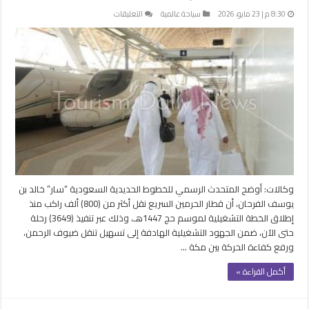
على
8:30 م | 23 مايو، 2026
سياحة عالمية
التعليقات
قطار
الحرمين
السريع
ينقل
أكثر
من
800
ألف
راكب
منذ
إطلاق
خطة
وكالات: أوضح المتحدث الرسمي للخطوط الحديدية السعودية “سار” خالد بن
حج
يوسف الفرحان، أن قطار الحرمين السريع نقل أكثر من (800) ألف راكب منذ
1447هـ
إطلاق الخطة التشغيلية لموسم حج 1447هـ، وذلك عبر تنفيذ (3649) رحلة
مغلقة
حتى الآن، ضمن الجهود التشغيلية الهادفة إلى تسهيل تنقل ضيوف الرحمن،
ورفع كفاءة الحركة بين مكة …
أكمل القراءة »