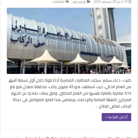
على
4:10 م | 20 ديسمبر، 2025
توريزم نيوز
التعليقات
المطارات
المصرية
تستقبل
45
مليون
راكب
في
9
أشهر
مغلقة
كتبت- دعاء سمير: سجلت المطارات المصرية أداءً قويًا خلال أول تسعة أشهر
من العام الحالي، حيث استقبلت نحو 45 مليون راكب، محققة معدل نمو بلغ
14% مقارنة بالفترة نفسها من العام الماضي، وفق بيانات صادرة عن الجهاز
المركزي للتعبئة العامة والإحصاء. ويعكس هذا النمو المتواصل في حركة
الركاب تعافي قطاع …
أكمل القراءة »