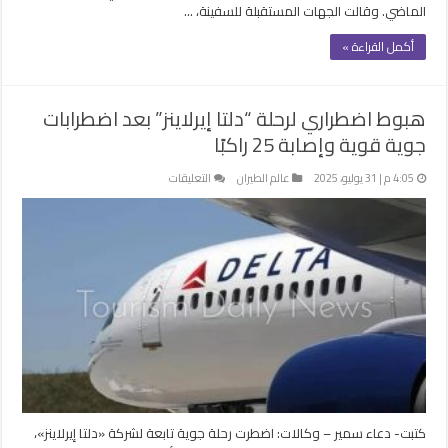
الماضي. وقالت الجهات المستقبلة للسفينة، …
أكمل القراءة »
هبوط اضطراري لرحلة “دلتا إيرلاينز” بعد اضطرابات
جوية قوية وإصابة 25 راكبًا
على
4:05 م | 31 يوليو، 2025
عالم الطيران
التعليقات
هبوط
اضطراري
لرحلة
“دلتا
إيرلاينز”
بعد
اضطرابات
جوية
قوية
وإصابة
25
راكبًا
كتبت- دعاء سمير – وكالات: اضطرت رحلة جوية تابعة لشركة «دلتا إيرلاينز»،
مغلقة