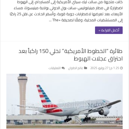
كانت متجهة من سالت ليك سيتي الأمريكية إلى أمستردام، إلى الهبوط
اضطراريًا في مطار مينيابوليس-سانت بول الدولي بولاية مينيسوتا، مساء
الأربعاء، بعد تعرضها لاضطرابات جوية قوية، وأسفر الحادث عن نقل 25 راكبًا
إلى المستشفيات المحلية، وفقًا لصحيفة «The …
أكمل القراءة »
طائرة “الخطوط الأمريكية” تخلي 150 راكباً بعد
احتراق عجلات الهبوط
على
1:25 م | 27 يوليو، 2025
عالم الطيران
التعليقات
طائرة
“الخطوط
الأمريكية”
تخلي
150
راكباً
بعد
احتراق
عجلات
الهبوط