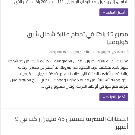
للطيران، إلى وصول عدد الركاب اليوم إلى 111 ألفا و200 راكب، الأمر الذي …
أكمل القراءة »
مصرع 15 راكبًا في تحطم طائرة شمال شرق
كولومبيا
على
10:00 ص | 29 يناير، 2026
عالم الطيران
التعليقات
مصرع
وكالات: أعلنت هيئة الطيران المدني الكولومبية أن طائرة كانت تقلّ 15 شخصا
15
بينهم نائب، تحطّمت قرب الحدود مع فنزويلا، ما أسفر عن مصرع الركاب
راكبًا
والطاقم. وأقلعت الطائرة التي كانت تشغّلها شركة الطيران الحكومية
في
الكولومبية “ساتينا”، من مدينة كوكوتا وفقدت الاتصال بأبراج المراقبة قبيل
تحطم
موعد هبوطها في أوكانيا القريبة. وقال مسؤول في …
طائرة
شمال
أكمل القراءة »
شرق
كولومبيا
مغلقة
المطارات المصرية تستقبل 45 مليون راكب في 9
أشهر