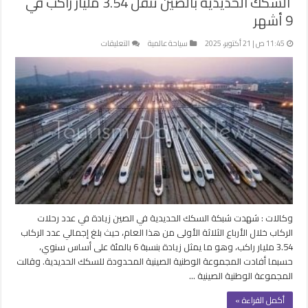
السكك الحديدية بالصين تنقل 3.54 مليار راكب في
9 أشهر
على
11:45 ص | 21 أكتوبر، 2025
سياحة عالمية
التعليقات
السكك
الحديدية
بالصين
تنقل
3.54
مليار
راكب
في
9
أشهر
مغلقة
وكالات : شهدت شبكة السكك الحديدية في الصين زيادة في عدد رحلات
الركاب خلال الأرباع الثلاثة الأولى من هذا العام، حيث بلغ إجمالي عدد الركاب
3.54 مليار راكب، وهو ما يمثل زيادة بنسبة 6 بالمئة على أساس سنوي،
حسبما أفادت المجموعة الوطنية الصينية المحدودة للسكك الحديدية. وقالت
المجموعة الوطنية الصينية …
أكمل القراءة »