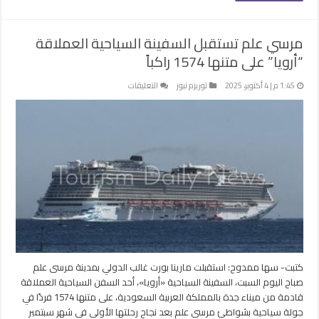
مرسي علم تستقبل السفينة السياحية العملاقة
“أرويا” على متنها 1574 راكباً
على
1:45 م | 4 أكتوبر، 2025
توريزم نيوز
التعليقات
مرسي
علم
تستقبل
السفينة
السياحية
العملاقة
“أرويا” على
متنها
1574
راكباً
مغلقة
كتبت- سها ممدوح: استقبلت مارينا بورت غالب الدولي بمدينة مرسى علم
صباح اليوم السبت، السفينة السياحية «أرويا»، أحد السفن السياحية العملاقة
قادمة من ميناء جدة بالمملكة العربية السعودية، على متنها 1574 فردًا في
جولة سياحية بشواطئ مرسى علم بعد نجاح رحلتها الأولى في شهر سبتمبر