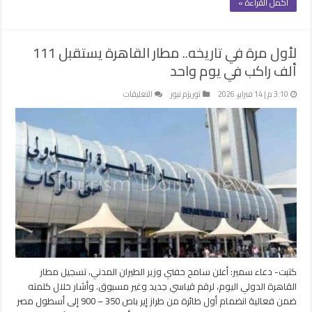
أكمل القراءة »
لأول مرة في تاريخه.. مطار القاهرة يستقبل 111
ألف راكب في يوم واحد
على
3:10 م | 14 فبراير، 2026
توريزم نيوز
التعليقات
لأول
مرة
في
تاريخه..
مطار
القاهرة
يستقبل
111
ألف
راكب
في
يوم
كتبت- دعاء سمير: أعلن سامح حفني وزير الطيران المدني، تسجيل مطار
واحد
القاهرة الدولي اليوم، لرقم قياسي جديد وغير مسبوق. وأشار خلال كلمته
مغلقة
ضمن فعالية انضمام أول طائرة من طراز إير باص 350 – 900 إلى أسطول مصر