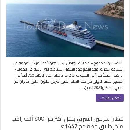
كتبت- سها ممدوح – وكالات: تواصل تركيا كونها أحد المراكز المهمة في
السياحة البحرية. فقد ارتفع عدد السفن السياحية التي ترسو في الموانئ
التركية ارتفاعاً كبيراً في السنوات الأخيرة، وتجاوز عدد الركاب 750 ألفاً في
الأشهر الستة الأولى من هذا العام. ففي فترتي كانون الثاني-حزيران من
عامي 2020 و2021 اللذين …
أكمل القراءة »
قطار الحرمين السريع ينقل أكثر من 800 ألف راكب
منذ إطلاق خطة حج 1447هـ