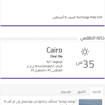
EGP
Exchange Rate
: السبت, 8 أغسطس.
حالة الطقس
Cairo
Clear Sky
35
س
الرطوبة: 21%
الرياح: 2كيلومتر/ساعة ج.ج.غ
العظمى 35 • الصغرى 35
الأخيرة
الأشهر
الوسوم
“يونايتد إيرلاينز” تستأنف رحلاتها من نيوجيرسي إلي تل أبيب 8