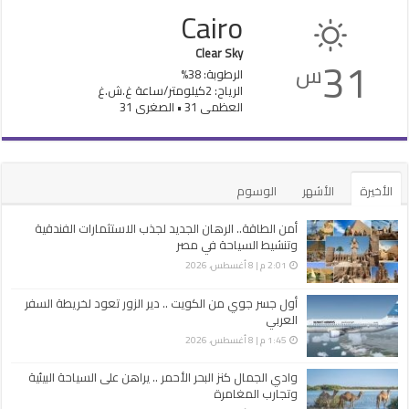
Cairo
Clear Sky
31
س
الرطوبة: 38%
الرياح: 2كيلومتر/ساعة غ.ش.غ
العظمى 31 • الصغرى 31
الأخيرة
الأشهر
الوسوم
أمن الطاقة.. الرهان الجديد لجذب الاستثمارات الفندقية
وتنشيط السياحة في مصر
2:01 م | 8 أغسطس، 2026
أول جسر جوي من الكويت .. دير الزور تعود لخريطة السفر
العربي
1:45 م | 8 أغسطس، 2026
وادي الجمال كنز البحر الأحمر .. يراهن على السياحة البيئية
وتجارب المغامرة