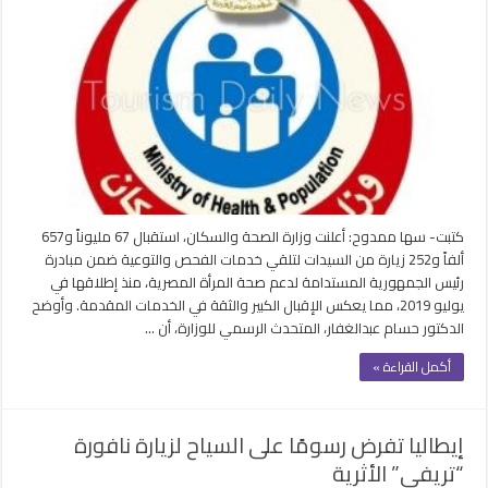
تستقبل
67.6
مليون
زيارة
من
السيدات
ضمن
مبادرة
دعم
صحة
المرأة
كتبت- سها ممدوح: أعلنت وزارة الصحة والسكان، استقبال 67 مليوناً و657
مغلقة
ألفاً و252 زيارة من السيدات لتلقي خدمات الفحص والتوعية ضمن مبادرة
رئيس الجمهورية المستدامة لدعم صحة المرأة المصرية، منذ إطلاقها في
يوليو 2019، مما يعكس الإقبال الكبير والثقة في الخدمات المقدمة. وأوضح
الدكتور حسام عبدالغفار، المتحدث الرسمي للوزارة، أن …
أكمل القراءة »
إيطاليا تفرض رسومًا على السياح لزيارة نافورة
“تريفي” الأثرية