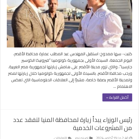
كولومبيا
الأولى
خلال
زيارتها
للمدينة
السياحية
مغلقة
كتبت- سها ممدوح: استقبل المهندس عبد المطلب عمارة محافظ الأقصر،
اليوم الجمعة، السيدة الأولى بجمهورية كولومبيا “فيرونيكا الكوسير
جارسيا”، والتي تزور مدينة الأقصر على هامش زيارتها لجمهورية مصر العربية.
ورحب محافظ الأقصر، بالسيدة الأولى لجمهورية كولومبيا خلال زيارتها لمصر
ولمدينة الأقصر بصفة خاصة، مشيرًا إلى العلاقات الدبلوماسية التي تعكس
الاهتمام …
أكمل القراءة »
رئيس الوزراء يبدأ زيارة لمحافظة المنيا لتفقد عدد
من المشروعات الخدمية
على
2:40 م | 19 أكتوبر، 2024
توريزم نيوز
التعليقات