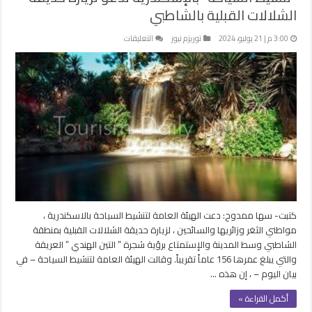
الشلالات القبلية بالشاطبي
على
3:00 م | 21 يوليو، 2024
توريزم نيوز
التعليقات
“تنشيط
السياحة”
بالإسكندرية
تدعو
لزيارة
حديقة
الشلالات
القبلية
بالشاطبي
مغلقة
كتبت- سها ممدوح: دعت الهيئة العامة لتنشيط السياحة بالاسكندرية ،
مواطني الثغر وزائريها والسائحين ، لزيارة حديقة الشلالات القبلية بمنطقة
الشاطبي وسط المدينة والإستمتاع برؤية شجرة ” التين الهندي ” العريقة
والتي يبلغ عمرها 156 عاماً تقريباً. وقالت الهيئة العامة لتنشيط السياحة – في
بيان اليوم – ، إن هذه …
أكمل القراءة »