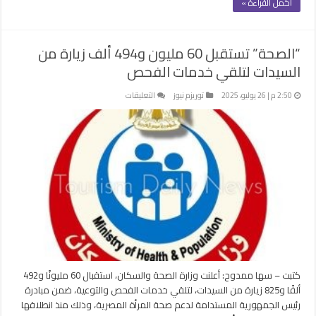
أكمل القراءة »
“الصحة” تستقبل 60 مليون و494 ألف زيارة من
السيدات لتلقي خدمات الفحص
على
2:50 م | 26 يوليو، 2025
توريزم نيوز
التعليقات
“الصحة”
تستقبل
60
مليون
و494
ألف
زيارة
من
السيدات
لتلقي
خدمات
الفحص
كتبت – سها ممدوح: أعلنت وزارة الصحة والسكان، استقبال 60 مليونًا و492
مغلقة
ألفًا و825 زيارة من السيدات، لتلقي خدمات الفحص والتوعية، ضمن مبادرة
رئيس الجمهورية المستدامة لدعم صحة المرأة المصرية، وذلك منذ انطلاقها