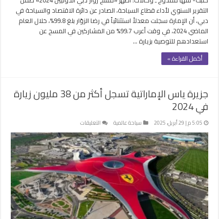
التقرير السنوي لأداء قطاع السياحة، الصادر عن دائرة الاقتصاد والسياحة في
دبي، أن الإمارة سجلت معدلاً استثنائياً في رضا الزوّار بلغ 99.8%، خلال العام
الماضي 2024، في وقت أعرب 99.7% من المشاركين في المسح عن
استعدادهم للتوصية بزيارة …
أكمل القراءة »
جزيرة ياس الإماراتية تسجل أكثر من 38 مليون زيارة
في 2024
على
5:05 م | 29 أبريل، 2025
سياحة عالمية
التعليقات
جزيرة
ياس
الإماراتية
تسجل
أكثر
من
38
مليون
زيارة