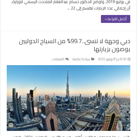
في يوليو 2019. وأوضح الدكتور حسام عبدالغفار المتحدث الرسمي للوزارة،
أن إجمالي عدد الزيارات تنقسم إلى 22 …
أكمل القراءة »
دبي وجهة لا تنسى..99.7% من السياح الدوليين
يوصون بزيارتها
على
8:30 م | 8 يوليو، 2025
سياحة عالمية
التعليقات
دبي
وجهة
لا
تنسى..99.7%
من
السياح
الدوليين
يوصون
بزيارتها
مغلقة
كتبت- سها ممدوح ـ وكالات: أظهر «مسح زوّار دبي الدوليين 2024» ضمن