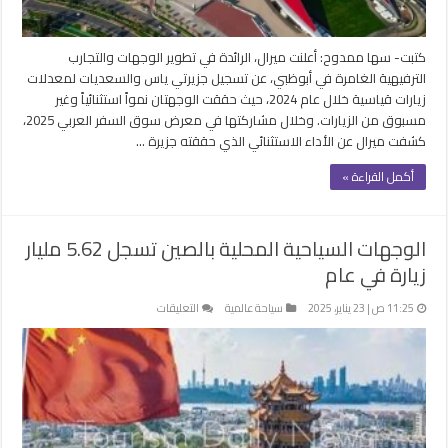
في
2024
مغلقة
كتبت- سها ممدوح: أعلنت ميرال، الرائدة في تطوير الوجهات والتجارب
الترفيهية الغامرة في أبوظبي، عن تسجيل جزيرتي ياس والسعديات لمعدلات
زيارات قياسية خلال عام 2024، حيث حققت الوجهتان نمواً استثنائياً وغير
مسبوق من الزيارات. وخلال مشاركتها في معرض سوق السفر العربي 2025،
كشفت ميرال عن الأداء الاستثنائي الذي حققته جزيرة …
أكمل القراءة »
الوجهات السياحية المحلية بالصين تسجل 5.62 مليار
زيارة في عام
على
11:25 ص | 23 يناير، 2025
سياحة عالمية
التعليقات
الوجهات
السياحية
المحلية
بالصين
تسجل
5.62
مليار