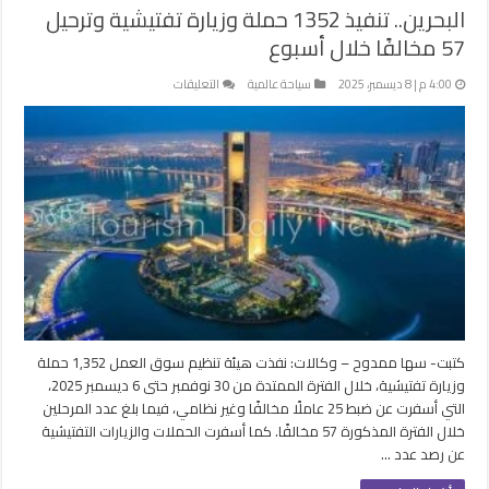
البحرين.. تنفيذ 1352 حملة وزيارة تفتيشية وترحيل
57 مخالفًا خلال أسبوع
على
4:00 م | 8 ديسمبر، 2025
سياحة عالمية
التعليقات
البحرين..
تنفيذ
1352
حملة
وزيارة
تفتيشية
وترحيل
57
مخالفًا
خلال
أسبوع
مغلقة
كتبت- سها ممدوح – وكالات: نفذت هيئة تنظيم سوق العمل 1,352 حملة
وزيارة تفتيشية، خلال الفترة الممتدة من 30 نوفمبر حتى 6 ديسمبر 2025،
التي أسفرت عن ضبط 25 عاملًا مخالفًا وغير نظامي، فيما بلغ عدد المرحلين
خلال الفترة المذكورة 57 مخالفًا. كما أسفرت الحملات والزيارات التفتيشية
عن رصد عدد …