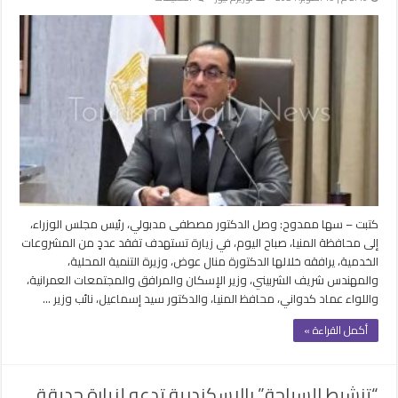
رئيس
الوزراء
يبدأ
زيارة
لمحافظة
المنيا
لتفقد
عدد
من
المشروعات
الخدمية
مغلقة
كتبت – سها ممدوح: وصل الدكتور مصطفى مدبولي، رئيس مجلس الوزراء،
إلى محافظة المنيا، صباح اليوم، في زيارة تستهدف تفقد عددٍ من المشروعات
الخدمية، يرافقه خلالها الدكتورة منال عوض، وزيرة التنمية المحلية،
والمهندس شريف الشربيني، وزير الإسكان والمرافق والمجتمعات العمرانية،
واللواء عماد كدواني، محافظ المنيا، والدكتور سيد إسماعيل، نائب وزير …
أكمل القراءة »
“تنشيط السياحة” بالإسكندرية تدعو لزيارة حديقة