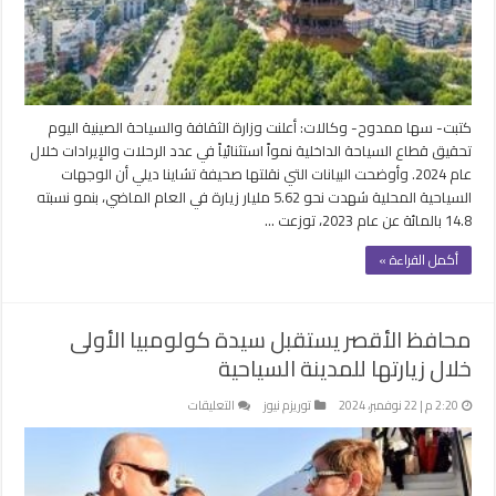
زيارة
في
عام
مغلقة
كتبت- سها ممدوح- وكالات: أعلنت وزارة الثقافة والسياحة الصينية اليوم
تحقيق قطاع السياحة الداخلية نمواً استثنائياً في عدد الرحلات والإيرادات خلال
عام 2024. وأوضحت البيانات التي نقلتها صحيفة تشاينا ديلي أن الوجهات
السياحية المحلية شهدت نحو 5.62 مليار زيارة في العام الماضي، بنمو نسبته
14.8 بالمائة عن عام 2023، توزعت …
أكمل القراءة »
محافظ الأقصر يستقبل سيدة كولومبيا الأولى
خلال زيارتها للمدينة السياحية
على
2:20 م | 22 نوفمبر، 2024
توريزم نيوز
التعليقات
محافظ
الأقصر
يستقبل
سيدة