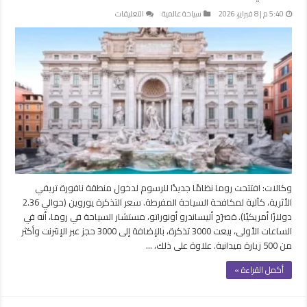
على
5:40 م | 8 فبراير، 2026
سياحة عالمية
التعليقات
إيطاليا
تفرض
رسومًا
على
السياح
لزيارة
نافورة
“تريفي”
الأثرية
مغلقة
وكالات: افتتحت روما نظامًا جديدًا للرسوم لدخول منطقة نافورة تريفي
الأثرية، كآلية لمكافحة السياحة المفرطة. سعر التذكرة يوروين (حوالي 2.36
دولارًا أمريكيًا). ةصرّح أليساندرو أونوراتو، مستشار السياحة في روما، أنه في
الساعات الأولى، بيعت 3000 تذكرة، بالإضافة إلى 3000 حجز عبر الإنترنت وأكثر
من 500 زيارة ميدانية. علاوة على ذلك، …
أكمل القراءة »