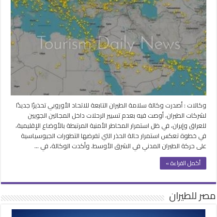
الطيران
الأوروبية
تمدد
تحذيراتها
وتوصي
بتجنب
أجواء
العراق
وإيران
مغلقة
وكالات : أصدرت وكالة سلامة الطيران التابعة للاتحاد الأوروبي تحذيرًا جديدًا
لشركات الطيران، أوصت فيه بعدم تسيير الرحلات داخل المجالين الجويين
للعراق وإيران، في ظل استمرار المخاطر الأمنية المرتبطة بالأوضاع الإقليمية،
في خطوة تعكس استمرار حالة الحذر التي تفرضها التطورات الجيوسياسية
على حركة الطيران المدني في الشرق الأوسط. وأكدت الوكالة، في …
أكمل القراءة »
مصر للطيران