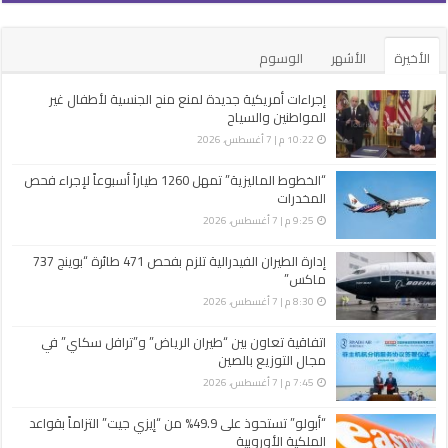
الأخيرة
الأشهر
الوسوم
إجراءات أمريكية جديدة لمنع منح الجنسية لأطفال غير
المواطنين والسياح
10:22 م | 7 أغسطس، 2026
“الخطوط الماليزية” تمهل 1260 طياراً أسبوعاً لإجراء فحص
المخدرات
9:25 م | 7 أغسطس، 2026
إدارة الطيران الفيدرالية تلزم بفحص 471 طائرة “بوينج 737
ماكس”
8:30 م | 7 أغسطس، 2026
اتفاقية تعاون بين “طيران الرياض” و”ترافل سكاي” في
مجال التوزيع بالصين
7:45 م | 7 أغسطس، 2026
“أبولو” تستحوذ على 49.9% من “إيزي جيت” التزاماً بقواعد
الملكية الأوروبية