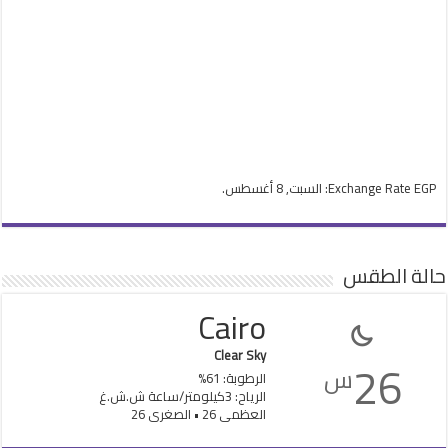
EGP
Exchange Rate
: السبت, 8 أغسطس.
حالة الطقس
Cairo
Clear Sky
26
س
الرطوبة: 61%
الرياح: 3كيلومتر/ساعة ش.ش.غ
العظمى 26 • الصغرى 26