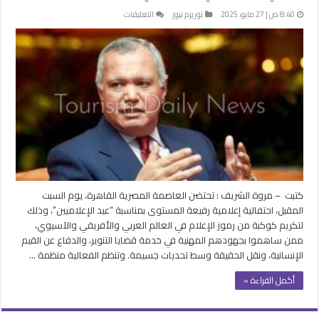
على
8:40 ص | 27 مايو، 2025
توريزم نيوز
التعليقات
القاهرة
تحتفي
بعيد
الإعلاميين
وتكرم
رموز
الإعلام
العربي
والأفريقي
والآسيوي
مغلقة
كتبت – مروة الشريف : تحتضن العاصمة المصرية القاهرة، يوم السبت
المقبل، احتفالية إعلامية رفيعة المستوى بمناسبة “عيد الإعلاميين”، وذلك
لتكريم كوكبة من رموز الإعلام في العالم العربي والأفريقي والآسيوي،
ممن ساهموا بجهودهم المهنية في خدمة قضايا التنوير، والدفاع عن القيم
الإنسانية، ونقل الحقيقة وسط تحديات جسيمة. وتنظم الفعالية منظمة …
أكمل القراءة »