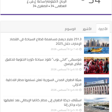
الرياح: 3كيلومتر/ساعة غ.ش.غ
العظمى 34 • الصغرى 34
الأخيرة
الأشهر
الوسوم
251.3 مليار درهم مساهمة قطاع السياحة في اقتصاد
الإمارات خلال 2025
7:45 م | 9 أغسطس، 2026
موسيقى “الكي بوب” تقود سياحة كوريا الجنوبية لتحقيق
فائض قياسي
6:55 م | 9 أغسطس، 2026
هيئة الطيران المدني السورية تعلن تسلمها مطار اللاذقية
الدولي
6:00 م | 9 أغسطس، 2026
استئناف حركة الطيران إلى مطار كاتانيا الإيطالي بعد تعليقها
جراء بركان إتنا
5:35 م | 9 أغسطس، 2026