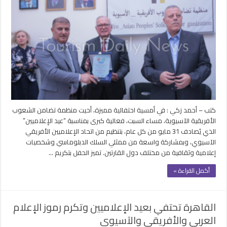
الاعلاميين
الأفروأسيوي
يكرّم
76
إعلامياً
من
20
دولة
بحضور
دبلوماسي
مغلقة
كتب – أحمد زكي : في أمسية احتفالية مميزة، أحيت منظمة تضامن الشعوب
الأفريقية الآسيوية، مساء السبت، فعالية كبرى بمناسبة “عيد الإعلاميين”
الذي يُصادف 31 مايو من كل عام، بتنظيم من اتحاد الإعلاميين الأفريقي
الآسيوي، وبمشاركة واسعة من ممثلي السلك الدبلوماسي وشخصيات
إعلامية وثقافية من مختلف دول القارتين. تميز الحفل بتكريم …
أكمل القراءة »
القاهرة تحتفي بعيد الإعلاميين وتكرم رموز الإعلام
العربي والأفريقي والآسيوي