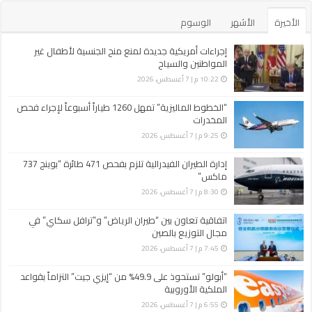
الأخيرة
الأشهر
الوسوم
إجراءات أمريكية جديدة لمنع منح الجنسية لأطفال غير
المواطنين والسياح
10:22 م | 7 أغسطس، 2026
“الخطوط الماليزية” تمهل 1260 طياراً أسبوعاً لإجراء فحص
المخدرات
9:25 م | 7 أغسطس، 2026
إدارة الطيران الفيدرالية تلزم بفحص 471 طائرة “بوينج 737
ماكس”
8:30 م | 7 أغسطس، 2026
اتفاقية تعاون بين “طيران الرياض” و”ترافل سكاي” في
مجال التوزيع بالصين
7:45 م | 7 أغسطس، 2026
“أبولو” تستحوذ على 49.9% من “إيزي جيت” التزاماً بقواعد
الملكية الأوروبية
6:55 م | 7 أغسطس، 2026