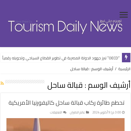
“OECD” تبرز جهود الدولة المصرية في تطوير القطاع السياحي وتحويله رقمياً
الرئيسية
/
أرشيف الوسم : قبالة ساحل
أرشيف الوسم :
قبالة ساحل
تحطم طائرة ركاب قبالة ساحل كاليفورنيا الأمريكية
على
3:00 م | 9 أكتوبر، 2024
عالم الطيران
التعليقات
تحطم
طائرة
ركاب