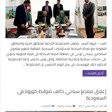
سياحي
نوعي
في
منطقة
المياه
الساخنة
في
الزارة
كتبت – مروة السيد : وقعت المجموعة الأردنية للمناطق الحرة والمناطق
مغلقة
التنموية مع شركة الساخنة للاستثمارات السياحية، اتفاقية لتطوير مشروع
استثماري سياحي نوعي في منطقة المياه الساخنة في الزارة الجنوبية يحتوي
على خدمات سياحية وعلاجية متكاملة. وقال رئيس مجلس إدارة المجموعة
الدكتور خلف الهميسات في بيان اليوم الخميس، إن المجموعة …
أكمل القراءة »
إغلاق منتجع سياحي خالف ضوابط كورونا في
السعودية
على
5:00 م | 28 فبراير، 2021
سياحة عالمية
التعليقات
إغلاق