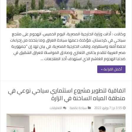
كردستان
وتؤكد
دعمها
سيادة
العراق
وكالات : أدانت وزارة الخارجية المصرية، اليوم الخميس، الهجوم على منتجع
مغلقة
سياحي في كردستان، مؤكدة دعمها سيادة العراق وما يتخذه من إجراءات
لحفظ أمنه واستقراره. وقالت الخارجية المصرية، في بيان لها، إن “جمهورية
مصر العربية تتقدم بخالص التعازي وصادق المواساة للعراق الشقيق في
ضحايا الهجوم الغاشم الذي استهدف أحد المنتجعات …
أكمل القراءة »
اتفاقية لتطوير مشروع استثماري سياحي نوعي في
منطقة المياه الساخنة في الزارة
على
3:55 م | 7 يوليو، 2022
سياحة عالمية
التعليقات
اتفاقية
لتطوير
مشروع
استثماري