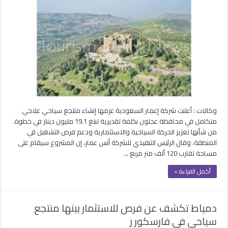
السعودية
تعتزم
إنشاء
منتجع
سياحي
علاجي
متكامل
في
محافظة
عجلون
مغلقة
وكالات : أعلنت شركة إعمار السعودية عزمها إنشاء منتجع سياحي علاجي
متكامل في محافظة عجلون بكلفة تقديرية تبلغ 19.1 مليون دينار في خطوة
من شأنها تعزيز الحركة السياحية والاستثمارية ودعم فرص التشغيل في
المنطقة. وقال الرئيس التنفيذي للشركة أنس عمار، إن المشروع سيقام على
مساحة تقارب 120 ألف متر مربع …
أكمل القراءة »
دمياط تكشف عن فرص للاستثمار بينها منتجع
سياحي في فارسكور ر