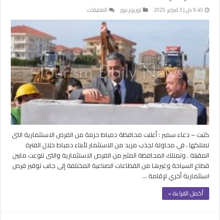
على
9:45 ص | 3 فبراير، 2025
توريزم نيوز
التعليقات
دمياط
تكشف
عن
فرص
للاستثمار
بينها
منتجع
سياحي
في
فارسكور
ر
مغلقة
كتبت – دعاء سمير : أعلنت محافظة دمياط حزمة من الفرص الاستثمارية التى
تمتلكها ، في محاولة لجذب مزيد من الاستثمار لأبناء دمياط خلال الفترة
المقبلة . وتمتلك المحافظة المثير من الفرص الاستثمارية والتى تنوعت مابين
قطاع السياحة وغيرها من القطاعات الصناعية المختلفة إلى جانب توفير فرص
استثمارية أخري لإقامة …
أكمل القراءة »