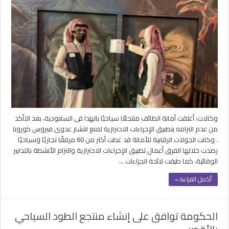
منتجع
سياحي
خالف
ضوابط
كورونا
في
السعودية
مغلقة
وكالات: أغلقت أمانة الطائف منتجعًا سياحيًا بالهدا فى السعودية، بعد التأكد
من عدم التزامه بتطبيق الإجراءات الاحترازية لمنع انتشار عدوى فيروس كورونا
. وكانت الجولات الرقابية للأمانة قد غطت أكثر من 60 مرفقًا تجاريًا وسياحيًا
رصدت خلالها الفرق أعمال تطبيق الإجراءات الاحترازية والتزام الأنشطة بالتدابير
الوقائية، كما طبقت لائحة الجزاءات …
أكمل القراءة »
الحكومة توافق على إنشاء منتجع الطود السياحي