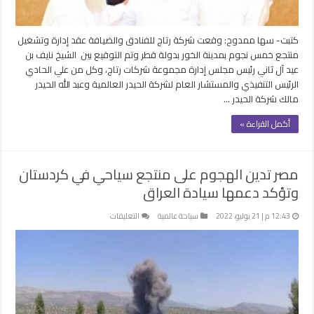
الخور
القطرية
مغلقة
كتبت- سها ممدوح: وقعت شركة رتاج للفنادق والضيافة عقد إدارة وتشغيل
منتجع خمس نجوم بمدينة الخور بدولة قطر وتم التوقيع بين الشيخ نايف بن
عيد آل ثاني رئيس مجلس إدارة مجموعة شركات رتاج، وكل من علي الحادي
الرئيس التنفيذي والمستشار العام لشركة الحيدر العالمية وعبد الله الحيدر
مالك شركة الحيدر …
أكمل القراءة »
مصر تدين الهجوم على منتجع سياحي في كردستان
وتؤكد دعمها سيادة العراق
على
12:43 م | 21 يوليو، 2022
سياحة عالمية
التعليقات
مصر
تدين
الهجوم
على
منتجع
سياحي
في