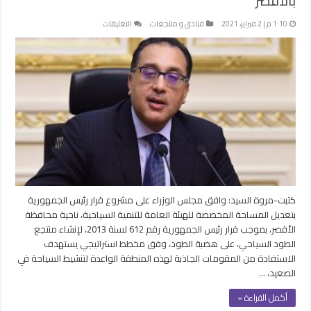
بالأقصر
على
1:10 م | 2 فبراير، 2021
فنادق و منتجعات
التعليقات
الحكومة
توافق
على
إنشاء
منتجع
الطود
السياحي
بالأقصر
مغلقة
كتبت-مروة السيد: وافق مجلس الوزراء على مشروع قرار رئيس الجمهورية
بتعديل المساحة المخصصة للهيئة العامة للتنمية السياحية، ناحية محافظة
الأقصر، بموجب قرار رئيس الجمهورية رقم 612 لسنة 2013، لإنشاء منتجع
الطود السياحي، على هضبة الطود، وفق مخطط استراتيجي يستهدف
الاستفادة من المقومات الجاذبة لهذه المنطقة الواعدة لتنشيط السياحة في
الصعيد، …
أكمل القراءة »