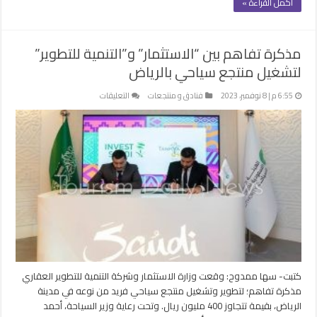
أكمل القراءة »
مذكرة تفاهم بين “الاستثمار” و”التنمية للتطوير”
لتشغيل منتجع سياحي بالرياض
على
6:55 م | 8 نوفمبر، 2023
فنادق و منتجعات
التعليقات
مذكرة
تفاهم
بين
“الاستثمار”
و”التنمية
للتطوير”
لتشغيل
منتجع
سياحي
بالرياض
مغلقة
كتبت- سها ممدوح: وقعت وزارة الاستثمار وشركة التنمية للتطوير العقاري
مذكرة تفاهم؛ لتطوير وتشغيل منتجع سياحي فريد من نوعه في مدينة
الرياض، بقيمة تتجاوز 400 مليون ريال. وتحت رعاية وزير السياحة، أحمد