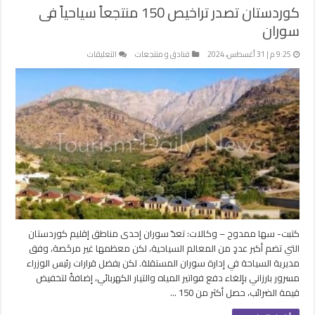
كوردستان تصدر تراخيص 150 منتجعاً سياحياً فى
سوران
على
9:25 م | 31 أغسطس، 2024
فنادق و منتجعات
التعليقات
كوردستان
تصدر
تراخيص
150
منتجعاً
سياحياً
فى
سوران
مغلقة
كتبت- سها ممدوح – وكالات: تعدّ سوران إحدى مناطق إقليم كوردستان
التي تضم أكبر عددٍ من المعالم السياحية، لكن معظمها غير مرخَصة، وفق
مديرية السياحة في إدارة سوران المستقلة. لكن بفضل قرارات رئيس الوزراء
مسرور بارزاني بإلغاء دفع فواتير المياه والتيار الكهربائي، إضافةً لتخفيض
قيمة الضرائب، حصل أكثر من 150 …