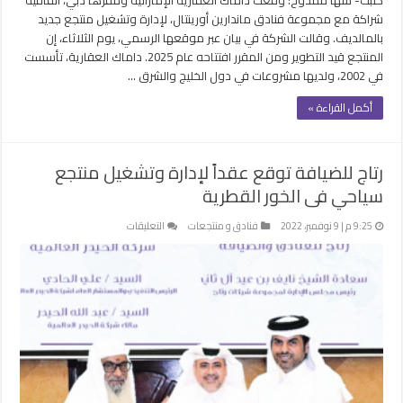
شراكة مع مجموعة فنادق ماندارين أورينتال، لإدارة وتشغيل منتجع جديد
بالمالديف. وقالت الشركة في بيان عبر موقعها الرسمي، يوم الثلاثاء، إن
المنتجع قيد التطوير ومن المقرر افتتاحه عام 2025. داماك العقارية، تأسست
في 2002، ولديها مشروعات في دول الخليج والشرق …
أكمل القراءة »
رتاج للضيافة توقع عقداً لإدارة وتشغيل منتجع
سياحي فى الخور القطرية
على
9:25 م | 9 نوفمبر، 2022
فنادق و منتجعات
التعليقات
رتاج
للضيافة
توقع
عقداً
لإدارة
وتشغيل
منتجع
سياحي
فى