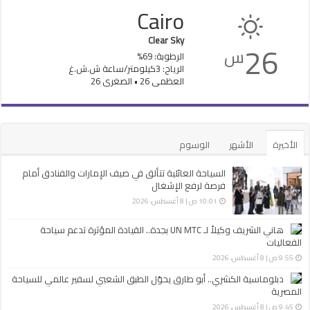
Cairo
Clear Sky
26
س
الرطوبة: 69%
الرياح: 3كيلومتر/ساعة ش.ش.غ
العظمى 26 • الصغرى 26
الأخيرة
الأشهر
الوسوم
السياحة العائلية تتألق في صيف الإمارات والفنادق أمام
فرصة لرفع الإشغال
10:01 ص | 8 أغسطس، 2026
هاني الشريف وكيلاً لـ UN MTC بجدة.. القيادة المؤثرة تدعم سياحة
الفعاليات
9:55 ص | 8 أغسطس، 2026
دبلوماسية الكشري.. أبو طارق يحوّل الطبق الشعبي لسفير عالمي للسياحة
المصرية
9:45 ص | 8 أغسطس، 2026