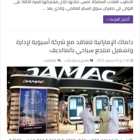
الخطيب، افتتحت المملكة، أمس، جناحها خلال مشاركتها للمرة الثالثة على
التوالي في معرض سوق السفر العالمي، والذي يعد …
أكمل القراءة »
داماك الإماراتية تتعاقد مع شركة آسيوية لإدارة
وتشغيل منتجع سياحي بالمالديف
على
7:45 م | 6 ديسمبر، 2022
فنادق و منتجعات
التعليقات
داماك
الإماراتية
تتعاقد
مع
شركة
آسيوية
لإدارة
وتشغيل
منتجع
سياحي
بالمالديف
مغلقة
كتبت- سها ممدوح: وقعت داماك العقارية الإماراتية ومقرها دبي، اتفاقية