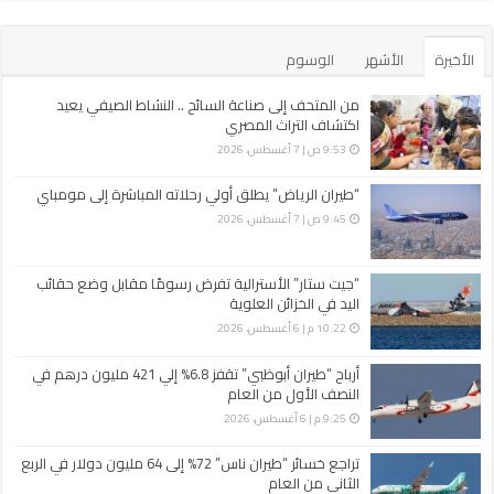
الأخيرة
الأشهر
الوسوم
من المتحف إلى صناعة السائح .. النشاط الصيفي يعيد
اكتشاف التراث المصري
9:53 ص | 7 أغسطس، 2026
“طيران الرياض” يطلق أولي رحلاته المباشرة إلى مومباي
9:45 ص | 7 أغسطس، 2026
“جيت ستار” الأسترالية تفرض رسومًا مقابل وضع حقائب
اليد في الخزائن العلوية
10:22 م | 6 أغسطس، 2026
أرباح “طيران أبوظبي” تقفز 6.8% إلي 421 مليون درهم في
النصف الأول من العام
9:25 م | 6 أغسطس، 2026
تراجع خسائر “طيران ناس” 72% إلى 64 مليون دولار في الربع
الثاني من العام