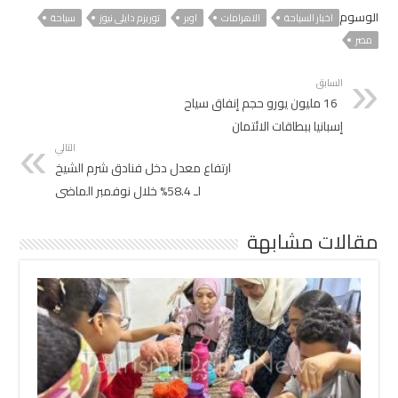
الوسوم
اخبار السياحة
الاهرامات
اوبر
توريزم دايلى نيوز
سياحة
مصر
السابق
16 مليون يورو حجم إنفاق سياح
إسبانيا ببطاقات الائتمان
التالي
ارتفاع معدل دخل فنادق شرم الشيخ
لـ 58.4% خلال نوفمبر الماضى
مقالات مشابهة