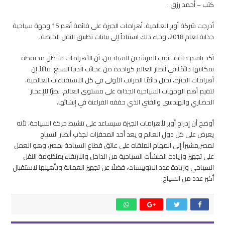
كتب – أحمد رزق :
الأهرامات
ضمن أهم
أدرجت شركة أوبر العالمية، أهرامات الجيزة على قائمة أهم 15 وجهة سياحية
15
جذابة لعام 2018، وجاء ذلك استناداً إلى بيانات تطبيق النقل الخاصة.
وجهة
سياحية
أكد باسم حلقة، نقيب المرشدين السياحيين، أن الأهرامات ستظل محتفظة
لعام
بمكانتها دائمًا في أنظار العالم كواحدة من عجائب الدنيا السبع قائلاً إن
2018
أهرامات الجيزة، تحتل دائمًا المراتب الأولى في كل الاستفتاءات العالمية،
مغلقة
لتقيم أهم الوجهات السياحية الجذابة على مستوى العالم، نظرًا للإعجاز
الحضاري والهندسي والفني الذي حققه الفراعنة في إنشائها.
أوضح أن إدراج أوبر لأهرامات الجيزة سيساعد على تنشيط حركة السياحة، لأنه
يعرض على كل دول العالم و يعد أحد المحفزات لجذب أنظار السياح
لمصر,مشيراً إلى المهام الملقاه على عاتق قطاع السياحة بمصر، وهو العمل
على تجهيز وزيادة المنشأت السياحية من الداخل والارتقاء بمنظومة النقل
السياحي وزيادة عدد الاتوبيسات، فضلًا عن تجهيز العمالة وتأهيلها لاستقبال
أكبر عدد من السياح.