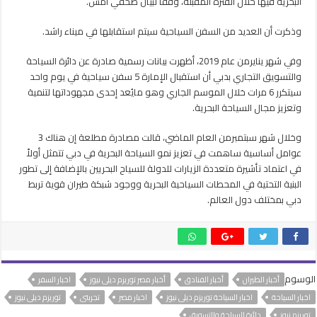
البحرية فيها خلال الفترة المُقبلة، وفقا لبيان صحفي أمس.
مغلقة
وذكرت أن العديد من السفن السياحية سيتم استقابلها في ميناء راشد.
وفي شهر ينايرمن عام 2019، أظهرت بيانات رسمية صادرة عن دائرة السياحة
والتسويق التجاري بدبي أن استقبال الإمارة 5 سفن سياحية في يوم واحد
سيتكرر 6 مرات خلال الموسم الجاري وهو مايُعد إحدى مجهوداتها لتنمية
وتعزيز مجال السياحة البحرية.
وخلال شهر سبتمبرمن العام الماضي، قالت مصادرة مطلعة إن هناك 3
عوامل أساسية ساهمت في تعزيز نمو السياحة البحرية في دبي تتمثل أولاً
في اعتماد تأشيرة متعددة الزيارات للدولة للسياح البحريين بالإضافة إلى تطور
البنية التحتية في المحطات السياحية البحرية ووجود شبكة طيران قوية تربط
دبي بمختلف دول العالم.
الوسوم
أخبار الطيران
أخبار الفنادق
أخبار مصر توريزم ديلى نيوز
اخبار السفر
اخبار السياحة
اخبار السياحة توريزم ديلى نيوز
اخبار مصر
تجربتى
توريزم ديلى نيوز
توريزم نيوز
دائرة السياحة والتسويق