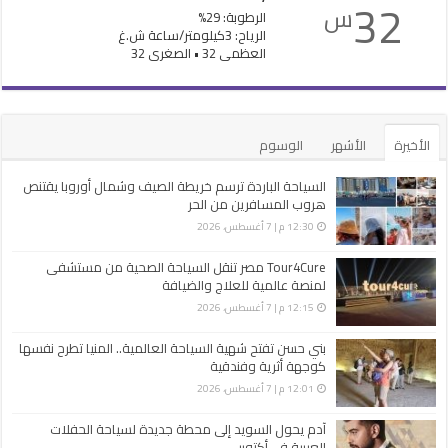
32
س
الرطوبة: 29%
الرياح: 3كيلومتر/ساعة ش.غ
العظمى 32 • الصغرى 32
الأخيرة
الأشهر
الوسوم
السياحة الباردة ترسم خريطة الصيف وشمال أوروبا يقتنص
هروب المسافرين من الحر
12:30 م | 7 أغسطس، 2026
Tour4Cure مصر تنقل السياحة الصحية من مستشفى
لمنصة عالمية للعلاج والضيافة
12:15 م | 7 أغسطس، 2026
بني حسن تفتح شهية السياحة العالمية.. المنيا تطرح نفسها
كوجهة أثرية وفندقية
12:01 م | 7 أغسطس، 2026
آدم يحول السويد إلى محطة جديدة لسياحة الحفلات
العربية في أكتوبر