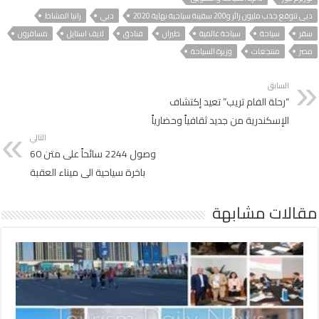
دبى تتوقع جذب مليون زائر و200 سفينة سياحية نهاية 2020
دبي
رانيا المشاط
سفر
سياحة
سياحة عالمية
طيران
فنادق
لايف استايل
مسافرون
مصر
منتجعات
وزيرة السياحة
السابق
“رحلة الفام تريب” تعيد إكتشاف
الإسكندرية من جديد ثقافياً وحضارياً
التالي
وصول 2244 سائحاً على متن 60
باخرة سياحية الى ميناء العقبة
مقالات مشابهة