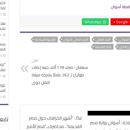
احتج
تفاع
1:02 م |
WhatsApp
Google +
بعد 
تشعل
1:26 م |
السياحي
السد العالي
السد العالي بأسوان
الوجهة السياحية
رسمي
رع النخيل
مصر القديمة
المقدرة ب
6:56 م |
التالي
“ترا
سعفان : صرف 178 ألف جنيه إعانات
مقابل 781 مل
طوارئ لـ 262 عاملاً بشركة صيانة
2:17 م |
للنقل جوى
الس
1:03 م |
غدًا.. “أشهر الخرافات حول مصر
تابع
ياحة : أسوان بوابة مصر
القديمة”.. محاضرة بـ”قصر الأمير