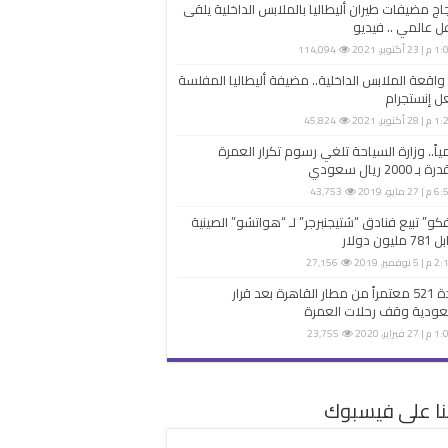
اج مضيفات طيران أليطاليا بالملابس الداخلية يلقى
ل عالمي .. فيديو
 23 أكتوبر، 2021
114,094
واقعة الملابس الداخلية.. مضيفة أليطاليا المفلسة
 إنستجرام
 28 أكتوبر، 2021
45,824
اً.. وزارة السياحة تلغي رسوم تكرار العمرة
ـ 2000 ريال سعودي
 27 مايو، 2019
43,753
فكو” تبيع فنادق “شتيجنبرجر” لـ “هواتشو” الصينية
يون دولار
 5 نوفمبر، 2019
27,156
عودة 521 معتمراً من مطار القاهرة بعد قرار
عودية وقف رحلات العمرة
 27 فبراير، 2020
23,755
نا على فيسبوك