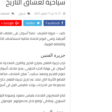
سياحية لعشاق التاريخ
12:31 م | 17 فبراير، 2021
تجربتي
التعليقات
Google +
Twitter
Facebook
كتبت – مروة الشريف : تمتدّ
أسوان
على ضفاف النيل
أفريقيا، وهي اليوم قاعدة مثالية لاستكشاف الآث
والثقافة النوبية.
جزيرة الفنتين
تزخر جزيرة الفنتين بمزارع النخيل والقرى المنحدرة
أسوان. في نهاية الجزء الجنوبي، يبدو متحف أسوا
خنوم القديم ومعبد ساتيت. ّ مبنى المتحف، مكانه 
القطع الأثرية التي تمتد عبر تاريخ جزيرة الفنتين 
مجموعة من الدرجات، يوجد مقياس النيل في أسوا
قام المصريون القدماء بقياس صعود وهبوط النيل به
السنوي، وبالتالي توقع نجاح محصولهم للوصول إلى إ