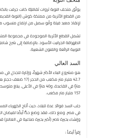
متحف النوبة
يوثّق متحف النوبة ثروات ثقافيّة كانت جرفت بالك
من القطع الأثرية من مملكة كوش (النوبة القديمة
لإنقاذ معبد فيلة وأبو سمبل من ارتفاع منسوب مي
تشمل القطع الأثرية الموجودة في مجموعة المتحف 
الطهراقة الجرانيت الأسود. بالإضافة إلى شرح شامل
النوبية الرائعة والفنون الشعبية.
السد العالي
157 مليار متر مكعب.
جلب السد فوائد عدة للبلاد، حيث أتاح الكهرباء الم
في مصر. ومع ذلك، فقد وضع حدًّا أيضًا لفيضان ا
وإنشاء بحيرة ناصر (أكبر بحيرة صناعية في العالم) 
إقرأ أيضاً :