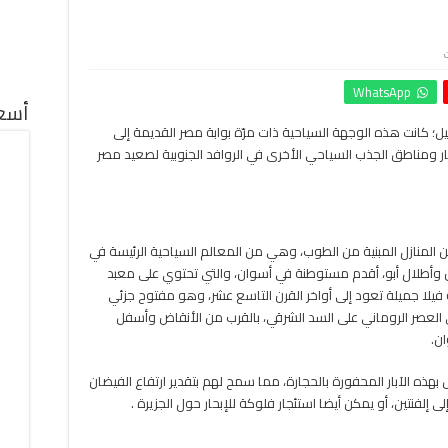
على
أسوان
WhatsApp
قاعدة
أسعا
مثالية
؛ كانت هذه الوجهة السياحية ذات مرّة بوابة مصر القديمة إلى
بوابة
ار ومناطق الجذب السياحي الأخرى في الروافد الجنوبية لصعيد مصر
مصر
القديمة
لأفريقيا
..
وجهة
 من المنازل المبنية من الطوب، وهي من المعالم السياحية الرئيسة في
سياحية
ن وأطلال أبو، أقدم مستوطنة في أسوان، والتي تحتوي على معبد
لعشاق
التاريخ
فيلا جميلة تعود إلى أواخر القرن التاسع عشر، وهو مفتوح جزئي
مغلقة
حتى العصر الروماني على السد الشرقي، بالقرب من الأنقاض وأسفل
ن.
ذه الآبار المحفورة بالحجارة، مما سمح لهم بتقدير ارتفاع الفيضان
لفنتين، أو يمكن أيضا استئجار فلوكة للإبحار حول الجزيرة .