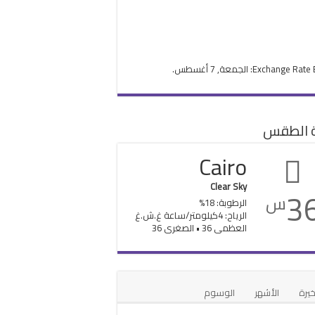
Exchange Rate
: الجمعة, 7 أغسطس.
ة الطقس
Cairo
Clear Sky
3
س
الرطوبة: 18%
الرياح: 4كيلومتر/ساعة غ.ش.غ
العظمى 36 • الصغرى 36
خيرة
الأشهر
الوسوم