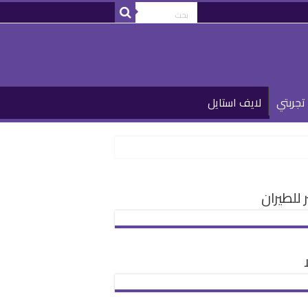
تجربتي
لايف استايل
للطيران