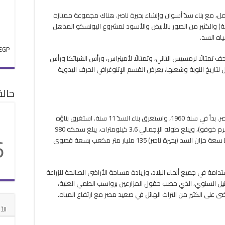
امل، مع بناء سدّ أسوان وإنشاء بحيرة ناصر. هناك مجموعة ممتازة
) والكثير من الصور بالأبيض والأسود لمشروع اليونسكو المذهل
اه السد.
EGP
تمثالًا لرمسيس الثاني، وتمثالًا لأمينراس، ورأس الشباتكا ورأس
 لتاريخ النوبة وشعبها، يعرض القسم الإثنوغرافي الحرف اليدوية
حال
هو مشروع البناء الأكثر شهرةً، وإثارة للجدل في مصر. بدأ في سنة 1960، واستغرق بناء السدّ 11 سنة. استغرق بناؤه
42.7 مليار متر مكعب من الحجر (17 ضعف حجم هرم خوفو)، ويبلغ طوله الإجمالي 3.6 كيلومترات. يبلغ سمكه 980
6
مترًا في القاعدة، و40 مترًا في الأعلى. يبلغ متوسط سعة خزان السد (بحيرة ناصر) 135 مليار متر مكعب بسعة قصوى
ستدامة في جميع أنحاء البلاد، وزيادة مساحة الأراضي الصالحة للزراعة
لنيل السنوي، الذي خصب حقول المزارعين برواسب الطمي الغنية،
قضى على الكثير من التراث الهائل في صعيد مصر مع ارتفاع المياه.
الأ