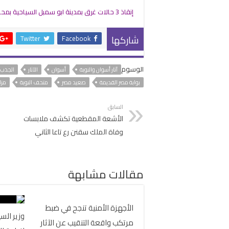
إنقاذ 3 حالات غرق بمدينة ابو سمبل السياحية بمحافظة أسوان
شاركها
Twitter
Facebook
الوسوم
آثار أسوان والنوبة
أسوان
الآثار
الجذب 
بوابة مصر القديمة
صعيد مصر
متحف النوبة
مزا
السابق
الأشعة المقطعية تكشف ملابسات
وفاة الملك سقنن رع تاعا الثاني
مقالات مشابهة
الأجهزة الأمنية تنجح في ضبط
وزير الس
مرتكب واقعة التنقيب عن الآثار