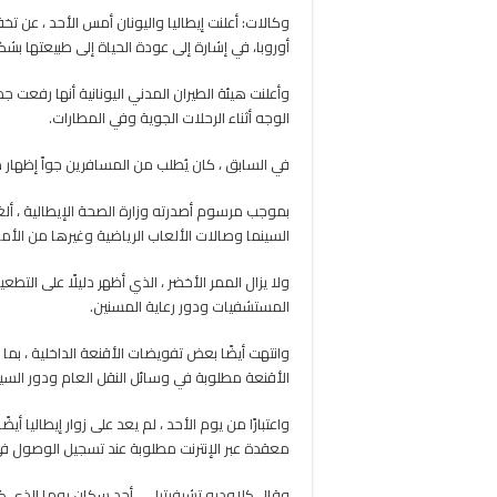
وكالات: أعلنت إيطاليا واليونان أمس الأحد ، عن
أوروبا، في إشارة إلى عودة الحياة إلى طبيعتها بشكل
الوجه أثناء الرحلات الجوية وفي المطارات.
في السابق ، كان يُطلب من المسافرين جواً إظهار د
بموجب مرسوم أصدرته وزارة الصحة الإيطالية ، ألغ
السينما وصالات الألعاب الرياضية وغيرها من الأم
ولا يزال الممر الأخضر ، الذي أظهر دليلًا على التطعي
المستشفيات ودور رعاية المسنين.
وانتهت أيضًا بعض تفويضات الأقنعة الداخلية ، بم
الأقنعة مطلوبة في وسائل النقل العام ودور السين
واعتبارًا من يوم الأحد ، لم يعد على زوار إيطاليا
معقدة عبر الإنترنت مطلوبة عند تسجيل الوصول في
وقال كلاوديو تشيفيتيلي ، أحد سكان روما الذي كا