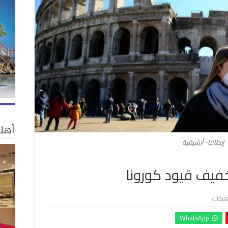
أهلا
إيطاليا- أرشيفية
تخفيف قيود كورونا
على
عليقات
إيطاليا
WhatsApp
واليونان