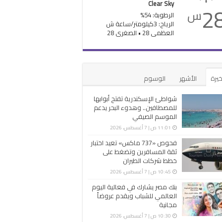
Clear Sky
2
س
الرطوبة: 54%
الرياح: 3كيلومتر/ساعة ش
العظمى 28 • الصغرى 28
خيرة
الأشهر
الوسوم
شواطئ الإسكندرية تفتح أبوابها
للمصطافين.. وهدوء البحر يدعم
الموسم الصيفي
11:01 ص | 7 أغسطس، 2026
فحوص «737 ماكس» تعيد اختبار
ثقة المسافرين وتضغط على
خطط شركات الطيران
10:45 ص | 7 أغسطس، 2026
بنك مصر يشارك في فعالية اليوم
العالمي للشباب ويقدم عروضاً
مجانية
10:30 ص | 7 أغسطس، 2026