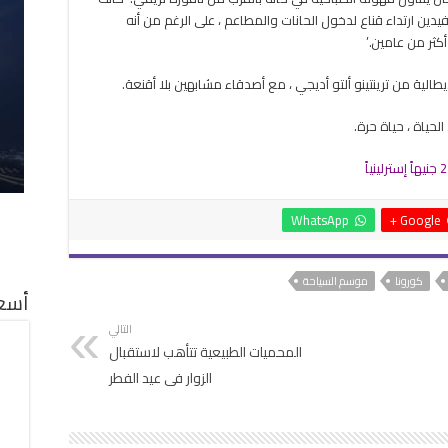
يدين ارتداء قناع لدخول الحانات والمطاعم ، على الرغم من أنه
أكثر من عامين.’
يطالية من ترينتينو ألتو أديجي ، مع أصدقاء مشابهين بلا أقنعة.
الحياة ، حياة حرة.
WhatsApp
Google +
كورونا
موسم السياحة
أسعا
التالي
المحميات الطبيعية تتأهب لاستقبال
الزوار فى عيد الفطر