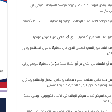
تعلنان
 تخفيف بعض قيود كورونا، قبل ذروة موسم السياحة الصيفي في
تخفيف
 متزايد.
قيود
كورونا
مغلقة
وأعلنت هيئة الطيران المدني اليونانية أنها رفعت جميع قواعد COVID-19 للرحلات الدولية والمحلية باستثناء ارتداء أقنعة
ليل على التطعيم أو اختبار سلبي أو تعافي من المرض مؤخرًا.
ت البلاد جواز المرور الصحي الذي كان مطلوبًا لدخول المطاعم ودور
اكن.
م أو الشفاء من الفيروس أو اختبارًا سلبيًا مؤخرًا ، مطلوبًا للوصول إلى
ا في ذلك داخل محلات السوبر ماركت وأماكن العمل والمتاجر ولا تزال
ما وجميع مرافق الرعاية الصحية ورعاية المسنين.
 أيضًا ملء نموذج تحديد موقع الركاب في الاتحاد الأوروبي ، وهي محنة
 المطار.
ن يتناول قهوته الصباحية في حانة بالقرب من نافورة تريفي: ‘كانت