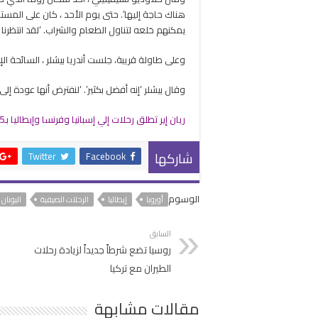
هناك حاجة إليها’. حتى يوم الأحد ، كان على المستف
يمكنهم خلعه لتناول الطعام والشراب. ‘لقد انتظرنا 
وعلى طاولة قريبة، جلست أندريا بيشلر ، السائحة الإ
وقال بيشلر ‘إنه أفضل بكثير’. ‘لنفترض أنها عودة إلى 
ريان إير تطلق رحلات إلي إسبانيا وفرنسا وإيطاليا بـ25 جنيهاً إسترلينياً
شاركها
Twitter
Facebook
الوسوم
أوروبا
إيطاليا
الرحلات الصيفية
اليونان
السابق
روسيا تضع شرطاً جديداً لزيادة رحلات
الطيران مع تركيا
مقالات مشابهة