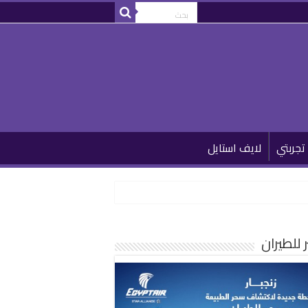
تجربتي
لايف استايل
للطيران