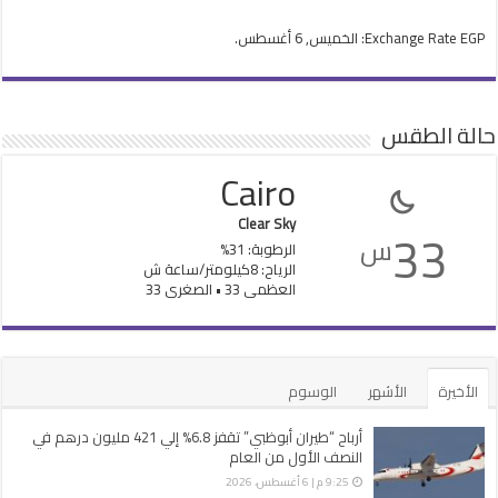
EGP
Exchange Rate
: الخميس, 6 أغسطس.
حالة الطقس
Cairo
Clear Sky
33
س
الرطوبة: 31%
الرياح: 8كيلومتر/ساعة ش
العظمى 33 • الصغرى 33
الأخيرة
الأشهر
الوسوم
أرباح “طيران أبوظبي” تقفز 6.8% إلي 421 مليون درهم في
النصف الأول من العام
9:25 م | 6 أغسطس، 2026