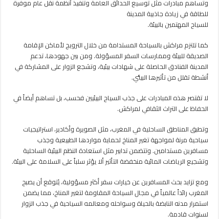
وتساهم مبادرات مثل توسيع الحدائق العامة وتنفيذ أنظمة نقل عام موفرة
للطاقة في زيادة جاذبية المدينة
للسياح المهتمين بالبيئة.
كما تلتزم مراكش بالسياحة المستدامة من خلال الترويج لأماكن الإقامة
الصديقة للبيئة وممارسات السفر المسؤولة. ومن بين جهودها، تدعم
المدينة الفنادق الحاصلة على شهادات بيئية، وتشجع الزوار على المشاركة في
أنشطة تقلل من تأثيرها البيئي.
لا تقتصر هذه المبادرات على جذب السياح البيئيين فحسب، بل تساهم أيضاً في
الحفاظ على التراث الثقافي لمراكش.
وتطبق المناطق الساحلية في المغرب، مثل الصويرة وأكادير، استراتيجيات
سياحية مرنة لمواجهة تغير المناخ لحماية مواردها الطبيعية وجذب
مسافرين مستدامين. وتتضمن تدابير مثل استعادة النظم البيئية الساحلية
وتشجيع الرياضات المائية منخفضة التأثير ألا يؤثر سلباً على السلامة على البيئة.
ومع تزايد بحث المسافرين عن خيارات سفر أكثر مسؤولية، يُتوقع أن يصبح
المغرب رائداً عالمياً في مجال السياحة المقاومة لتغير المناخ، مما يضمن
استمرار مدنه النابضة بالحياة وسواحله ومعالمه السياحية في جذب الزوار
لسنوات قادمة.