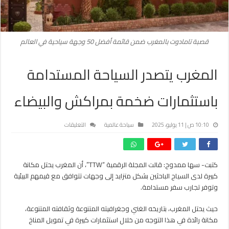
قصبة تامادوت بالمغرب ضمن قائمة أفضل 50 وجهة سياحية في العالم
المغرب يتصدر السياحة المستدامة
باستثمارات ضخمة بمراكش والبيضاء
على
10:10 ص | 11 يوليو، 2025
سياحة عالمية
التعليقات
المغرب
يتصدر
السياحة
كتبت- سها ممدوح: قالت المجلة الرقمية “TTW”، أن المغرب يحتل مكانة
المستدامة
كبيرة لدى السياح الباحثين بشكل متزايد إلى وجهات تتوافق مع قيمهم البيئية
باستثمارات
ضخمة
وتوفر تجارب سفر مستدامة.
بمراكش
والبيضاء
حيث يحتل المغرب، بتاريخه الغني وجغرافيته المتنوعة وثقافته المتنوعة،
مغلقة
مكانة رائدة في هذا التوجه من خلال استثمارات كبيرة في تمويل المناخ