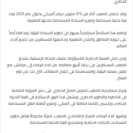
الحضري.
وقد خصص المغرب أكثر من 570 مليون دولار أمريكي بحلول عام 2025 لبناء
بنية تحتية مستدامة وتعزيز السياحة المستدامة لمدنها المغربية.
وتعتبر هذا استثماراً استراتيجياً يسهم في تطوير السياحة البيئية، ويحافظ أيضاً
على حيوية المناطق والمدن المغربية وجاذبيتها للمسافرين من جميع أنحاء
العالم.
ومن خلال التنمية الحضرية المسؤولة، تضيف المجلة الإسبانية، يشجع
المغرب المسافرين على زيارة أشهر معالمه، من الدار البيضاء إلى مراكش، مع
تقليل بصمته البيئية، والمساهمة في خفض الانبعاثات التي تحد من تغير
المناخ.
وتركز استراتيجية المغرب لتمويل المناخ الحضري على دمج المرونة المناخية
في التخطيط والتطوير الحضري، ويشمل هذا النهج الاستثمار في البنية التحتية
الخضراء، وتحسين كفاءة الطاقة في المباني، وتعزيز أنظمة النقل المستدامة.
وتشهد الدار البيضاء، المركز الاقتصادي للمغرب، تحولاً ملحوظاً بفضل تطوير
المساحات الخضراء الحضرية ومشاريع البنية التحتية المستدامة.