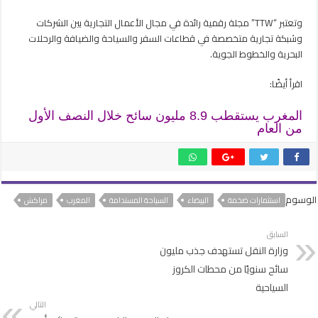
وتعتبر “TTW” مجلة رقمية رائدة في مجال الأعمال التجارية بين الشركات
وشبكة تجارية متخصصة في قطاعات السفر والسياحة والضيافة والرحلات
البحرية والخطوط الجوية.
اقرأ أيضًا:
المغرب يستقطب 8.9 مليون سائح خلال النصف الأول
من العام
الوسوم
استثمارات ضخمة
البيضاء
السياحة المستدامة
المغرب
مراكش
السابق
وزارة النقل تستهدف جذب مليون
سائح سنويًا من محطات الكروز
السياحية
التالي