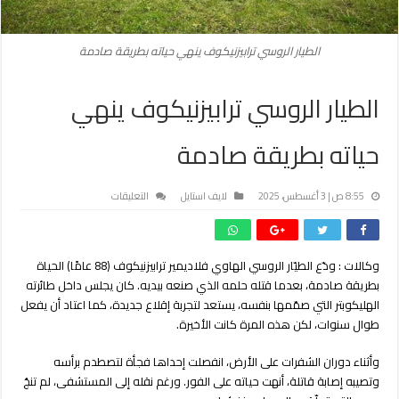
الطيار الروسي ترابيزنيكوف ينهي حياته بطريقة صادمة
الطيار الروسي ترابيزنيكوف ينهي
حياته بطريقة صادمة
على
8:55 ص | 3 أغسطس، 2025
لايف استايل
التعليقات
الطيار
الروسي
ترابيزنيكوف
وكالات : ودّع الطيّار الروسي الهاوي فلاديمير ترابيزنيكوف (88 عامًا) الحياة
ينهي
بطريقة صادمة، بعدما قتله حلمه الذي صنعه بيديه. كان يجلس داخل طائرته
حياته
بطريقة
الهليكوبتر التي صمّمها بنفسه، يستعد لتجربة إقلاع جديدة، كما اعتاد أن يفعل
صادمة
طوال سنوات، لكن هذه المرة كانت الأخيرة.
مغلقة
وأثناء دوران الشفرات على الأرض، انفصلت إحداها فجأة لتصطدم برأسه
وتصيبه إصابة قاتلة، أنهت حياته على الفور. ورغم نقله إلى المستشفى، لم تنجُ