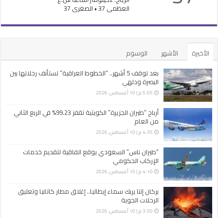
العظمى 37 • الصغرى 37
الأخيرة
الأشهر
الوسوم
بعد توقف 5 أشهر.. “الخطوط العراقية” تستأنف رحلاتها بين
البصرة ودلهي
5:05 م | 10 أغسطس، 2026
أرباح “طيران الجزيرة” الكويتية تقفز 99.23% في الربع الثاني
من العام
4:35 م | 10 أغسطس، 2026
“طيران ناس” السعودي يوقع اتفاقية لتقديم خدمات
الإركاب الحكومي
4:10 م | 10 أغسطس، 2026
بركان إتنا يربك سماء إيطاليا.. إغلاق مطار كاتانيا وتعليق
الرحلات الجوية
3:50 م | 10 أغسطس، 2026