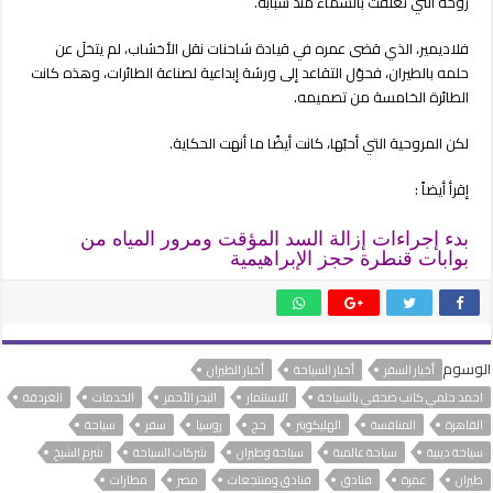
روحه التي تعلّقت بالسماء منذ شبابه.
فلاديمير، الذي قضى عمره في قيادة شاحنات نقل الأخشاب، لم يتخلَ عن
حلمه بالطيران، فحوّل التقاعد إلى ورشة إبداعية لصناعة الطائرات، وهذه كانت
الطائرة الخامسة من تصميمه.
لكن المروحية التي أحبّها، كانت أيضًا ما أنهت الحكاية.
إقرأ أيضاً :
بدء إجراءات إزالة السد المؤقت ومرور المياه من
بوابات قنطرة حجز الإبراهيمية
الوسوم
أخبار السفر
أخبار السياحة
أخبار الطيران
احمد حلمي كاتب صحفي بالسياحة
الاستثمار
البحر الأحمر
الخدمات
الغردقة
القاهرة
المنافسة
الهليكوبتر
حج
روسيا
سفر
سياحة
سياحة دينية
سياحة عالمية
سياحة وطيران
شركات السياحة
شرم الشيخ
طيران
عمرة
فنادق
فنادق ومنتجعات
مصر
مطارات