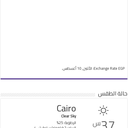
EGP
Exchange Rate
: الأثنين, 10 أغسطس.
حالة الطقس
Cairo
Clear Sky
37
س
الرطوبة: 25%
الرياح: 2كيلومتر/ساعة ش.غ