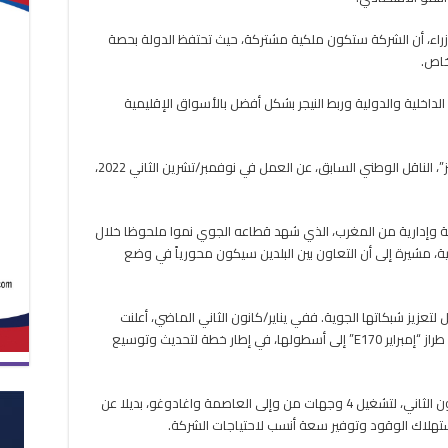
طيران
وطنية
راء، أن الشركة ستكون ملكية مشتركة، حيث تحتفظ الدولة بحصة
جديدة
خاص.
مغلقة
الداخلية والدولية وربط النيجر بشكل أفضل بالأسواق الإقليمية
ويأتي إطلاق الشركة بعد توقف شركة “نيجر إيرلاينز”، الناقل الوطني السابق، عن العمل في نوفمبر/تشرين الثاني 2022،
ية وإدارية من المغرب، الذي شهد قطاعه الجوي نموا ملحوظا خلال
ية، مشيرة إلى أن التعاون بين البلدين سيكون محورياً في وضع
زيز شبكاتها الجوية. ففي يناير/كانون الثاني الماضي، أعلنت
شركة “إير بوركينا” عن انضمام طائرتين جديدتين من طراز “إمبراير E170” إلى أسطولها، في إطار خطة لتحديث وتوسيع
وقد دخلت أولى الطائرتين الخدمة في 18 يناير/ كانون الثاني، لتشغيل 4 وجهات من وإلى العاصمة واغادوغو، بديلا عن