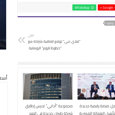
WhatsApp
Google +
وطنية
التالي
“فلاي دبي” توقع اتفاقية شراكة مع
“خطوط تاروم” الرومانية
أسعا
مل: منصة رقمية جديدة
مجموعة “أداني” تدرس إطلاق
أهيل العمالة المصرية
شركة طيران جديدة في الهند