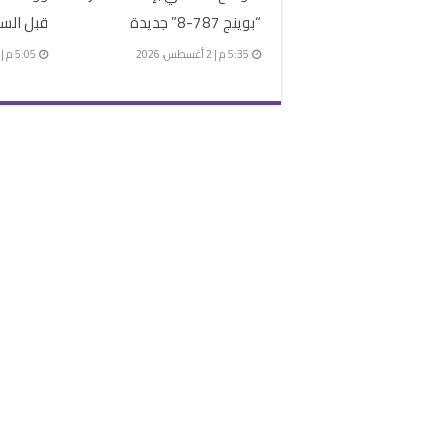
“بوينج 787-8” جديدة
قبل الس
5:35 م | 2 أغسطس، 2026
5:05 م | 2 أغسطس، 2026