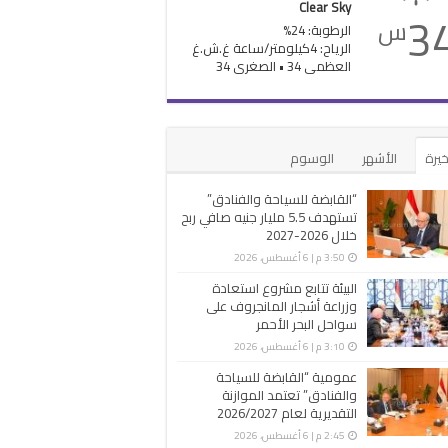
Clear Sky
3
س
الرطوبة: 24%
الرياح: 4كيلومتر/ساعة غ.ش.غ
العظمى 34 • الصغرى 34
خيرة
الأشهر
الوسوم
“القابضة للسياحة والفنادق”
تستهدف 5.5 مليار جنيه صافي ربح
خلال 2026-2027
3:50 م | 6 أغسطس، 2026
البيئة تتابع مشروع استعادة
وزراعة أشجار المانجروف على
سواحل البحر الأحمر
3:10 م | 6 أغسطس، 2026
عمومية “القابضة للسياحة
والفنادق” تعتمد الموازنة
التقديرية لعام 2026/2027
2:45 م | 6 أغسطس، 2026