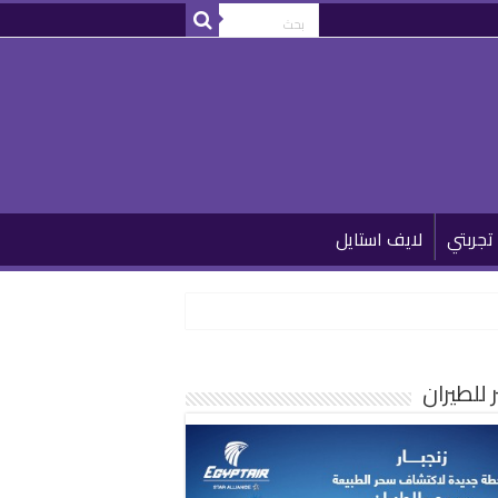
تجربتي
لايف استايل
للطيران