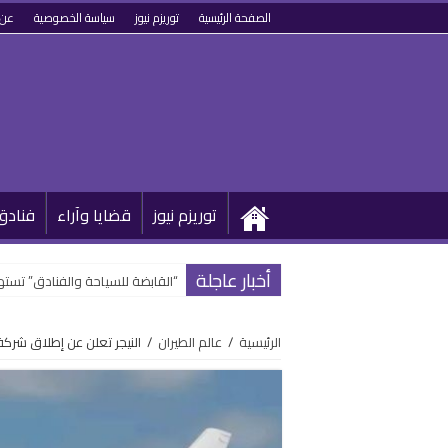
الصفحة الرئيسية
توريزم نيوز
سياسة الخصوصية
عن 
توريزم نيوز
قضايا وآراء
فنادق
أخبار عاجلة
“القابضة للسياحة والفنادق” تستهدف 5.5 مليار جنيه صافي ربح خلال 
الرئيسية
/
عالم الطيران
/
النيجر تعلن عن إطلاق شركة