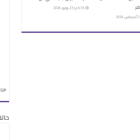
فر
6:55 م | 23 يوليو، 2026
EGP
حال