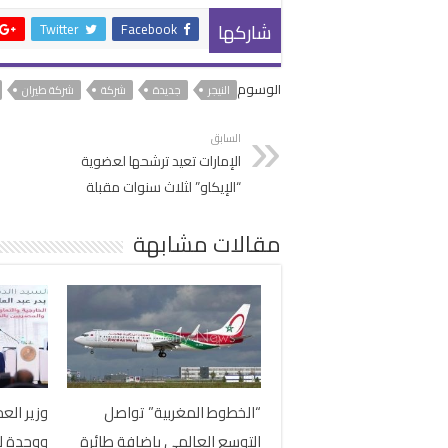
شاركها
Twitter
Facebook
الوسوم
النيجر
جديدة
شركة
شركة طيران
السابق
الإمارات تعيد ترشحها لعضوية
“الإيكاو” لثلاث سنوات مقبلة
مقالات مشابهة
“الخطوط المغربية” تواصل
وزير الع
التوسع العالمي بإضافة طائرة
ووحدة لت