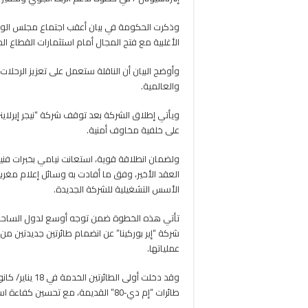
وذكرت الحكومة في بيان أعقب اجتماع مجلس الوز
الأغلبية مع فتح المجال أمام استثمارات القطاع ال
وأوضح البيان أن الناقلة ستعمل على تعزيز الرحلات 
والعالمية.
على خلفية مخاوف أمنية.
ولضمان انطلاقة قوية، استعانت نيامي بخبرات فن
العقد الأخير، وفق ما أفادت به وسائل إعلام مغرب
الأسس التشغيلية للشركة الجديدة.
تأتي هذه الخطوة ضمن توجه أوسع لدول الساحل لتع
عملياتها.
طائرات “إم دي‑80” القديمة، مع تحسين كفاءة استهلاك الوقود وتوفير سعة أنسب لاحتياجات الشركة.