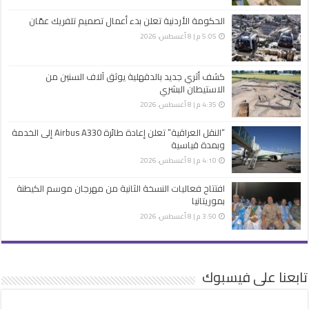
الحكومة الأردنية تعلن بدء أعمال تصميم تلفريك عمّان
5:05 م | 8 أغسطس، 2026
كشف أثري جديد بالدقهلية يوثق آلاف السنين من
الاستيطان البشري
4:35 م | 8 أغسطس، 2026
“النقل العراقية” تعلن إعادة طائرة Airbus A330 إلى الخدمة
وبمدة قياسية
4:10 م | 8 أغسطس، 2026
افتتاح فعاليات النسخة الثانية من مهرجان موسم الكيطنة
بموريتانيا
3:50 م | 8 أغسطس، 2026
تابعنا على فيسبوك