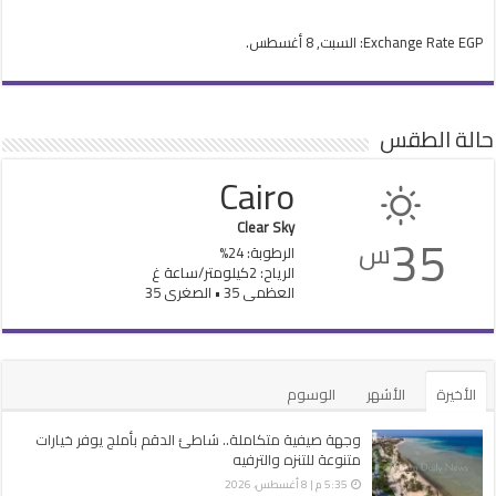
EGP
Exchange Rate
: السبت, 8 أغسطس.
حالة الطقس
Cairo
Clear Sky
35
س
الرطوبة: 24%
الرياح: 2كيلومتر/ساعة غ
العظمى 35 • الصغرى 35
الأخيرة
الأشهر
الوسوم
وجهة صيفية متكاملة.. شاطئ الدقم بأملج يوفر خيارات
متنوعة للتنزه والترفيه
5:35 م | 8 أغسطس، 2026