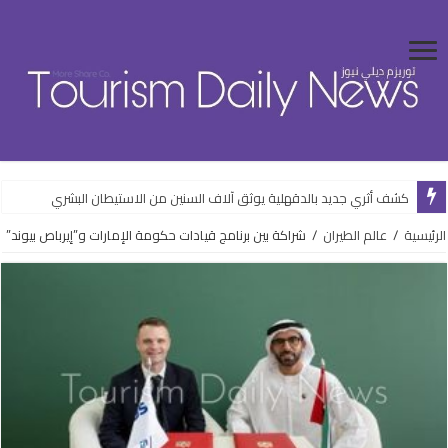
كشف أثري جديد بالدقهلية يوثق آلاف السنين من الاستيطان البشري
الرئيسية
/
عالم الطيران
/
شراكة بين برنامج قيادات حكومة الإمارات و”إيرباص بيوند”