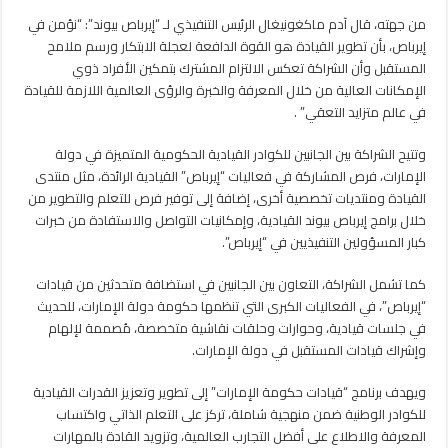
من جهته، قال آدم ماكغونيغال الرئيس التنفيذي لـ “إيرباص بيوند”: “نؤمن في
إيرباص، بأن تطوير القيادة هو القوة الدافعة لعجلة الابتكار ورسم ملامح
المستقبل وأن الشراكة تعكس الالتزام المشترك بتمكين الأفراد ذوي
الإمكانات العالية من خلال المعرفة والخبرة والرؤى العالمية اللازمة للقيادة
في عالم متزايد التعقي” .
وتتيح الشراكة بين الجانبين للكوادر القيادية الحكومية المتميزة في دولة
الإمارات، فرص المشاركة في فعاليات “إيرباص” القيادية الرائدة، مثل منتدى
القيادة ومنتديات تخصصية أخرى، إضافة إلى توفير فرص للتعلم والتطوير من
خلال برامج إيرباص بيوند القيادية، وإمكانيات التواصل والاستفادة من خبرات
كبار المسؤولين التنفيذيين في “إيرباص”.
كما تشمل الشراكة، التعاون بين الجانبين في استضافة متحدثين من قيادات
“إيرباص”، في الفعاليات الكبرى التي تنظمها حكومة دولة الإمارات، للحديث
في جلسات قيادية، وحوارات وحلقات نقاشية متخصصة، مُصممة لإلهام
وإشراك قيادات المستقبل في دولة الإمارات.
ويهدف برنامج “قيادات حكومة الإمارات” إلى تطوير وتعزيز القدرات القيادية
للكوادر الوطنية ضمن منهجية شاملة، تركز على التعلم الذاتي واكتساب
المعرفة والاطلاع على أفضل التجارب العالمية، وتزويد القادة بالمهارات