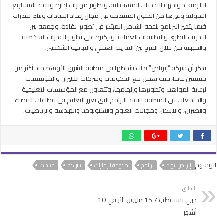
اللازمة لمواجهة التحديات المستقبلية، وتطوير مهارات إدارة وتنفيذ المشاريع
التحولية وغيرها من الحلول المتقدمة في مجال إعداد القيادات وبناء القدرات.
فيما يتميز البرنامج بنهجه الشامل المبتكر في تطوير القادة، وجمعه بين
التدريب النظري والتطبيقات العملية، وتركيزه على تطوير القدرات الشخصية
والمهنية من خلال المزج بين التدريب العملي والتوجيه الشخصي.
يذكر أن شركة “إيرباص” بدأت نشاطها في منطقة الشرق الأوسط منذ أكثر من
خمسين عاما، حيث تعمل مع الحكومات وشركات الطيران والمؤسسات
لرعاية المواهب وتطويرها وإلهامها، وتتعاون مع المؤسسات التعليمية
والجامعات في المنطقة لتنفيذ البرامج التي تعزز التعليم في قطاعات الفضاء
والطيران، والابتكار، ومجالات العلوم والتكنولوجيا والهندسة والرياضيات.
الوسوم
إيرباص بيوند
برنامج
حكومة الإمارات
شراكة
قيادات
السابق
دبي تستقطب 15.7 مليون زائر في 10
أشهر