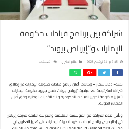
شراكة بين برنامج قيادات حكومة
الإمارات و”إيرباص بيوند”
على
7:45 م | 24 نوفمبر، 2025
عالم الطيران
التعليقات
شراكة
بين
برنامج
كتبت- دعاء سمير – وكالات: أعلن برنامج قيادات حكومة الإمارات عن إطلاق
قيادات
شراكة استراتيجية مع مبادرة “إيرباص بيوند”، ضمن جهود حكومة الإمارات
حكومة
الإمارات
لتعزيز منظومة تطوير القيادات الحكومية وبناء القدرات الوطنية وفق أعلى
و”إيرباص
المعايير الدولية.
بيوند”
مغلقة
وتأتي هذه الشراكة مع المؤسسة التعليمية والتدريبية التابعة لشركة إيرباص
في إطار حرص برنامج قيادات حكومة دولة الإمارات على تعزيز التعاون في
مجالات إدارة المواهب وتنمية المهارات القيادية، والاستفادة من الخبرات