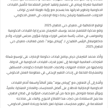
العالمية لشركة إيرباص في تصميم وتنفيذ البرامج المتقدمة لتأهيل القيادات
الحكومية وتطوير قدراتها، بما ينسجم مع رؤية طويلة المدى تواكب
التحولات المستقبلية وترسّخ ريادة دولة الإمارات في العمل الحكومي.
توقيع الاتفاقية في معرض دبي للطيران 2025
وقع مذكرة التفاهم محمد يوسف الشرهان مدير إدارة القيادات الحكومية
والمواهب في مكتب رئاسة مجلس الوزراء بوزارة شؤون مجلس الوزراء، وآدم
ماكغونيغال الرئيس التنفيذي لـ “إيرباص بيوند”، ضمن فعاليات معرض دبي
للطيران 2025.
وأكد محمد الشرهان حرص برنامج قيادات حكومة الإمارات على توسيع شبكة
الشراكات العالمية الهادفة إلى تعزيز قدرات القيادات الحكومية في الدولة،
وتمكينها من امتلاك المهارات والخبرات اللازمة لقيادة حكومات المستقبل
والمشاركة الفاعلة في إحداث التغيير الإيجابي في منظومة العمل الحكومي.
وأشار إلى أن التعاون مع “إيرباص بيوند” يفتح آفاقاً واسعة أمام القيادات
الحكومية الإماراتية للاطلاع على أفضل الممارسات والنماذج المبتكرة عالمياً،
ويوفّر منصة للتواصل مع نخبة من أبرز الشخصيات المؤثرة في قطاع الطيران،
بما يتيح الاستفادة من خبرات هذا القطاع الحيوي والبناء على نماذجه
المتقدمة في تطوير ممارسات مبتكرة تعزز كفاءة وريادة العمل الحكومي.