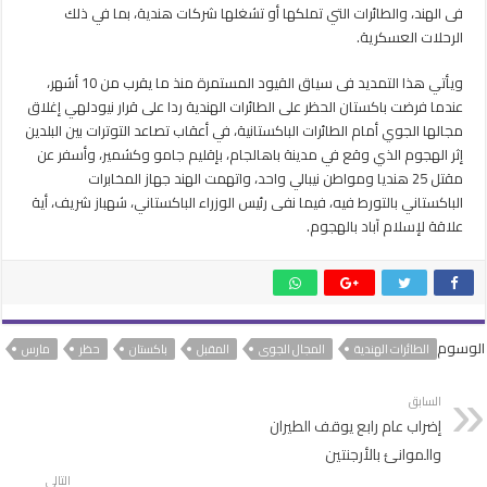
مجالها
فى الهند، والطائرات التي تملكها أو تشغلها شركات هندية، بما في ذلك
الجوى
الرحلات العسكرية.
حتي
23
ويأتي هذا التمديد فى سياق القيود المستمرة منذ ما يقرب من 10 أشهر،
مارس
عندما فرضت باكستان الحظر على الطائرات الهندية ردا على قرار نيودلهي إغلاق
المقبل
مجالها الجوي أمام الطائرات الباكستانية، في أعقاب تصاعد التوترات بين البلدين
مغلقة
إثر الهجوم الذي وقع في مدينة باهالجام، بإقليم جامو وكشمير، وأسفر عن
مقتل 25 هنديا ومواطن نيبالي واحد، واتهمت الهند جهاز المخابرات
الباكستاني بالتورط فيه، فيما نفى رئيس الوزراء الباكستاني، شهباز شريف، أية
علاقة لإسلام آباد بالهجوم.
الوسوم
الطائرات الهندية
المجال الجوى
المقبل
باكستان
حظر
مارس
السابق
إضراب عام رابع يوقف الطيران
والموانئ بالأرجنتين
التالي