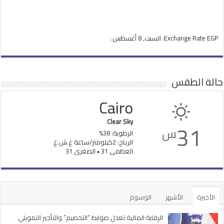
EGP
Exchange Rate
: السبت, 8 أغسطس.
حالة الطقس
Cairo
Clear Sky
31
س
الرطوبة: 38%
الرياح: 2كيلومتر/ساعة غ.ش.غ
العظمى 31 • الصغرى 31
الأخيرة
الأشهر
الوسوم
الرقابة المالية تعدل ضوابط “التخصيم” والتأجير التمويلي