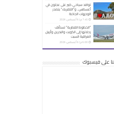
توافد سياحي كبير على عجلون في
أغسطس.. و”التلفريك” يتصدر
الوجهات الجاذبة
7:45 م | 6 أغسطس، 2026
“الخطوط القطرية” تستأنف
رحلاتها إلى الكويت والبحرين وأربيل
العراقية السبت
6:00 م | 6 أغسطس، 2026
نا على فيسبوك