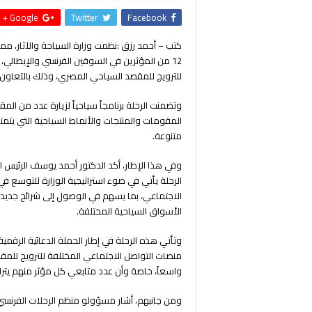
Google +
Twitter
Facebook
كتب – أحمد رزق :نظمت وزارة السياحة والآثار، ممث
12 من المؤثرين في السوقين الفرنسي والإيطالي
للترويج للمقصد السياحي المصري، وذلك بالتعاون مع منظم 
وتضمنت الرحلة برنامجاً سياحياً لزيارة عدد من المق
المقومات والمنتجات والأنماط السياحية التي يتم
متنوعة.
وفي هذا الإطار، أكد الدكتور أحمد يوسف الرئيس ا
الرحلة يأتي في ضوء استراتيجية الوزارة للتوسع في
الاجتماعي، بما يسهم في الوصول إلى شرائح جديدة
الأسواق السياحية المختلفة.
منصات التواصل الاجتماعي المختلفة للترويج للمق
واسعاً، خاصة وأن عدد متابعي كل مؤثر منهم يتراوح ما بين 800 ألف إلى