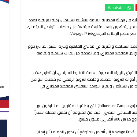
برنامج
WhatsApp
سياحي
لمؤثرين
لة في الهيئة المصرية العامة للتنشيط السياحي، رحلة تعريفية لعدد
من
، ممن يتمتعون بنسب متابعة مرتفعة على منصات التواصل الاجتماع؛،
فرنسا
وإيطاليا
الرحلات الفرنسيVoyage Privé.
بالقاهرة
وشرم
اصد السياحية والأثرية في مدينتي القاهرة وشرم الشيخ، بما يبرز تنوع
الشيخ
تع بها المقصد المصري، وما يقدمه من تجارب سياحية وثقافية
مغلقة
لتنفيذي للهيئة المصوية العامة للتنشيط السياحي، أن تنظيم هذه
 أدوات الترويج الحديثة، وخاصة الترويج الرقمي عبر منصات التواصل
 من السائحين وتعزيز التواجد التنافسي للمقصد المصري في
وتأتي هذه الرحلة في إطار الحملة الدعائية الرقمية (Influencer Campaign) التي يطلقها المؤثرون المشاركون عبر
صد السياحي المصري، حيث من المتوقع أن تحقق الحملة انتشاراً
 مليون متابع.
ومن جانبهم، أشار مسؤولو منظم الرحلات الفرنسي Voyage Privé إلى أنه من المتوقع أن يكون للحملة تأثير إيجابي