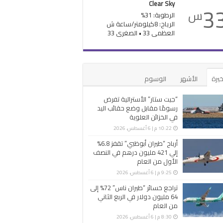
Clear Sky
3
س
الرطوبة: 31%
الرياح: 8كيلومتر/ساعة ش
العظمى 33 • الصغرى 33
خيرة
الأشهر
الوسوم
“جيت ستار” الأسترالية تفرض
رسومًا مقابل وضع حقائب اليد
في الخزائن العلوية
10:22 م | 6 أغسطس، 2026
أرباح “طيران أبوظبي” تقفز 6.8%
إلي 421 مليون درهم في النصف
الأول من العام
9:25 م | 6 أغسطس، 2026
تراجع خسائر “طيران ناس” 72% إلى
64 مليون دولار في الربع الثاني
من العام
8:30 م | 6 أغسطس، 2026