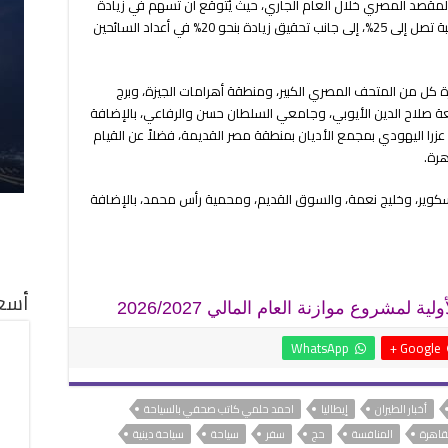
المقصد المصري خلال العام الجاري، حيث يُتوقع أن تسهم في زيادة
أعداد السائحين الوافدين إلى مدينة شرم الشيخ بنسبة تصل إلى 25%، إلى جانب تحقيق زيادة بنحو 20% في أعداد السائحين
هرة كل من المتحف المصري الكبير، ومنطقة أهرامات الجيزة، وبرج
عة صلاح الدين الأيوبي، وجامعي السلطان حسن والرفاعي، بالإضافة
زرا اليهودي بمجمع الأديان بمنطقة مصر القديمة، فضلاً عن القيام
هرة.
كوير، وخليج نعمة، والسوق القديم، ومحمية رأس محمد، بالإضافة
أسعا
مشروع موازنة العام المالي 2026/2027
WhatsApp
Google +
أخبار الطيران
إيطاليا
احمد حلمي كاتب صحفي بالسياحة
قاهرة
المنافسة
حج
سفر
سياحة
سياحة دينية