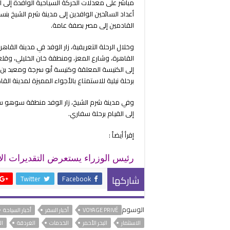
مباشر على معدلات الحركة السياحية الوافدة إلى 
القادمين إلى مصر بصفة عامة.
وخلال الرحلة التعريفية، زار الوفد في مدينة القا
القاهرة، وشارع المعز، ومنطقة خان الخليلي، وقل
إلى الكنيسة المعلقة وكنيسة أبو سرجة ومعبد بن ع
برحلة نيلية للاستمتاع بالأجواء المميزة لمدينة القا
وفي مدينة شرم الشيخ، زار الوفد منطقة سوهو س
إلى القيام برحلة سفاري.
إقرأ أيضاً :
رئيس الوزراء يستعرض التقديرات الأولية ل
شاركها
Twitter
Facebook
الوسوم
VOYAGE PRIVÉ
أخبار السفر
أخبار السياحة
الاستثمار
البحر الأحمر
الخدمات
الغردقة
ال