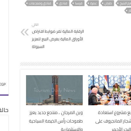
م الشيخ
طيران
عمرة
فرنسا
فنادق
فنادق ومنتجعات
ار
التالي
الرقابة المالية تقر ضوابط اقتراض
الأوراق المالية بغرض البيع لتعزيز
السيولة
EGP
حال
تابع مشروع استعادة
وين المرجان .. منتجع جديد يعزز
شجار المانجروف على
طموحات رأس الخيمة السياحية
بحر الأحمر
والاستثمارية