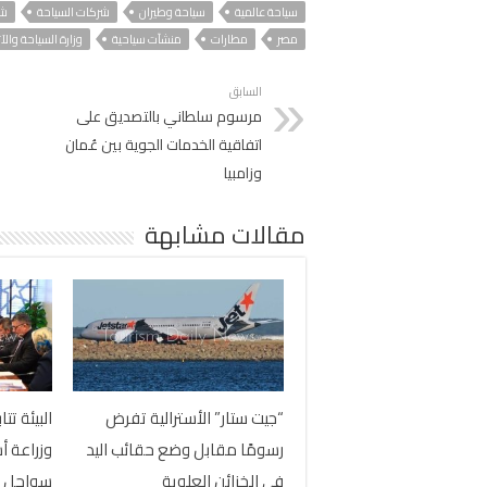
سياحة عالمية
سياحة وطيران
شركات السياحة
شر
مصر
مطارات
منشآت سياحية
وزارة السياحة والآث
السابق
مرسوم سلطاني بالتصديق على
اتفاقية الخدمات الجوية بين عُمان
وزامبيا
مقالات مشابهة
“جيت ستار” الأسترالية تفرض
البيئة ت
رسومًا مقابل وضع حقائب اليد
وزراعة أ
في الخزائن العلوية
سواحل ال