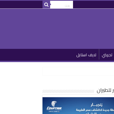
تجربتي
لايف استايل
للطيران