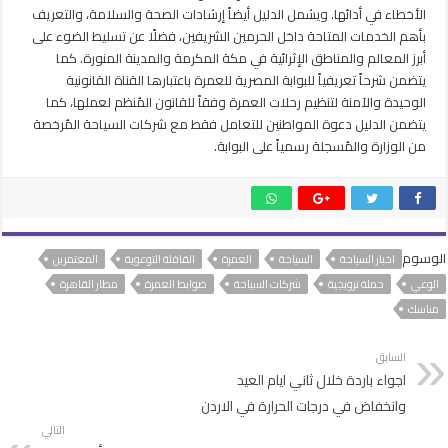
الأخطاء في أدائها. ويشمل الدليل أيضاً إرشادات الصحة والسلامة، والتعريف
بأهم الخدمات المتاحة داخل الحرمين الشريفين، فضلًا عن تسليط الضوء على
أبرز المعالم والمناطق الإثرائية في مكة المكرمة والمدينة المنورة. كما
يتضمن شرحاً تعريفياً للبوابة المصرية للعمرة باعتبارها القناة القانونية
الوحيدة والآمنة لتنظيم رحلات العمرة وفقاً للقانون المُنظم لعملها، كما
يتضمن الدليل دعوة المواطنين للتعامل فقط مع شركات السياحة المُرخصة
من الوزارة والمُسجلة رسمياً على البوابة.
الوسوم
اخبار السياحة
السياحة
العمرة
القافلة التوعوية
المعتمرين
الوعي
حملة ترويجية
شركات السياحة
ضوابط العمرة
مطار القاهرة
مناسك
السابق
اجواء باردة خلال ثاني ايام العيد
وانخفاض في درجات الحرارة في الاردن
التالي