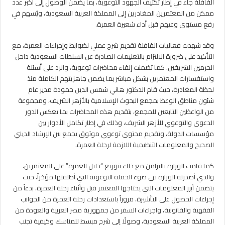
القافلة جاء في إطار تكثيف الجهود التوعوية، بما يضمن الوصول إلى أكبر عدد
ممكن من المعتمرين المغادرين إلى المملكة العربية السعودية، ويُسهم في
رفع مستوى وعيهم قبل أداء شعيرة العمرة.
وقد شهدت فعاليات القافلة تقديم شرح عملي لضوابط وإجراءات العمرة، مع
التأكيد على ضرورة الالتزام بالتعليمات الصادرة عن السلطات السعودية داخل
الحرمين الشريفين. كما تضمنت إلقاء محاضرات توعوية، والرد على أسئلة
واستفسارات المعتمرين بشكل مباشر بما يضمن جاهزيتهم الكاملة منذ
لحظة المغادرة، حيث قام الدكتور هاني شمس الدين حمودة مدير عام
شئون مناطق الوعظ بمجمع البحوث الإسلامية بالأزهر الشريف، ومجموعة
من الواعظين التابعين للمجمع، بتقديم هذه المحاضرات بما يعكس الدور
الدعوى والتوعوي للأزهر الشريف، وذلك في إطار تكامل الأدوار بين
مؤسسات الدولة، وتقديم محتوى توعوي موثوق يجمع بين الإرشاد الديني
الصحيح والمعلومات التنظيمية اللازمة لرحلة العمرة.
كما قامت الوزارة بالتزامن مع ذلك بتوزيع “دليل العمرة” على المعتمرين،
والذي أصدرته الوزارة في ضوء الحملة التوعوية التي أطلقتها مؤخراً، حيث
يتضمن أبرز المعلومات التي يحتاجها المعتمر قبل وأثناء رحلة العمرة، بدءاً من
إجراءات الحصول على التأشيرة، مروراً باستعدادات رحلة العمرة من الجوانب
الفقهية والقانونية، واجراءات السفر من جمهورية مصر العربية والعودة من
المملكة العربية السعودية، وصولًا إلى شرح مبسط للمناسك وكيفية تجنب