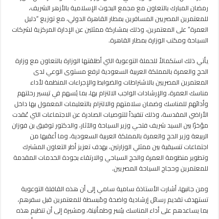
لدى
رمضان المبارك بالتعاون مع مجمع البحوث الإسلامية بالأزهر الشريف،
المعتمرين
للمعتمرين المصريين المسافرين بمطار القاهرة الدولي، مع توزيع “دليل
وضوابط
العمرة” على المعتمرين، وذلك بمشاركة ممثلين عن الإدارة المركزية لشركات
مناسك
السياحة ومكتب الوزارة بمطار القاهرة.
العمرة
مغلقة
يأتي ذلك استكمالاً للحملة التوعوية التي أطلقتها الوزارة بالتعاون مع وزارة
الحج والعمرة بالمملكة العربية السعودية لرفع مستوى الوعي لدى
المعتمرين المصريين بالاشتراطات والضوابط والإجراءات المنظمة لأداء
مناسك العمرة، والإرشادات الواجب الالتزام بها، بما يُسهم في تيسير رحلتهم
وأدائهم للمناسك وضمان سلامتهم والالتزام بالتعليمات المعمول بها داخل
الأراضي المقدسة، وذلك تنفيذاً للتوصيات الصادرة عن الاجتماعات التي عُقدت
مؤخرًا بين السيد شريف فتحي وزير السياحة والآثار، والدكتور توفيق بن فوزان
الربيعة وزير الحج والعمرة بالمملكة العربية السعودية، وما أعقبها من
اجتماعات تنسيقية بين ممثلي الوزارتين، بهدف تعزيز أطر التعاون المشترك
وتطوير منظومة العمرة والحج السياحي والارتقاء بجودة الخدمات المقدمة
للمعتمرين وحجاج السياحة المصريين.
ومن جانبها، أشارت الأستاذة سامية سامي إلى أن هذه القافلة التوعوية
تستهدف تقديم رسائل إرشادية واضحة ومُبسطة للمعتمرين قبل سفرهم،
بما يساعدهم على أداء المناسك بيُسر وطمأنينة، ومشيرة إلى أن تنظيم هذه