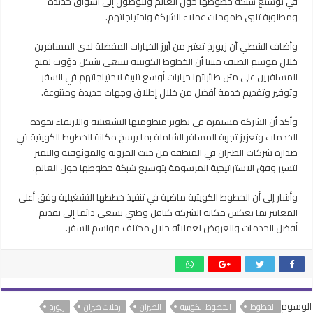
في توسيع شبكة خطوطها حول العالم وللوصول إلى أسواق جديدة
ومطلوبة تلبي طموحات عملاء الشركة واحتياجاتهم.
وأضاف الشطي أن زيورخ تعتبر من أبرز الخيارات المفضلة لدى المسافرين
خلال موسم الصيف مبينا أن الخطوط الكويتية تسعى بشكل دؤوب لمنح
المسافرين على متن طائراتها خيارات أوسع تلبية لاحتياجاتهم في السفر
وتوفير وتقديم خدمة أفضل من خلال إطلاق وجهات جديدة ومتنوعة.
وأكد أن الشركة مستمرة في تطوير منظومتها التشغيلية والارتقاء بجودة
الخدمات وتعزيز تجربة المسافر الشاملة بما يرسخ مكانة الخطوط الكويتية في
صدارة شركات الطيران في المنطقة من حيث المرونة والموثوقية والتميز
لتسير وفق الاستراتيجية المرسومة بتوسيع شبكة خطوطها حول العالم.
وأشار إلى أن الخطوط الكويتية ماضية في تنفيذ خططها التشغيلية وفق أعلى
المعايير بما يعكس مكانة الشركة كناقل وطني يسعى دائما إلى تقديم
أفضل الخدمات والعروض لعملائه خلال مختلف مواسم السفر.
الوسوم
الخطوط
الخطوط الكويتية
الطيران
رحلات طيران
زيورخ