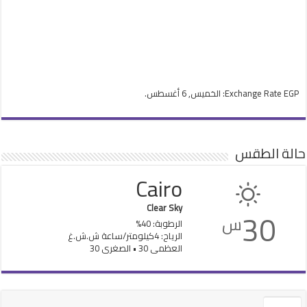
EGP
Exchange Rate
: الخميس, 6 أغسطس.
حالة الطقس
Cairo
Clear Sky
30
س
الرطوبة: 40%
الرياح: 4كيلومتر/ساعة ش.ش.غ
العظمى 30 • الصغرى 30