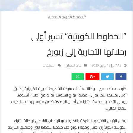
الخطوط الجوية الكويتية
“الخطوط الكويتية” تسير أولى
رحلاتها التجارية إلى زيورخ
على
7:45 م | 13 يونيو، 2026
عالم الطيران
التعليقات
“الخطوط
الكويتية”
تسير
كتبت- دعاء سمير – وكالات: أعلنت شركة الخطوط الجوية الكويتية إطلاق
أولى
أولى رحلاتها التجارية إلى مدينة زيورخ السويسرية بواقع رحلتين أسبوعيا
رحلاتها
التجارية
يومي الأحد والجمعة اعتبارا من أمس الجمعة ضمن موسم رحلات الصيف
إلى
للعام الحالي.
زيورخ
مغلقة
وقال الرئيس التنفيذي للشركة بالتكليف عبدالوهاب الشطي لوكالة الأنباء
الكويتية (كونا) إن اختيار وجهة زيورخ جاء مكملا للخطط التي وضعتها الشركة