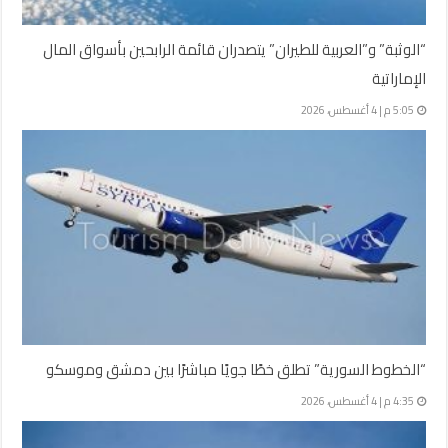
“الوثبة” و”العربية للطيران” يتصدران قائمة الرابحين بأسواق المال
الإماراتية
5:05 م | 4 أغسطس، 2026
“الخطوط السورية” تطلق خطًا جويًا مباشرًا بين دمشق وموسكو
4:35 م | 4 أغسطس، 2026