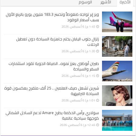
الأخيرة
الأشهر
الوسوم
ويز إير تواجه ضغوطاً وتخسر 183.3 مليون يورو بالربع الأول
بسبب أسعار الوقود
1:45 م | 6 أغسطس، 2026
زلزال جنوب اليابان يختبر جاهزية السياحة دون تعطيل
الرحلات
1:30 م | 6 أغسطس، 2026
طيران أبوظبي يعزز نموه.. الصيانة الجوية تقود استثمارات
السفر والسياحة
1:15 م | 6 أغسطس، 2026
شيرين تشعل صيف العلمين .. 25 ألف متفرج يعكسون قوة
السياحة الترفيهية
1:01 م | 6 أغسطس، 2026
سولاري برأس الحكمة يطرح Amare لدعم الساحل الشمالي
كوجهة سياحية عالمية
12:45 م | 6 أغسطس، 2026