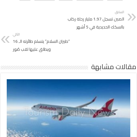
السابق
الصين تسجل 1.97 مليار رحلة ركاب
بالسكك الحديدية في 5 أشهر
التالي
“طيران السلام” يتسلم طائرته الـ 16
ويطلق عليها لقب صُور‬⁩
مقالات مشابهة