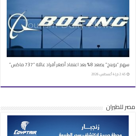
سهم “بوينج” يصعد 8% بعد اعتماد أصغر أفراد عائلة “737 ماكس”
2:45 م | 4 أغسطس، 2026
مصر للطيران