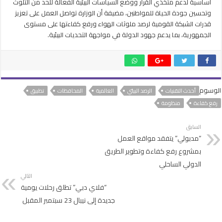
أساسية لدعم متخذي القرار ووضع السياسات البيئية الفعالة للحد من التلوث
وتحسين جودة الحياة للمواطنين، مضيفة أن الوزارة تواصل العمل على تعزيز
قدرات الشبكة القومية لرصد ملوثات الهواء ورفع كفاءتها على مستوى
الجمهورية، بما يدعم جهود الدولة في مواجهة التحديات البيئية.
الوسوم
أحدث التقنيات
الرصد البيئي
العالمية
المحافظات
تطبيق
رفع كفاءة
منظومة
السابق
“مدبولي” يتفقد مواقع العمل
بمشروع رفع كفاءة وتطوير الطريق
الدولي الساحلي
التالي
“فلاي دبي” تطلق رحلات يومية
جديدة إلى نيبال 23 سبتمبر المقبل