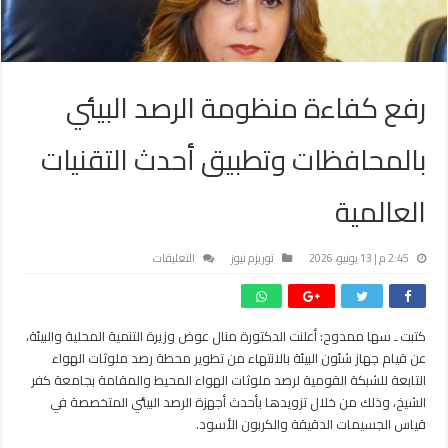
رفع كفاءة منظومة الرصد البيئي
بالمحافظات وتطبيق أحدث التقنيات
العالمية
على
2:45 م | 13 يونيو، 2026
توريزم نيوز
التعليقات
رفع
كفاءة
منظومة
كتبت ـ سها ممدوح: أعلنت الدكتورة منال عوض وزيرة التنمية المحلية والبيئة،
الرصد
عن قيام جهاز شئون البيئة بالانتهاء من تطوير محطة رصد ملوثات الهواء
البيئي
بالمحافظات
التابعة للشبكة القومية لرصد ملوثات الهواء المحيط والمقامة بجامعة كفر
وتطبيق
الشيخ، وذلك من خلال تزويدها بأحدث أجهزة الرصد البيئي المتخصصة في
أحدث
قياس الجسيمات الدقيقة والكربون الأسود.
التقنيات