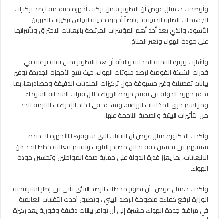
العالمية
وأوضحت د. منال عوض أن التطوير شمل تركيب أجهزة متقدمة لرصد تركيزات
مغلقة
الجسيمات الصلبة الدقيقة، وايضاً أجهزة حديثة لقياس تركيزات الكربون
الأسود، والذي يعد أحد أهم المؤشرات المرتبطة بانبعاثات الاحتراق وتأثيراتها
على جودة الهواء وتغير المناخ.
وأشارت وزيرة التنمية المحلية والبيئة أن هذا التطوير يمثل نقلة نوعية في
قدرات الشبكة القومية لرصد ملوثات الهواء، حيث تتيح الأجهزة الجديدة توفير
بيانات تفصيلية وغير مسبوقة حول تركيزات الملوثات الدقيقة ومصادرها، بما
يدعم جهود الدولة في تقييم جودة الهواء خلال فترات السحابة السوداء
ومواسم حرق المخلفات الزراعية، ويساعد في اتخاذ الإجراءات اللازمة للحد
من التأثيرات البيئية والصحية الناجمة عنها.
وأكدت الدكتورة منال عوض أن البيانات التي ستوفرها الأجهزة الجديدة
ستسهم في تحسين دقة تحليل مصادر التلوث وتقييم فعالية خطط الحد من
الانبعاثات، بما يعزز قدرة الدولة على حماية صحة المواطنين وتحسين جودة
الهواء.
وأكدت د.منال عوض ، أن تطوير محطات الرصد البيئي يأتي في إطار استراتيجية
الوزارة لرفع كفاءة منظومة الرصد البيئي ، وتطبيق أحدث التقنيات العالمية
في مراقبة جودة الهواء، مشيرة إلى أن توافر بيانات دقيقة وفورية يعد ركيزة