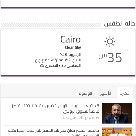
حالة الطقس
Cairo
Clear Sky
35
س
الرطوبة: 28%
الرياح: 2كيلومتر/ساعة غ.ج.غ
العظمى 35 • الصغرى 35
الأخيرة
الأشهر
الوسوم
5 منتجعات لـ”بيك الباتروس” ضمن قائمة الـ 100 الأفضل
عالمياً للسوق الروسي
4:49 م | 9 أغسطس، 2026
جامعة الأقصر تعلن فتح باب التقدم للدراسات العليا بكلية
السياحة والفنادق