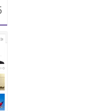
5
الأ
4:10 م |