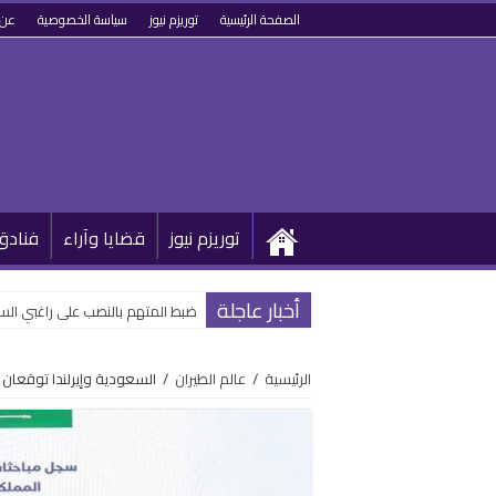
الصفحة الرئيسية
توريزم نيوز
سياسة الخصوصية
عن 
توريزم نيوز
قضايا وآراء
فنادق
أخبار عاجلة
ضبط المتهم بالنصب على راغبي السف
الرئيسية
/
عالم الطيران
/
السعودية وإيرلندا توقعان ا