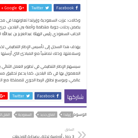
Google +
Twitter
Facebook
وكالات: عززت السعودية وإيرلندا تعاونهما في م
يضمن رحلات جوية منتظمة وآمنة بين البلدين. جرى ا
الجانب السعودي رئيس الهيئة عبدالعزيز بن عبدالله ال
يهدف هذا السجل إلى تأسيس الإطار التنظيمي لخدما
وسلامتها، وذلك تماشياً مع المبادئ التي أرستها مع
سيسهم الإطار التنظيمي في تطوير العمل الثنائي بين
المعمول بها في كلا البلدين. كما يدعم تحقيق مس
عالمي، ويوسع نطاق الربط الجوي للمملكة مع العالم،
شاركها
Twitter
Facebook
الوسوم
إيرلندا
اتفاق جديد
السعودية
النقل ا
السابق
3 دول أوروبية تحلق بصدارة الوجهات