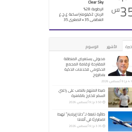
Clear Sky
3
س
الرطوبة: 28%
الرياح: 2كيلومتر/ساعة غ.ج.غ
العظمى 35 • الصغرى 35
خيرة
الأشهر
الوسوم
مدبولي يستعرض المنطقة
المقترحة لإقامة المجمع
الحكومي للخدمات الذكية
بمطروح
 9 أغسطس، 2026
ضبط المتهم بالنصب على راغبي
السفر للخارج بالقاهرة
3:50 م | 9 أغسطس، 2026
طائرة تابعة لـ”دلتا إيرلاينز” تهبط
اضطراريًا في أتلانتا
3:35 م | 9 أغسطس، 2026