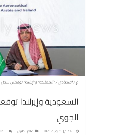
ع / اقتصادي / "المملكة" و"إيرلندا" توقعان سجل مباحثات لتع
السعودية وإيرلندا توقعان
الجوي
7:45 م | 15 يونيو، 2026
عالم الطيران
التعل