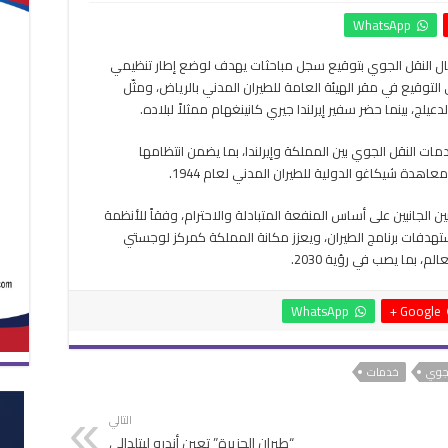
السعودية
WhatsApp
وإيرلندا
توقعان
جال النقل الجوي بتوقيع سجل مباحثات يهدف لوضع إطار تنظيمي
اتفاقًا
لتوقيع في مقر الهيئة العامة للطيران المدني بالرياض، ومثّل
جديدًا
لخدمات
دعيلج، بينما حضر سفير إيرلندا جيري كانينغهام ممثلاً لبلاده.
النقل
الجوي
ت النقل الجوي بين المملكة وإيرلندا، بما يضمن انتظامها
مغلقة
اهدة شيكاغو الدولية للطيران المدني لعام 1944.
 الجانبين على أساس المنفعة المتبادلة والاحترام، وفقاً للأنظمة
تهدفات برنامج الطيران، ويعزز مكانة المملكة كمركز لوجستي
 بما يصب في رؤية 2030.
WhatsApp
Google +
لجوي
خدمات
التالي
“طيران الجزيرة” تعين أندرو ليتلدالي