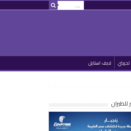
تجربتي
لايف استايل
للطيران