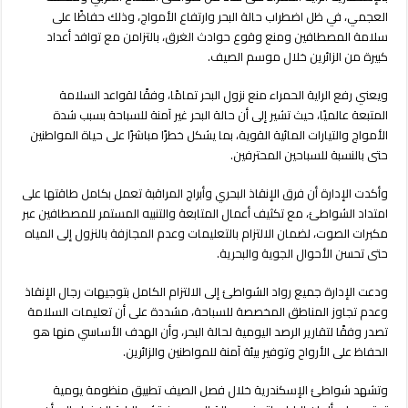
الإسكندرية
العجمي، في ظل اضطراب حالة البحر وارتفاع الأمواج، وذلك حفاظًا على
والعجمي
سلامة المصطافين ومنع وقوع حوادث الغرق، بالتزامن مع توافد أعداد
وتحذيرات
كبيرة من الزائرين خلال موسم الصيف.
من
نزول
ويعني رفع الراية الحمراء منع نزول البحر تمامًا، وفقًا لقواعد السلامة
البحر
المتبعة عالميًا، حيث تشير إلى أن حالة البحر غير آمنة للسباحة بسبب شدة
مغلقة
الأمواج والتيارات المائية القوية، بما يشكل خطرًا مباشرًا على حياة المواطنين
حتى بالنسبة للسباحين المحترفين.
وأكدت الإدارة أن فرق الإنقاذ البحري وأبراج المراقبة تعمل بكامل طاقتها على
امتداد الشواطئ، مع تكثيف أعمال المتابعة والتنبيه المستمر للمصطافين عبر
مكبرات الصوت، لضمان الالتزام بالتعليمات وعدم المجازفة بالنزول إلى المياه
حتى تحسن الأحوال الجوية والبحرية.
ودعت الإدارة جميع رواد الشواطئ إلى الالتزام الكامل بتوجيهات رجال الإنقاذ
وعدم تجاوز المناطق المخصصة للسباحة، مشددة على أن تعليمات السلامة
تصدر وفقًا لتقارير الرصد اليومية لحالة البحر، وأن الهدف الأساسي منها هو
الحفاظ على الأرواح وتوفير بيئة آمنة للمواطنين والزائرين.
وتشهد شواطئ الإسكندرية خلال فصل الصيف تطبيق منظومة يومية