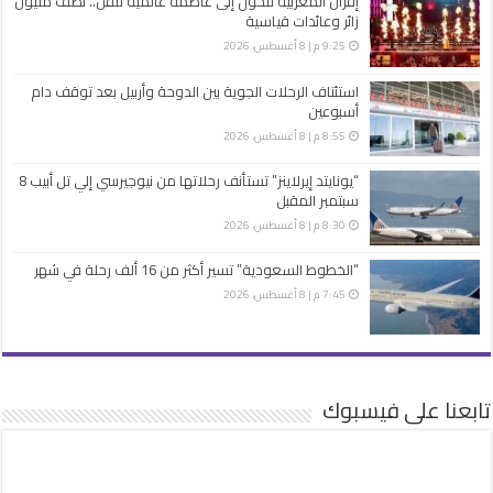
إفران المغربية تتحول إلى عاصمة عالمية للفن.. نصف مليون
زائر وعائدات قياسية
9:25 م | 8 أغسطس، 2026
استئناف الرحلات الجوية بين الدوحة وأربيل بعد توقف دام
أسبوعين
8:55 م | 8 أغسطس، 2026
“يونايتد إيرلاينز” تستأنف رحلاتها من نيوجيرسي إلي تل أبيب 8
سبتمبر المقبل
8:30 م | 8 أغسطس، 2026
“الخطوط السعودية” تسير أكثر من 16 ألف رحلة في شهر
7:45 م | 8 أغسطس، 2026
تابعنا على فيسبوك