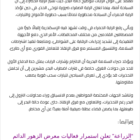
تعتمد على ألوان الرايات لتوضيح حالة البحر، حيث تشير الراية الخضراء إلى أن
السباحة آمنة، بينما تعني الراية الصفراء ضرورة توخي الحذر، في حين تؤكد
الراية الحمراء أن السباحة محظورة تمامًا بسبب خطورة الأمواج والتيارات.
ويأتي رفع الراية الحمراء في وقت تشهد فيه الإسكندرية إقبالًا كبيرًا من
المصطافين القادمين من مختلف المحافظات، الأمر الذي دفع الأجهزة
التنفيذية إلى تشديد إجراءات الرقابة على الشواطئ، ومتابعة تنفيذ اشتراطات
السلامة، والتنسيق المستمر مع فرق الإنقاذ للتعامل الفوري مع أي طارئ.
ويؤكد خبراء السلامة البحرية أن الالتزام بإشارات الرايات يمثل خط الدفاع الأول
للحد من حوادث الغرق، خاصة في فترات اضطراب البحر، مشيرين إلى أن تجاهل
التحذيرات قد يؤدي إلى تعرض السباحين لتيارات سحب قوية يصعب
مقاومتها.
وتناشد الجهات المختصة المواطنين بعدم الانسياق وراء محاولات النزول إلى
البحر رغم التحذيرات، والتعاون مع فرق الإنقاذ، حتى عودة حالة البحر إلى
طبيعتها، بما يضمن قضاء عطلة صيفية آمنة بعيدًا عن أي مخاطر.
إقرأ أيضاً :
“الزراعة” تعلن استمرار فعاليات معرض الزهور الدائم