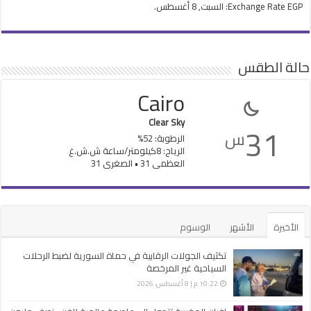
EGP
Exchange Rate
: السبت, 8 أغسطس.
حالة الطقس
Cairo
Clear Sky
31
س
الرطوبة: 52%
الرياح: 8كيلومتر/ساعة ش.ش.غ
العظمى 31 • الصغرى 31
الأخيرة
الأشهر
الوسوم
تكثيف الجولات الرقابية في حماة السورية لضبط الرحلات
السياحية غير ‏المرخصة
10:22 م | 8 أغسطس، 2026