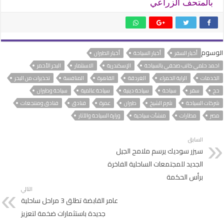
بالمتحف الزراعي
الوسوم
أخبار السفر
أخبار السياحة
أخبار الطيران
احمد حلمي كاتب صحفي بالسياحة
الإسكندرية
الاستثمار
البحر الأحمر
الخدمات
الراية الحمراء
الغردقة
القاهرة
المنافسة
تحذيرات من البحر
حج
سفر
سياحة
سياحة دينية
سياحة عالمية
سياحة وطيران
شركات السياحة
شرم الشيخ
طيران
عمرة
فنادق
فنادق ومنتجعات
مصر
مطارات
منشآت سياحية
وزارة السياحة والآثار
السابق
سيزر سوديك يرسم ملامح الجيل
الجديد للمجتمعات الساحلية الفاخرة
برأس الحكمة
التالي
عامر القابضة تطلق 3 مراحل ساحلية
جديدة باستثمارات ضخمة لتعزيز