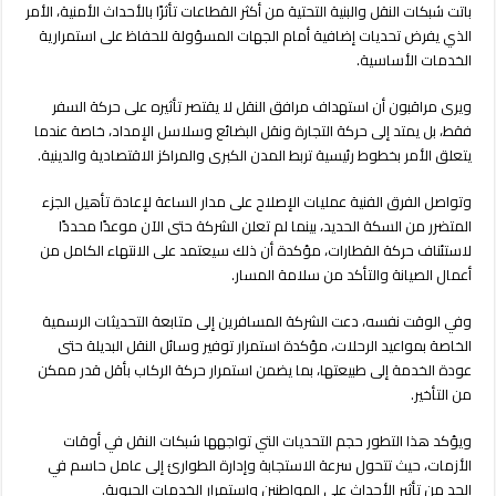
باتت شبكات النقل والبنية التحتية من أكثر القطاعات تأثرًا بالأحداث الأمنية، الأمر
الذي يفرض تحديات إضافية أمام الجهات المسؤولة للحفاظ على استمرارية
الخدمات الأساسية.
ويرى مراقبون أن استهداف مرافق النقل لا يقتصر تأثيره على حركة السفر
فقط، بل يمتد إلى حركة التجارة ونقل البضائع وسلاسل الإمداد، خاصة عندما
يتعلق الأمر بخطوط رئيسية تربط المدن الكبرى والمراكز الاقتصادية والدينية.
وتواصل الفرق الفنية عمليات الإصلاح على مدار الساعة لإعادة تأهيل الجزء
المتضرر من السكة الحديد، بينما لم تعلن الشركة حتى الآن موعدًا محددًا
لاستئناف حركة القطارات، مؤكدة أن ذلك سيعتمد على الانتهاء الكامل من
أعمال الصيانة والتأكد من سلامة المسار.
وفي الوقت نفسه، دعت الشركة المسافرين إلى متابعة التحديثات الرسمية
الخاصة بمواعيد الرحلات، مؤكدة استمرار توفير وسائل النقل البديلة حتى
عودة الخدمة إلى طبيعتها، بما يضمن استمرار حركة الركاب بأقل قدر ممكن
من التأخير.
ويؤكد هذا التطور حجم التحديات التي تواجهها شبكات النقل في أوقات
الأزمات، حيث تتحول سرعة الاستجابة وإدارة الطوارئ إلى عامل حاسم في
الحد من تأثير الأحداث على المواطنين واستمرار الخدمات الحيوية.