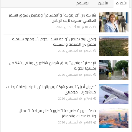
الأخيرة
الأشهر
الوسوم
شراكة بين “فيرمونت” و”المسافر” ومعرض سوق السفر
العالمي-سبوت لايت الرياض
10:22 م | 10 أغسطس، 2026
وادي تربة يحتضن “واحة السد الجوفي”.. وجهة سياحية
تجمع بين الطبيعة والسكينة
9:25 م | 10 أغسطس، 2026
الإعصار “دولفين” يغرق شوارع شنغهاي ويلغي 40% من
رحلاتها الجوية
8:30 م | 10 أغسطس، 2026
“طيران أديل” توسع شبكة وجهاتها في الهند بإضافة رحلات
مباشرة إلى مومباي
7:45 م | 10 أغسطس، 2026
خطة بحرينية طموحة لتطوير قطاع سياحة الأعمال
والاجتماعات والحوافز
6:55 م | 10 أغسطس، 2026