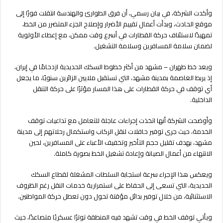
مغلقة
وأكدت الشركة، في بيان رسمي، أن فرق الطوارئ والهندسة انتقلت فورًا إلى
موقع الحادث، وبدأت أعمال تقييم الأضرار وإصلاح الجزء المتضرر من الخط،
تمهيدًا لاستئناف حركة القطارات في أسرع وقت ممكن، مع إعطاء الأولوية
لضمان سلامة المسافرين وسلامة التشغيل.
ويعد خط طهران – مشهد من أكثر خطوط السكك الحديدية ازدحامًا في إيران،
إذ يربط العاصمة بمدينة مشهد، التي تستقبل ملايين الزائرين سنويًا، ما يجعل
أي توقف في حركة القطارات على هذا المسار مؤثرًا على حركة التنقل
الداخلية.
وأوضحت الشركة أنها اتخذت إجراءات عاجلة للتعامل مع تداعيات توقف
الخدمة، حيث جرى توفير حافلات لنقل الركاب واستكمال رحلاتهم إلى مدينة
مشهد، بهدف تقليل حجم التأخير وتخفيف الأعباء على المسافرين، لحين
الانتهاء من أعمال الصيانة وإعادة تشغيل الخط بصورة كاملة.
ويعكس هذا الإجراء سرعة استجابة السلطات المشغلة لقطاع السكك
الحديدية، التي تسعى إلى الحفاظ على استمرارية خدمات النقل رغم الظروف
الاستثنائية، من خلال توفير بدائل مؤقتة تحول دون تعطل حركة المواطنين.
ويأتي توقف الخط في وقت تشهد فيه المنطقة توترًا عسكريًا متصاعدًا، حيث