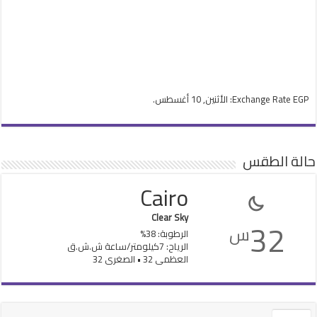
EGP
Exchange Rate
: الأثنين, 10 أغسطس.
حالة الطقس
Cairo
Clear Sky
32
س
الرطوبة: 38%
الرياح: 7كيلومتر/ساعة ش.ش.ق‎
العظمى 32 • الصغرى 32