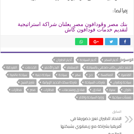
إقرأ أيضاً :
بنك مصر وڤودافون مصر يعلنان شراكة استراتيجية
لتقديم خدمات فودافون كاش
الوسوم
أخبار السفر
أخبار السياحة
أخبار الطيران
احمد حلمي كاتب صحفي بالسياحة
الاستثمار
البحر الأحمر
الخدمات
الغردقة
القاهرة
المنافسة
حج
سفر
سياحة
سياحة دينية
سياحة عالمية
سياحة وطيران
شركات السياحة
شركة سكك الحديد الإيرانية
شرم الشيخ
طيران
عمرة
فنادق
فنادق ومنتجعات
قطارات
مصر
مطارات
منشآت سياحية
وزارة السياحة والآثار
السابق
الاتحاد للطيران تعزز حضورها في
أفريقيا بشراكة مع زيمبابوي بشبكتها
العالمية