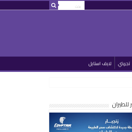
تجربتي
لايف استايل
للطيران