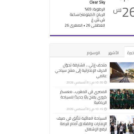
Clear Sky
2
س
الرطوبة: 69%
الرياح: 3كيلومتر/ساعة
ش.ش.غ
العظمى 26 • الصغرى 26
خيرة
الأشهر
الوسوم
متحف إرثي .. الشارقة تحوّل
الحرف الإماراتية إلى منتج سياحي
عالمي
10:30 ص | 8 أغسطس، 2026
المصري في المغرب.. معسكر
كروي يفتح بابًا جديدًا للسياحة
الرياضية
10:15 ص | 8 أغسطس، 2026
السياحة العائلية تتألق في صيف
الإمارات والفنادق أمام فرصة
لرفع الإشغال