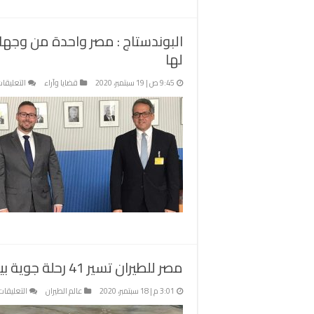
البوندستاج : مصر واحدة من وجهات
لها
9:45 ص | 19 سبتمبر، 2020
قضايا وآراء
التعليقا
مصر للطيران تسير 41 رحلة جوية بينها أسطنبول واثينا وميلانو .. اليوم
3:01 م | 18 سبتمبر، 2020
عالم الطيران
التعليقات