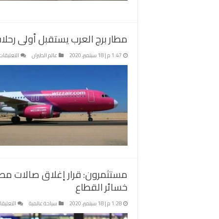
ال
م
مطار برج العرب يستقبل أولى رحلات “ويز 
1:47 م | 18 سبتمبر، 2020
عالم الطيران
التعليقات
مستثمرون: قرار إغلاق صالات م
خسائر القطاع
1:28 م | 18 سبتمبر، 2020
سياحة عالمية
التعليقا