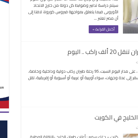
زيارته
سيتم دراسة تدابير وضوابط كل دولة من خارج الاتحاد
لألمانيا
الأوروبى فيما يتعلق بمواجهة فيروس كورونا، لافتا إلى
وما
أن مصر تعتبر …
هي
الإجراءات
أكمل القراءة »
المطلوبة
لعودة
السياح؟
مغلقة
على
ت
مطار
كتبت – دعاء سمير : يستقبل مطار القاهرة الدولى ، على مدار اليوم السبت، 95 رحلة طيران ركاب دولية وداخلية وخاصة،
القاهرة
984 راكبا، كما يغادر المطار 93 رحلة سفر إلى عدة وجهات، سواء أوربية أو عربية أو أسيوية أو إفريقية، تقل
يشهد
188
رحلة
طيران
تنقل
20
 الخليج في الكويت
ألف
راكب
على
ت
..
الحمر
اليوم
كتبت – دغاء سمير : أعلنت طيران الخليج -الناقلة الوطنية