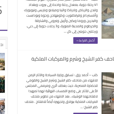
للطيران
6
41 رحلة جوية، بمعدل رحلة واحدة إلى بيروت وبغداد
تسير
ولندن والرياض ولارناكا واثينا وميلانو وباريس ونيويورك
41
وأمستردام وفرانكفورت وكوبنهاجن وجوبا وبودابست
رحلة
والبحرين وروما وبكين وأربيل ونيروبي والشارقة
جوية
والخرطوم والمدينة المنورة، و3 رحلات جوية إلى دبي،
بينها
ورحلتين جويتين إلى كل …
أسطنبول
واثينا
أكمل القراءة »
وميلانو
الأ
..
اليوم
تاحف كفر الشيخ وشرم والمركبات الملكية
مغلقة
ى
ضع
كتب – أحمد رزق : تسابق وزارة السياحة والآثار الزمن
لمسات
للانتهاء من متاحف كفر الشيخ وشرم الشيخ والقومي
نهائية
للحضارة المصرية، حيث يعكف آثري ومرممي المجلس
فتتاح
الأعلى للآثار على وضع اللمسات النهائية لهما تمهيدا
تاحف
لافتتاحهما الوشيك.. بعد الانتهاء من تطوير متحف
ر
المركبات الملكية ببولاق وتجهيزه أيضاً للافتتاح . متحف
شيخ
كفر الشيخ: …
شرم
لمركبات