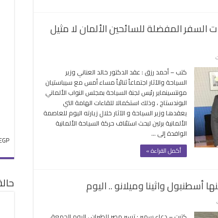
الهبوط
استثنائياً
 السفر المفضلة للسائحين الألمان لا مثيل
مغلقة
على
ت
البوندستاج
كتب – أحمد رزق : عقد الدكتور خالد العناني وزير
:
السياحة والآثار اجتماعاً ثنائياً مساء أمس مع سيباستيان
مصر
مونتسينماير رئيس لجنة السياحة بمجلس النواب الألماني
واحدة
البوندستاج ، وذلك استكمالا للقاءات الهامة التي
من
يعقدها وزير السياحة و الآثار خلال زيارته اليوم للعاصمة
وجهات
الألمانية برلين لبحث استئناف حركة السياحة الألمانية
السفر
الوافدة إلى …
المفضلة
EGP
للسائحين
أكمل القراءة »
الألمان
لا
مثيل
حال
لها
مغلقة
على
مصر
كتبت – دعاء سمير : تسير مصر للطيران ، اليوم الجمعة،