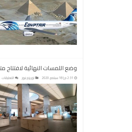
وضع اللمسات النهائية لافتتاح م
عل
2:31 م | 18 سبتمبر، 2020
توريزم نيوز
التعليقات
و
ال
ال
لا
م
كف
ال
و
وا