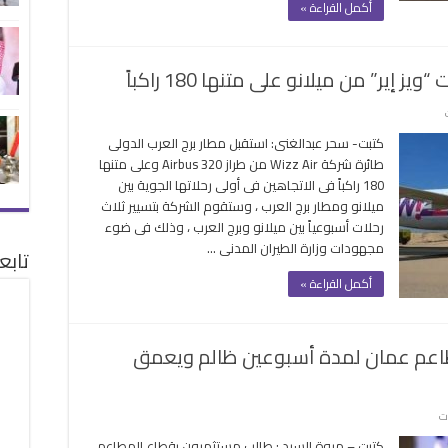
أكمل القراءة »
ملكية
غلقة
إير” من ميلانو على متنها 180 راكباً
على
مطار
كتبت- سحر عبدالغنى: استقبل مطار برج العرب الدولى
برج
طائرة شركة Wizz Air من طراز Airbus 320 وعلى متنها
العرب
180 راكباً فى الاتجاهين فى أولى رحلاتها الجوية بين
يستقبل
ميلانو ومطار برج العرب ، وستقوم الشركة بتسيير ثلاث
أولى
رحلات أسبوعياً بين ميلانو وبرج العرب ، وذلك فى ضوء
رحلات
مجهودات وزارة الطيران المدنى …
“ويز
تابع
إير”
أكمل القراءة »
من
ميلانو
على
طاعم عمان لمدة أسبوعين ظالم ويعمق
متنها
180
راكباً
مغلقة
على
ت
مستثمرون:
كتبت – مروة السيد : طالب مستثمرون بقطاع المطاعم