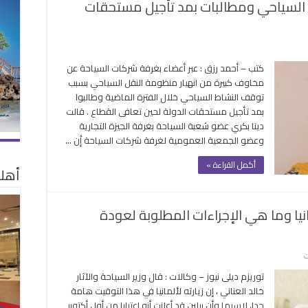
السياحي ومطالبات بمد تأجيل مستحقات
على
مخاوف
كتب – أحمد رزق : عبر أعضاء بغرفة شركات السياحة عن
من
مخاوف كبيرة من انهيار منظومة النقل السياحي بسبب
انهيار
توقف النشاط السياحي خلال الفترة الماضية وطالبوا
منظومة
بمد تأجيل مستحقات الدولة لحين تعافى القطاع . قالت
النقل
دينا بكري عضو شعبة السياحة بغرفة الجيزة التجارية
السياحي
وعضو الجمعية العمومية لغرفة شركات السياحة إٔن …
ومطالبات
بمد
أكمل القراءة »
أهلا
تأجيل
مستحقات
الدولة
نيا وما هي الإجراءات المطلوبة لعودة
مغلقة
على
ت
العناني
توريزم ديلى نيوز – وكالات : قال وزير السياحة والآثار
يكشف
خالد العناني ، إن زيارته لألمانيا في هذا التوقيت هامة
أسباب
جدا، لاسيما وأن برلين قد أعلنت أنه اعتبارا من أول أكتوبر