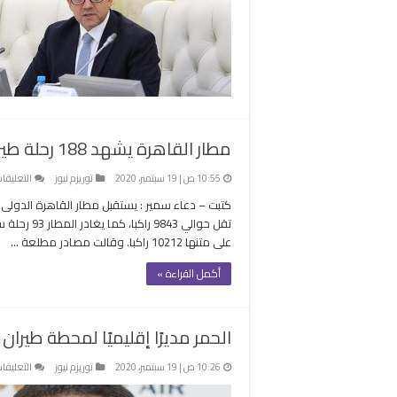
مطار القاهرة يشهد 188 رحلة طيران تنقل 20 ألف راكب .. اليوم
10:55 ص | 19 سبتمبر، 2020
توريزم نيوز
التعليقا
تقل حوالي 3
على متنها 10212 راكبا. وقالت مصادر مطلعة …
أكمل القراءة »
الحمر مديرًا إقليميًا لمحطة طيران
10:26 ص | 19 سبتمبر، 2020
توريزم نيوز
التعليقا