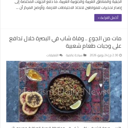
الجبلية والمناطق الغربية والجنوبية الغربية، ما دفع الجهات المختصة إلى
إصدار تحذيرات للمواطنين لاتخاذ الاحتياطات اللازمة. وأوضح المركز أن …
أكمل القراءة »
مات من الجوع .. وفاة شاب في البصرة خلال تدافع
على وجبات طعام شعبية
على
2:30 م | 24 يونيو، 2026
سياحة عالمية
التعليقات
مات
من
الجوع
..
وفاة
شاب
في
البصرة
خلال
تدافع
على
وجبات
كتبت – مروة الشريف : لقي شاب في محافظة البصرة العراقية مصرعه، إثر