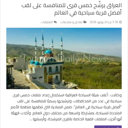
العراق يرشّح خمس قرى للمنافسة على لقب
أفضل قرية سياحية في العالم
على
3:30 م | 24 يونيو، 2026
فنادق و منتجعات
التعليقات
العراق
يرشّح
خمس
قرى
للمنافسة
على
لقب
أفضل
قرية
سياحية
في
العالم
وكالات : أعلنت هيئة السياحة العراقية استكمال إعداد ملفات خمس قرى
مغلقة
سياحية في عدد من المحافظات، وترشيحها رسميًا للمنافسة على لقب
“أفضل قرية سياحية في العالم”، ضمن المبادرة التي تنظمها منظمة الأمم
المتحدة للسياحة، بمشاركة واسعة من مختلف دول العالم. وأكدت الهيئة
أنها أنجزت الملفات الفنية الخاصة بالقرى المرشحة، وأرسلتها …