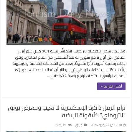
وإلغاء
فعاليات
رياضية
بسبب
توترات
إقليمية
مغلقة
وكالات : سجّل الاقتصاد البريطاني انكماشًا بنسبة 0.1% خلال شهر أبريل
الماضي، في أول تراجع شهري له منذ أغسطس من العام الماضي، وفق
بيانات رسمية أظهرت تأثرًا ملحوظًا بعدد من القطاعات الخدمية والترفيهية.
وأفاد مكتب الإحصاءات الوطني في بريطانيا أن قطاع الخدمات، الذي يُعد
المحرك الرئيسي للاقتصاد، تراجع بنسبة 0.2% خلال …
أكمل القراءة »
ترام الرمل ذاكرة الإسكندرية لا تغيب ومعرض يوثق
“التروماي” كأيقونة تاريخية
على
12:30 م | 24 يونيو، 2026
تجربتي
التعليقات
ترام