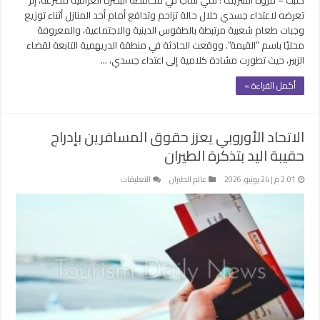
طعام
تعرضه لاعتداء جسدي خلال حالة تزاحم وتدافع أمام أحد المنازل أثناء توزيع
شعبية
وجبات طعام شعبية مرتبطة بالطقوس الدينية والاجتماعية، والمعروفة
مغلقة
محليًا باسم “القيمة”. ووقعت الحادثة في منطقة الدريهمية التابعة لقضاء
الزبير، حيث تطورت مشادة كلامية إلى اعتداء جسدي، …
أكمل القراءة »
الاتحاد الأوروبي يعزز حقوق المسافرين بإدراج
حقيبة اليد بتذكرة الطيران
على
2:01 م | 24 يونيو، 2026
عالم الطيران
التعليقات
الاتحاد
الأوروبي
يعزز
حقوق
المسافرين
بإدراج
حقيبة
اليد
بتذكرة