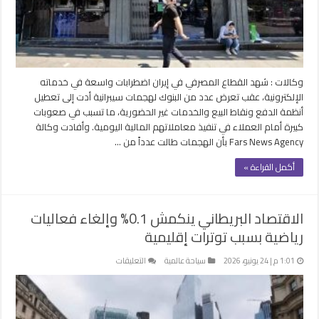
الدفع
الإلكتروني
بالمصارف
مغلقة
وكالات : شهد القطاع المصرفي في إيران اضطرابات واسعة في خدماته
الإلكترونية، عقب تعرض عدد من البنوك لهجمات سيبرانية أدت إلى تعطيل
أنظمة الدفع ونقاط البيع والخدمات غير الحضورية، ما تسبب في صعوبات
كبيرة أمام العملاء في تنفيذ معاملاتهم المالية اليومية. وأفادت وكالة
Fars News Agency بأن الهجمات طالت عدداً من …
أكمل القراءة »
الاقتصاد البريطاني ينكمش 0.1% وإلغاء فعاليات
رياضية بسبب توترات إقليمية
على
1:01 م | 24 يونيو، 2026
سياحة عالمية
التعليقات
الاقتصاد
البريطاني
ينكمش
0.1%