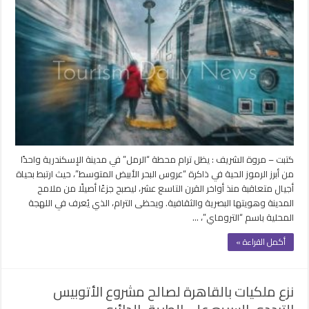
الرمل
ذاكرة
الإسكندرية
لا
تغيب
ومعرض
يوثق
“التروماي”
كأيقونة
تاريخية
مغلقة
كتبت – مروة الشريف : يظل ترام محطة “الرمل” في مدينة الإسكندرية واحدًا
من أبرز الرموز الحية في ذاكرة “عروس البحر الأبيض المتوسط”، حيث ارتبط بحياة
أجيال متعاقبة منذ أواخر القرن التاسع عشر، ليصبح جزءًا أصيلًا من ملامح
المدينة وهويتها البصرية والثقافية. ويحظى الترام، الذي يُعرف في اللهجة
المحلية باسم “التروماي”، …
أكمل القراءة »
نزع ملكيات بالقاهرة لصالح مشروع الأتوبيس