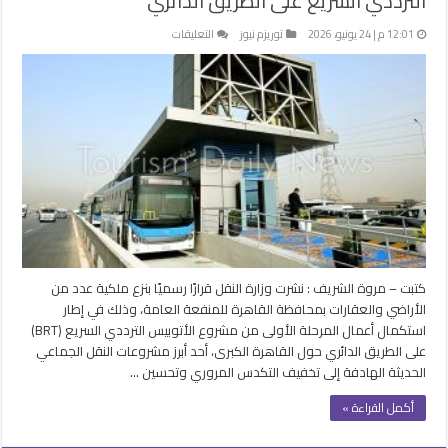
الترددي السريع على الطريق الدائري
على
12:01 م | 24 يونيو، 2026
توريزم نيوز
التعليقات
نزع
ملكيات
بالقاهرة
لصالح
مشروع
الأتوبيس
الترددي
السريع
على
الطريق
الدائري
مغلقة
كتبت – مروة الشريف : نشرت وزارة النقل قرارًا رسميًا بنزع ملكية عدد من
الأراضي والعقارات بمحافظة القاهرة للمنفعة العامة، وذلك في إطار
استكمال أعمال المرحلة الأولى من مشروع الأتوبيس الترددي السريع (BRT)
على الطريق الدائري حول القاهرة الكبرى، أحد أبرز مشروعات النقل الجماعي
الحديثة الهادفة إلى تخفيف التكدس المروري وتحسين …
أكمل القراءة »