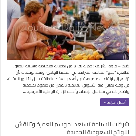
عالمية
من
“نينيو”
ومخاوف
من
موجة
غلاء
تضرب
الغذاء
والطاقة
مغلقة
كتبت – مروة الشريف : حذرت تقارير من تداعيات اقتصادية واسعة النطاق
لظاهرة “نينيو” المناخية المتزايدة في المحيط الهادئ، وسط توقعات بأن
تؤدي إلى ارتفاعات ملموسة في أسعار الغذاء والطاقة خلال الأشهر المقبلة،
في وقت تعاني فيه الأسواق العالمية بالفعل من ضغوط تضخمية
واضطرابات في سلاسل الإمداد. وأعلنت الإدارة الوطنية الأمريكية …
أكمل القراءة »
شركات السياحة تستعد لموسم العمرة وتناقش
اللوائح السعودية الجديدة