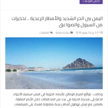
أكمل القراءة »
اليمن بين الحر الشديد والأمطار الرعدية .. تحذيرات
من السيول والصواعق
على
3:01 م | 24 يونيو، 2026
سياحة عالمية
التعليقات
اليمن
بين
الحر
الشديد
والأمطار
الرعدية
..
تحذيرات
من
السيول
والصواعق
مغلقة
وكالات : توقّع المركز الوطني للأرصاد الجوية في اليمن استمرار الأجواء
الحارة إلى شديدة الحرارة في عدد من المحافظات خلال الأيام المقبلة،
بالتزامن مع فرص لهطول أمطار رعدية متفاوتة الشدة على المرتفعات