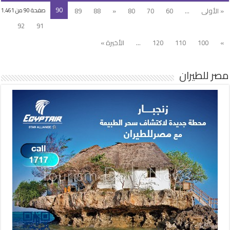
90
« الأولى
...
60
70
80
«
88
89
صفحة 90 من 1٬461
92
91
»
100
110
120
...
الأخيرة »
مصر للطيران