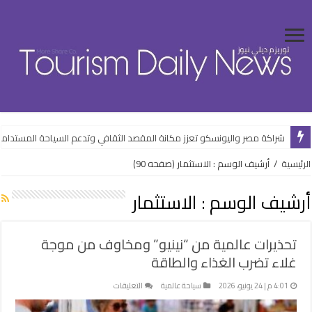
شراكة مصر واليونسكو تعزز مكانة المقصد الثقافي وتدعم السياحة المستدام
توترات المنطقة تعيد رسم خريطة السفر في عُمان وتضغط على السياحة والفن
الرئيسية
/
أرشيف الوسم : الاستثمار
(صفحه 90)
أرشيف الوسم :
الاستثمار
تحذيرات عالمية من “نينيو” ومخاوف من موجة
غلاء تضرب الغذاء والطاقة
على
4:01 م | 24 يونيو، 2026
سياحة عالمية
التعليقات
تحذيرات