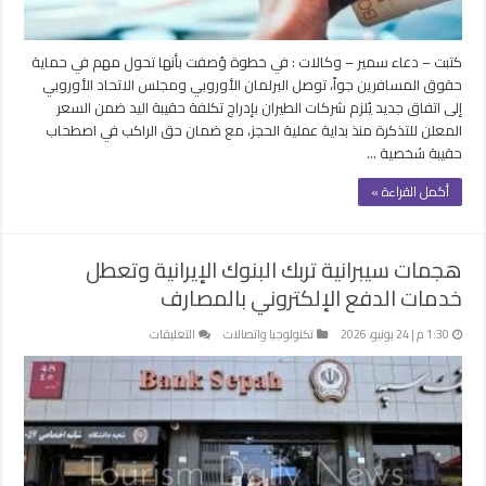
الطيران
مغلقة
كتبت – دعاء سمير – وكالات : في خطوة وُصفت بأنها تحول مهم في حماية
حقوق المسافرين جواً، توصل البرلمان الأوروبي ومجلس الاتحاد الأوروبي
إلى اتفاق جديد يُلزم شركات الطيران بإدراج تكلفة حقيبة اليد ضمن السعر
المعلن للتذكرة منذ بداية عملية الحجز، مع ضمان حق الراكب في اصطحاب
حقيبة شخصية …
أكمل القراءة »
هجمات سيبرانية تربك البنوك الإيرانية وتعطل
خدمات الدفع الإلكتروني بالمصارف
على
1:30 م | 24 يونيو، 2026
تكنولوجيا واتصالات
التعليقات
هجمات
سيبرانية
تربك
البنوك
الإيرانية
وتعطل
خدمات