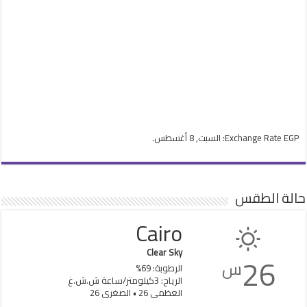
EGP
Exchange Rate
: السبت, 8 أغسطس.
حالة الطقس
Cairo
Clear Sky
26
س
الرطوبة: 69%
الرياح: 3كيلومتر/ساعة ش.ش.غ
العظمى 26 • الصغرى 26