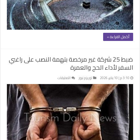
على
راغبى
السفر
لأداء
الحج
أكمل القراءة »
والعمرة
مغلقة
ضبط 25 شركة غير مرخصة بتهمة النصب على راغبي
السفر لأداء الحج والعمرة
على
3:10 م | 10 يناير، 2026
توريزم نيوز
التعليقات
ضبط
25
شركة
غير
مرخصة
بتهمة
النصب
على
راغبي