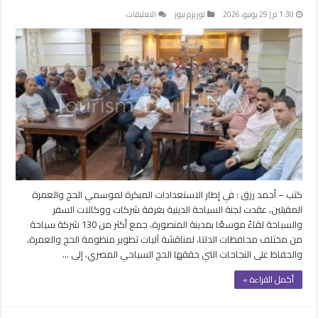
على
1:30 م | 29 يونيو، 2026
توريزم نيوز
التعليقات
شركات
السياحة
توحد
الصفوف
استعدادًا
للحج
والعمرة
..
خطة
لتطوير
المنظومة
مغلقة
كتب – أحمد رزق : في إطار الاستعدادات المبكرة لموسمي الحج والعمرة
المقبلين، عقدت لجنة السياحة الدينية بغرفة شركات ووكالات السفر
والسياحة لقاءً موسعًا بمدينة المنصورة، جمع أكثر من 130 شركة سياحة
من مختلف محافظات الدلتا، لمناقشة آليات تطوير منظومة الحج والعمرة،
والحفاظ على النجاحات التي حققها الحج السياحي المصري، إلى …
أكمل القراءة »