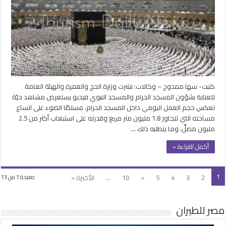
منظومة
الخدمات
المتكاملة
بالمسجد
الحرام
مغلقة
كتبت- سها ممدوح – وكالات: نشرت وزارة الحج والعمرة والهيئة العامة
للعناية بشؤون المسجد الحرام والمسجد النبوي فيديو يستعرض مشاهد حيّة
تعكس حجم العمل اليومي داخل المسجد الحرام، مسلطًا الضوء على اتساع
مساحته التي تتجاوز 1.8 مليون متر مربع وقدرته على استيعاب أكثر من 2.5
مليون مصلٍّ، وما يتطلبه ذلك …
أكمل القراءة »
1
2
3
4
5
»
10
...
الأخيرة »
صفحة 1 من 13
مصر للطيران