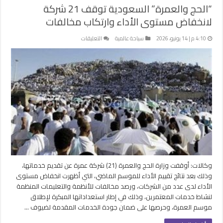
“الحج والعمرة” السعودية توقف 21 شركة
لانخفاض مستوى الأداء وارتكاب مخالفات
على
4:10 م | 14 يونيو، 2026
سياحة عالمية
التعليقات
“الحج
والعمرة”
السعودية
توقف
21
شركة
لانخفاض
مستوى
الأداء
وارتكاب
مخالفات
مغلقة
وكالات: أوقفت وزارة الحج والعمرة (21) شركة عمرة عن تقديم خدماتها،
وذلك بعد نتائج تقييم الأداء للموسم الماضي، التي أظهرت انخفاض مستوى
الأداء لدى عدد من الشركات، ورصد مخالفات للأنظمة والتعليمات المنظمة
لنشاط خدمات المعتمرين، وذلك في إطار استعداداتها المبكرة لإطلاق
موسم العمرة، وحرصها على ضمان جودة الخدمات المقدمة لضيوف …