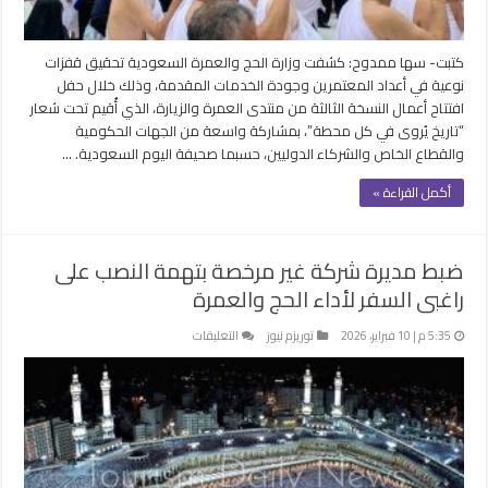
نوعية
بجودة
الخدمات
كتبت- سها ممدوح: كشفت وزارة الحج والعمرة السعودية تحقيق قفزات
مغلقة
نوعية في أعداد المعتمرين وجودة الخدمات المقدمة، وذلك خلال حفل
افتتاح أعمال النسخة الثالثة من منتدى العمرة والزيارة، الذي أُقيم تحت شعار
“تاريخ يُروى في كل محطة”، بمشاركة واسعة من الجهات الحكومية
والقطاع الخاص والشركاء الدوليين، حسبما صحيفة اليوم السعودية. …
أكمل القراءة »
ضبط مديرة شركة غير مرخصة بتهمة النصب على
راغبى السفر لأداء الحج والعمرة
على
5:35 م | 10 فبراير، 2026
توريزم نيوز
التعليقات
ضبط
مديرة
شركة
غير
مرخصة
بتهمة
النصب