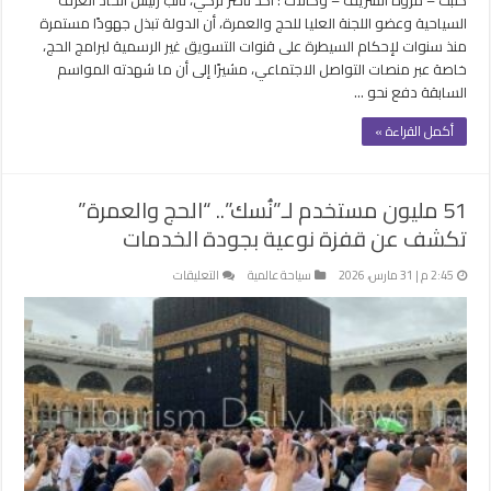
غير
السياحية وعضو اللجنة العليا للحج والعمرة، أن الدولة تبذل جهودًا مستمرة
المرخصة
منذ سنوات لإحكام السيطرة على قنوات التسويق غير الرسمية لبرامج الحج،
مغلقة
خاصة عبر منصات التواصل الاجتماعي، مشيرًا إلى أن ما شهدته المواسم
السابقة دفع نحو …
أكمل القراءة »
51 مليون مستخدم لـ”نُسك”.. “الحج والعمرة”
تكشف عن قفزة نوعية بجودة الخدمات
على
2:45 م | 31 مارس، 2026
سياحة عالمية
التعليقات
51
مليون
مستخدم
لـ”نُسك”..
“الحج
والعمرة”
تكشف
عن
قفزة