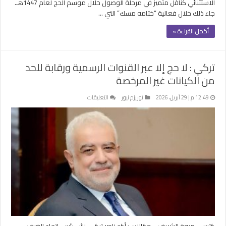
الاستثنائي كناقل متميز في مرحلة الوصول خلال موسم الحج لعام 1447هـ.
جاء ذلك خلال فعالية “ختامه مسك” التي …
أكمل القراءة »
تركي : لا حج إلا عبر القنوات الرسمية ورقابة للحد
من الكيانات غير المرخصة
على
12:49 م | 29 أبريل، 2026
توريزم نيوز
التعليقات
تركي
:
لا
حج
إلا
عبر
القنوات
الرسمية
ورقابة
للحد
من
الكيانات
كتبت – مروة الشريف – وكالات : أكد ناصر تركي، نائب رئيس اتحاد الغرف