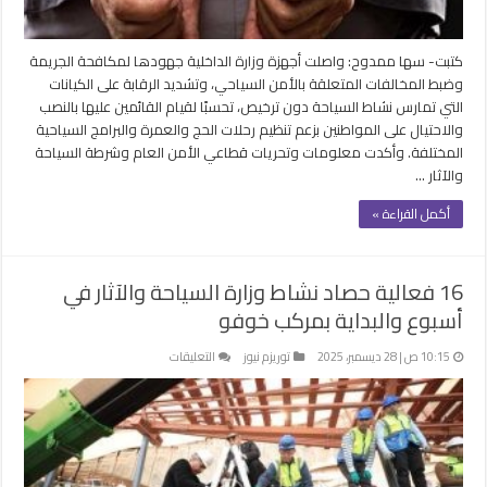
السفر
لأداء
الحج
كتبت- سها ممدوح: واصلت أجهزة وزارة الداخلية جهودها لمكافحة الجريمة
والعمرة
وضبط المخالفات المتعلقة بالأمن السياحي، وتشديد الرقابة على الكيانات
مغلقة
التي تمارس نشاط السياحة دون ترخيص، تحسبًا لقيام القائمين عليها بالنصب
والاحتيال على المواطنين بزعم تنظيم رحلات الحج والعمرة والبرامج السياحية
المختلفة. وأكدت معلومات وتحريات قطاعي الأمن العام وشرطة السياحة
والآثار …
أكمل القراءة »
16 فعالية حصاد نشاط وزارة السياحة والآثار في
أسبوع والبداية بمركب خوفو
على
10:15 ص | 28 ديسمبر، 2025
توريزم نيوز
التعليقات
16
فعالية
حصاد
نشاط
وزارة
السياحة