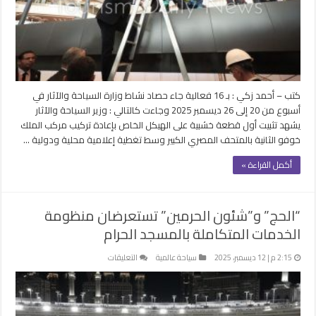
والآثار
في
أسبوع
والبداية
بمركب
خوفو
كتب – أحمد زكي : بـ 16 فعالية جاء حصاد نشاط وزارة السياحة والآثار في
مغلقة
أسبوع من 20 إلى 26 ديسمبر 2025 وجاءت كالتالي : وزير السياحة والآثار
يشهد تثبيت أول قطعة خشبية على الهيكل الخاص بإعادة تركيب مركب الملك
خوفو الثانية بالمتحف المصري الكبير وسط تغطية إعلامية محلية ودولية …
أكمل القراءة »
“الحج” و”شئون الحرمين” تستعرضان منظومة
الخدمات المتكاملة بالمسجد الحرام
على
2:15 م | 12 ديسمبر، 2025
سياحة عالمية
التعليقات
“الحج”
و”شئون
الحرمين”
تستعرضان