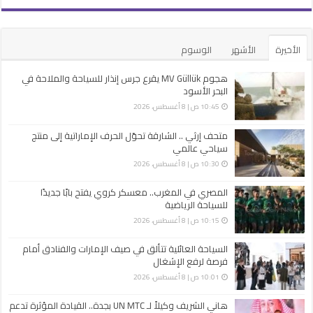
الأخيرة
الأشهر
الوسوم
هجوم MV Güllük يقرع جرس إنذار للسياحة والملاحة في
البحر الأسود
10:45 ص | 8 أغسطس، 2026
متحف إرثي .. الشارقة تحوّل الحرف الإماراتية إلى منتج
سياحي عالمي
10:30 ص | 8 أغسطس، 2026
المصري في المغرب.. معسكر كروي يفتح بابًا جديدًا
للسياحة الرياضية
10:15 ص | 8 أغسطس، 2026
السياحة العائلية تتألق في صيف الإمارات والفنادق أمام
فرصة لرفع الإشغال
10:01 ص | 8 أغسطس، 2026
هاني الشريف وكيلاً لـ UN MTC بجدة.. القيادة المؤثرة تدعم