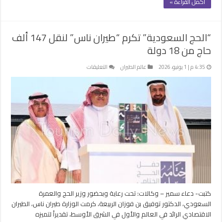
أكمل القراءة »
“الحج السعودية” تكرم “طيران ناس” لنقل 147 ألف
حاج من 18 دولة
على
4:35 م | 1 يونيو، 2026
عالم الطيران
التعليقات
“الحج
السعودية”
تكرم
“طيران
ناس”
لنقل
147
ألف
حاج
من
18
دولة
كتبت- دعاء سمير – وكالات: تحت رعاية وبحضور وزير الحج والعمرة
مغلقة
السعودي، الدكتور توفيق بن فوزان الربيعة، كرمت الوزارة طيران ناس، الطيران
الاقتصادي الرائد في العالم والأول في الشرق الأوسط، تقديراً لتميزه