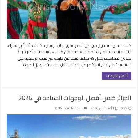
كتبت – سها ممدوح : يواصل النجم عمرو دياب ترسيخ مكانته كأحد أبرز سفراء
الأغنية المصرية في المنطقة، بعدما حقق كليب «لولا البنات» أكثر من 3
ملايين مشاهدة خلال 48 ساعة فقط من طرحه عبر قناته الرسمية على
“يوتيوب”، في نجاح لا يقتصر على الجانب الفني، بل يمتد ليعزز الصورة …
أكمل القراءة »
الجزائر ضمن أفضل الوجهات السياحة في 2026
10:22 م | 1 أغسطس، 2026
سياحة عالمية
0