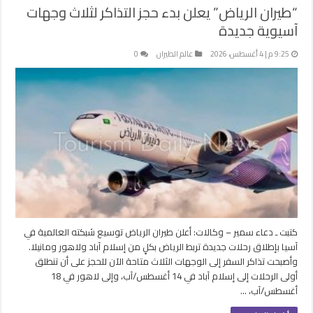
“طيران الرياض” يعلن بدء حجز التذاكر لثلاث وجهات
آسيوية جديدة
9:25 م | 4 أغسطس، 2026
عالم الطيران
0
كتبت ـ دعاء سمير – وكالات: أعلن طيران الرياض توسيع شبكته العالمية في
آسيا بإطلاق رحلات جديدة تربط الرياض بكلٍ من إسلام آباد ولاهور ومانيلا.
وأصبحت تذاكر السفر إلى الوجهات الثلاث متاحة الآن للحجز على أن تنطلق
أولى الرحلات إلى إسلام آباد في 14 أغسطس/آب، وإلى لاهور في 18
أغسطس/آب، …