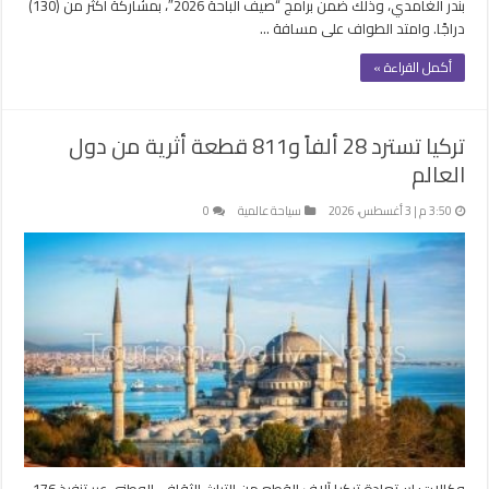
بندر الغامدي، وذلك ضمن برامج “صيف الباحة 2026″، بمشاركة أكثر من (130)
دراجًا. وامتد الطواف على مسافة …
أكمل القراءة »
تركيا تسترد 28 ألفاً و811 قطعة أثرية من دول
العالم
3:50 م | 3 أغسطس، 2026
سياحة عالمية
0
وكالات: استعادة تركيا آلاف القطع من التراث الثقافي الوطني عبر تنفيذ 176