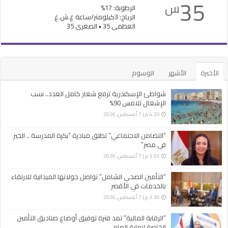
35
س
الرطوبة: 17%
الرياح: 3كيلومتر/ساعة غ.ش.غ
العظمى 35 • الصغرى 35
الأخيرة
الأشهر
الوسوم
شواطئ الإسكندرية ترفع شعار كامل العدد.. نسب
الإشغال تلامس 90%
4:20 م | 7 أغسطس، 2026
“التضامن الاجتماعي” تطلق مبادرة “بكرة المدرسة .. الخير
في مصر”
3:55 م | 7 أغسطس، 2026
“التأمين الصحي الشامل” تواصل جولاتها الميدانية للارتقاء
بالخدمات في الأقصر
3:30 م | 7 أغسطس، 2026
“الرقابة المالية” تمد فترة توفيق أوضاع صناديق التأمين
الخاصة لنهاية العام