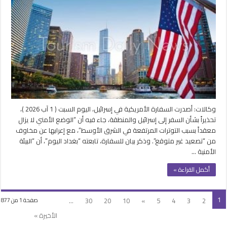
وكالات: أصدرت السفارة الأمريكية في إسرائيل، اليوم السبت ( 1 آب 2026 )،
تحذيراً بشأن السفر إلى إسرائيل والمنطقة، جاء فيه أن “الوضع الأمني لا يزال
معقداً بسبب التوترات المرتفعة في الشرق الأوسط”، مع إعرابها عن مخاوف
من “تصعيد غير متوقع”. وذكر بيان للسفارة، تابعته “بغداد اليوم”، أن “البيئة
الأمنية …
أكمل القراءة »
1
...
30
20
10
»
5
4
3
2
صفحة 1 من 877
الأخيرة »