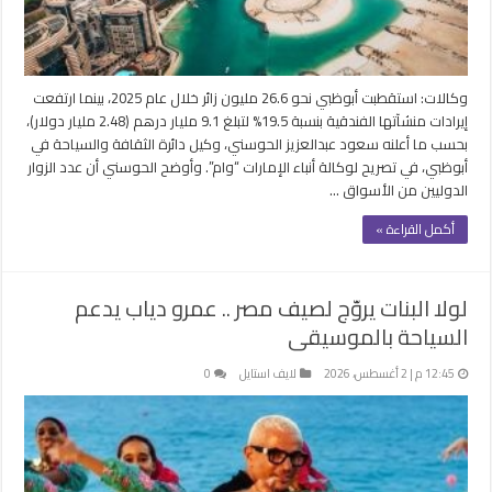
وكالات: استقطبت أبوظبي نحو 26.6 مليون زائر خلال عام 2025، بينما ارتفعت
إيرادات منشآتها الفندقية بنسبة 19.5% لتبلغ 9.1 مليار درهم (2.48 مليار دولار)،
بحسب ما أعلنه سعود عبدالعزيز الحوسني، وكيل دائرة الثقافة والسياحة في
أبوظبي، في تصريح لوكالة أنباء الإمارات “وام”. وأوضح الحوسني أن عدد الزوار
الدوليين من الأسواق …
أكمل القراءة »
لولا البنات يروّج لصيف مصر .. عمرو دياب يدعم
السياحة بالموسيقى
12:45 م | 2 أغسطس، 2026
لايف استايل
0