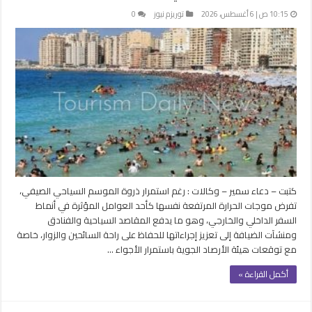
10:15 ص | 6 أغسطس، 2026
توريزم نيوز
0
كتبت – دعاء سمير – وكالات : رغم استمرار ذروة الموسم السياحي الصيفي،
تفرض موجات الحرارة المرتفعة نفسها كأحد العوامل المؤثرة في أنماط
السفر الداخلي والخارجي، وهو ما يدفع المقاصد السياحية والفنادق
ومنشآت الضيافة إلى تعزيز إجراءاتها للحفاظ على راحة السائحين والزوار، خاصة
مع توقعات هيئة الأرصاد الجوية باستمرار الأجواء …
أكمل القراءة »