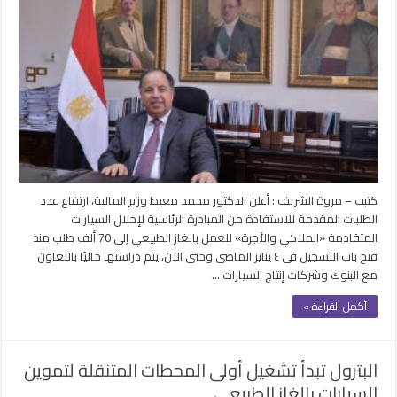
طلبات
مبادرة
إحلال
السيارات
القديمة
للعمل
بالغاز
الطبيعي
إلى
70ألفا
مغلقة
كتبت – مروة الشريف : أعلن الدكتور محمد معيط وزير المالية، ارتفاع عدد
الطلبات المقدمة للاستفادة من المبادرة الرئاسية لإحلال السيارات
المتقادمة «الملاكي والأجرة» للعمل بالغاز الطبيعي إلى 70 ألف طلب منذ
فتح باب التسجيل فى ٤ يناير الماضى وحتى الآن، يتم دراستها حاليًا بالتعاون
مع البنوك وشركات إنتاج السيارات …
أكمل القراءة »
البترول تبدأ تشغيل أولى المحطات المتنقلة لتموين
السيارات بالغاز الطبيعى