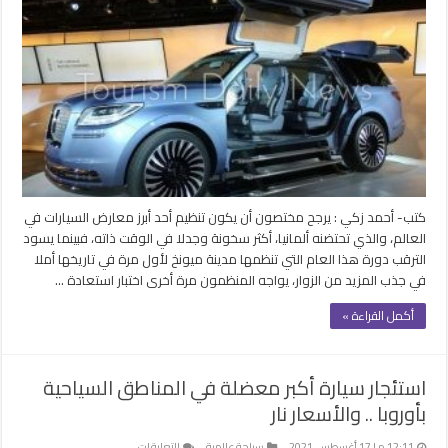
ميونخ
للسيارات
كلمة
السر
لإستعادة
ثقة
مصنعي
الماركات
الشهيرة
مغلقة
كتب- أحمد زكي : يرجح مختصون أن يكون تنظيم أحد أبرز معارض السيارات في
العالم، والذي تحتضنه ألمانيا، أكثر سخونة وجدلا في الوقت ذاته، فبينما يسود
الترقب دورة هذا العام التي تنظمها مدينة ميونخ لأول مرة في تاريخها أملا
في جذب المزيد من الزوار، يواجه المنظمون مرة أخرى اختبار استعادة …
أكمل القراءة »
استئجار سيارة أكبر معضلة في المناطق السياحية
بأوروبا .. والأسعار نار
على
12:11 م | 17 أغسطس، 2021
سياحة عالمية
التعليقات