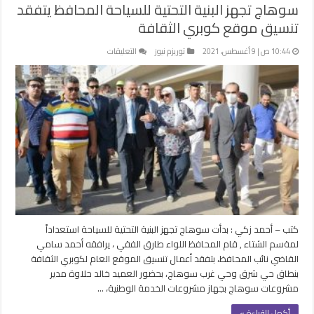
سوهاج تجهز البنية التحتية للسياحة المحافظ يتفقد
تنسيق موقع كوبري الثقافة
على
10:44 ص | 9 أغسطس، 2021
توريزم نيوز
التعليقات
سوهاج
تجهز
البنية
التحتية
للسياحة
المحافظ
يتفقد
تنسيق
موقع
كوبري
الثقافة
مغلقة
كتب – أحمد زكي : بدأت سوهاج تجهز البنية التحتية للسياحة استعداداً
لمةسم الشتاء , قام المحافظ اللواء طارق الفقي ، يرافقه أحمد سامي
القاضي نائب المحافظ، بتفقد أعمال تنسيق الموقع العام لكوبري الثقافة
بنطاق حي شرق وحي غرب سوهاج، بحضور العميد خالد حلاوة مدير
مشروعات سوهاج بجهاز مشروعات الخدمة الوطنية، …
أكمل القراءة »