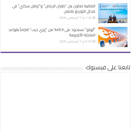
اتفاقية تعاون بين “طيران الرياض” و”ترافل سكاي” في
مجال التوزيع بالصين
7:45 م | 7 أغسطس، 2026
“أبولو” تستحوذ على 49.9% من “إيزي جيت” التزاماً بقواعد
الملكية الأوروبية
6:55 م | 7 أغسطس، 2026
تابعنا على فيسبوك