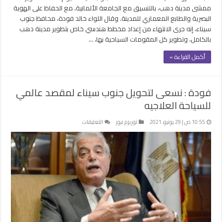
ممشى مدينة دهب، بالتنسيق مع الجامعة الألمانية، مع الحفاظ على الهوية
البصرية والطابع المعماري للمدينة. وقال اللواء خالد فودة، محافظ جنوب
سيناء، إنه جرى الانتهاء من إعداد مخطط هندسي خاص بتطوير مدينة دهب
بالكامل، وتطوير كل المقومات السياحية بها، …
أكمل القراءة »
فودة : نسعى لتحويل جنوب سيناء لمقصد عالمي
للسياحة العلاجيه
على
10:55 ص | 29 يونيو، 2021
توريزم نيوز
التعليقات
فودة
:
نسعى
لتحويل
جنوب
سيناء
لمقصد
عالمي
للسياحة
العلاجيه