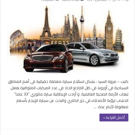
استئجار
سيارة
أكبر
معضلة
في
المناطق
السياحية
بأوروبا
..
والأسعار
نار
مغلقة
كتبت – مروة السيد : يشكل استئجار سيارة معضلة حقيقية في أهم المناطق
السياحية في أوروبا، في ظل التراجع الحاد في عدد المركبات المتوافرة بفعل
تبعات الأزمة الصحية العالمية. و أرادت الإيطالية سارة ماتوزي “33 عاما”
الذهاب لرؤية الأصدقاء في جزر الكناري والبحث عن سيارة للإيجار بأسعار
معقولة لأيام عدة. …
أكمل القراءة »