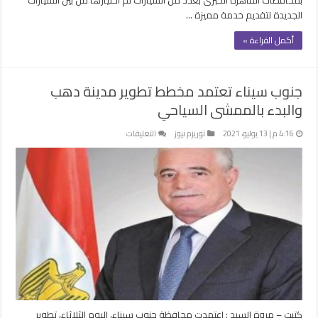
بمحافظات القاهرة الكبرى بعدد من السيارات تم اختيارها من بين السيارات
الجديدة لتقديم خدمة مميزة …
أكمل القراءة »
جنوب سيناء تعتمد مخطط تطوير مدينة دهب
والبدء بالممشى السياحي
على
4:16 م | 13 يوليو، 2021
توريزم نيوز
التعليقات
جنوب
سيناء
تعتمد
مخطط
تطوير
مدينة
دهب
والبدء
بالممشى
السياحي
مغلقة
كتبت – مروة السيد : اعتمدت محافظة جنوب سيناء، اليوم الثلاثاء، تطوير