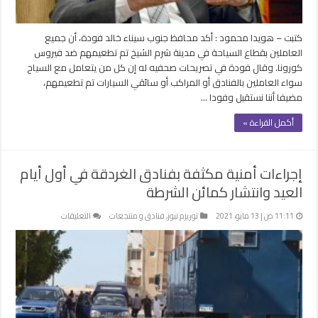
مغلقة
كتبت – هويدا محمود : أكد محافظ جنوب سيناء خالد فودة، أن جميع
العاملين بقطاع السياحة في مدينة شرم الشيخ تم تطعيمهم ضد فيروس
كورونا. وقال فودة في تصريحات صحفيه له إن كل من يتعامل مع السياح
سواء العاملين بالفنادق أو المراكب أو سائقي السيارات تم تطعيمهم،
مضيفا أننا نستقبل وفودا …
أكمل القراءة »
إجراءات أمنية مكثفة بفنادق الغردقة في أول أيام
العيد وانتشار كمائن الشرطة
على
11:11 ص | 13 مايو، 2021
توريزم نيوز
,
فنادق و منتجعات
التعليقات
إجراءات
أمنية
مكثفة
بفنادق
الغردقة
في
أول