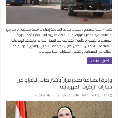
أيام
العيد
وانتشار
كمائن
الشرطة
كتبت – سها ممدوح : شهدت مدينة الغردقة إجراءات أمنية مكثفة ، تزامنا مع
مغلقة
احتفالات عيد الفطر المبارك، حيث رفعت مديرية أمن البحر الأحمر، درجة
الاستعداد القصوى لتأمين احتفالات عيد الفطر المبارك، وتكثيف الإجراءات
الأمنية على الكمائن، بالأخص كمين الغردقة الشمالي، والذي شهد توافد
المئات من السيارات، وتفتيش السيارات، كما شهدت …
أكمل القراءة »
وزيرة الصناعة تصدر قراراً باشتراطات الافراج عن
سيارات الركوب الكهربائية
على
12:04 م | 11 مايو، 2021
تكنولوجيا واتصالات
التعليقات
وزيرة
الصناعة
تصدر
قراراً