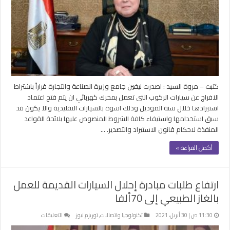
باشتراطات
الافراج
عن
سيارات
الركوب
الكهربائية
مغلقة
كتبت – مروة السيد : اصدرت نيفين جامع وزيرة الصناعة والتجارة قراراً باشتراط
الافراج عن سيارات الركوب التى تعمل بمحرك كهربائي ان يتم فتح اعتماد
استيرادها خلال سنة الموديل وذلك اسوة بالسيارات التقليدية والا يكون قد
سبق استخدامها واستيفاء كافة الشروط المنصوص عليها بلائحة القواعد
المنفذة لاحكام قانون الاستيراد والتصدير. …
أكمل القراءة »
ارتفاع طلبات مبادرة إحلال السيارات القديمة للعمل
بالغاز الطبيعي إلى 70ألفا
على
11:30 ص | 30 أبريل، 2021
تكنولوجيا واتصالات
,
توريزم نيوز
التعليقات
ارتفاع