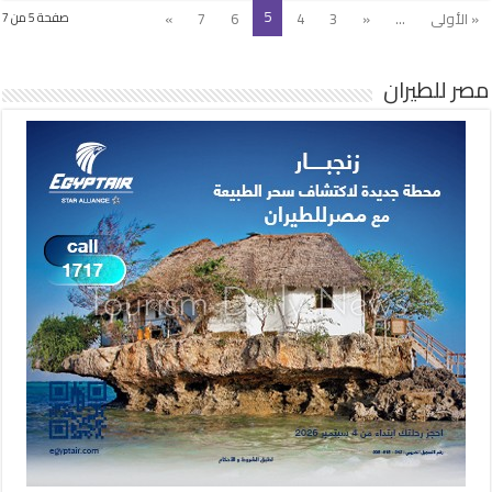
5
« الأولى
...
«
3
4
6
7
»
صفحة 5 من 7
مصر للطيران