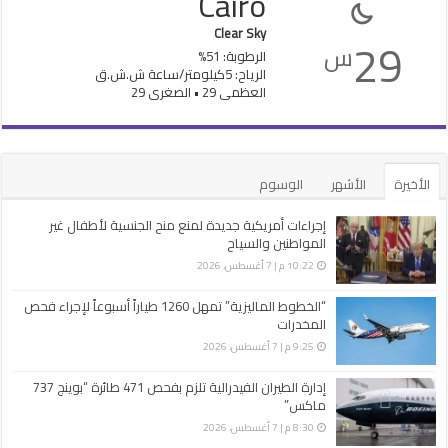
Cairo
Clear Sky
29
س
الرطوبة: 51%
الرياح: 5كيلومتر/ساعة ش.ش.ق‎
العظمى 29 • الصغرى 29
الأخيرة
الأشهر
الوسوم
إجراءات أمريكية جديدة لمنع منح الجنسية لأطفال غير
المواطنين والسياح
10:22 م | 7 أغسطس، 2026
“الخطوط الماليزية” تمهل 1260 طياراً أسبوعاً لإجراء فحص
المخدرات
9:25 م | 7 أغسطس، 2026
إدارة الطيران الفيدرالية تلزم بفحص 471 طائرة “بوينج 737
ماكس”
8:30 م | 7 أغسطس، 2026