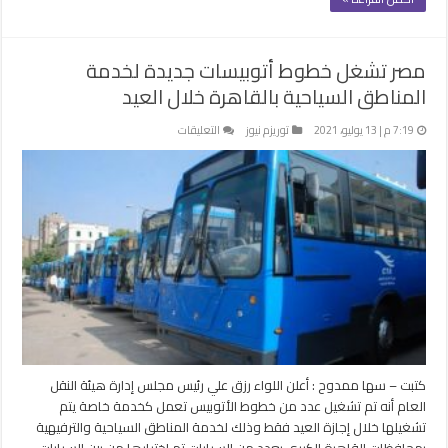
مصر تشغل خطوط أتوبيسات جديدة لخدمة
المناطق السياحية بالقاهرة خلال العيد
على
7:19 م | 13 يوليو، 2021
توريزم نيوز
التعليقات
مصر
تشغل
خطوط
أتوبيسات
جديدة
لخدمة
المناطق
السياحية
بالقاهرة
خلال
العيد
مغلقة
كتبت – سها ممدوح : أعلن اللواء رزق علي رئيس مجلس إدارة هيئة النقل
العام أنه تم تشغيل عدد من خطوط الأتوبيس تعمل كخدمة خاصة يتم
تشغيلها خلال إجازة العيد فقط وذلك لخدمة المناطق السياحية والترفيهية