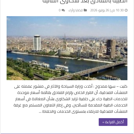
الطبية بالفنادق بعد شكاوى ألمانية
10:30 ص | 26 يوليو، 2026
قضايا وآراء
0
كتبت – سها ممدوح : أكدت وزارة السياحة والآثار في منشور عممته على
المنشآت الفندقية، أن القرار الخاص بإلزام الفنادق بقائمة أسعار موحدة
للخدمات الطبية جاء على خلفية تزايد الشكاوى بشأن المغالاة في أسعار
الخدمات الطبية المقدمة للسائحين، وفي إطار التعاون المستمر مع غرفة
المنشآت الفندقية للارتقاء بمستوى الخدمات والحفاظ …
أكمل القراءة »