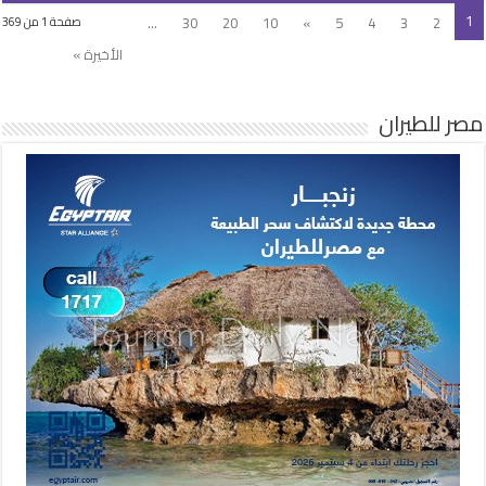
1
...
30
20
10
»
5
4
3
2
صفحة 1 من 369
الأخيرة »
مصر للطيران