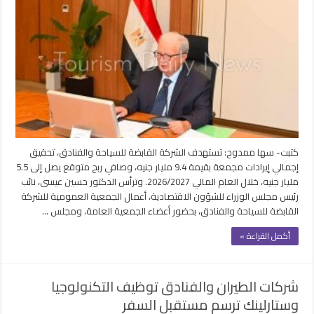
كتبت- سها ممدوح: تستهدف الشركة القابضة للسياحة والفنادق، تحقيق
إجمالي إيرادات مجمعة بقيمة 9.4 مليار جنيه، وصافي ربح متوقع يصل إلى 5.5
مليار جنيه، خلال العام المالي 2026/2027. وترأس الدكتور حسين عيسى، نائب
رئيس مجلس الوزراء للشؤون الاقتصادية، أعمال الجمعية العمومية للشركة
القابضة للسياحة والفنادق، بحضور أعضاء الجمعية العامة، ومجلس …
أكمل القراءة »
شركات الطيران والفنادق توظيف التكنولوجيا
وستارلينك ترسم مستقبل السفر