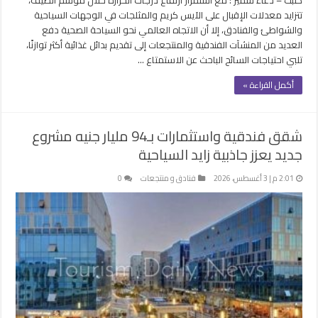
تتزايد معدلات الإقبال على الآيس كريم والمثلجات في الوجهات السياحية
والشواطئ والفنادق، إلا أن الاتجاه العالمي نحو السياحة الصحية دفع
العديد من المنشآت الفندقية والمنتجعات إلى تقديم بدائل غذائية أكثر توازنًا،
تلبي احتياجات السائح الباحث عن الاستمتاع …
أكمل القراءة »
شقق فندقية واستثمارات بـ94 مليار جنيه مشروع
جديد يعزز جاذبية زايد السياحية
2:01 م | 3 أغسطس، 2026
فنادق و منتجعات
0