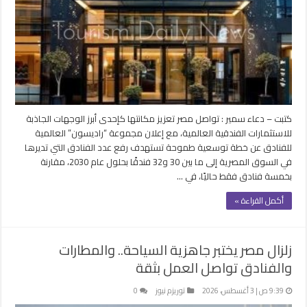
كتبت – دعاء سمير : تواصل مصر تعزيز مكانتها كإحدى أبرز الوجهات الجاذبة
للاستثمارات الفندقية العالمية، مع إعلان مجموعة “راديسون” العالمية
للفنادق عن خطة توسعية طموحة تستهدف رفع عدد الفنادق التي تديرها
في السوق المصرية إلى ما بين 30 و32 فندقًا بحلول عام 2030، مقارنة
بخمسة فنادق فقط حاليًا، في …
أكمل القراءة »
زلزال مصر يختبر جاهزية السياحة.. والمطارات
والفنادق تواصل العمل بثقة
9:39 ص | 3 أغسطس، 2026
توريزم نيوز
0