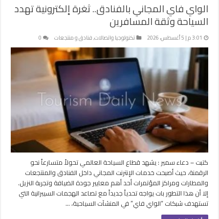
الواي فاي المجاني بالفنادق.. ثغرة إلكترونية تهدد
السياحة وثقة المسافرين
3:01 م | 5 أغسطس، 2026
تكنولوجيا واتصالات
,
فنادق و منتجعات
0
كتبت – دعاء سمير : يشهد قطاع السياحة العالمي تحولاً متسارعاً نحو
الرقمنة، حيث أصبحت خدمات الإنترنت المجاني داخل الفنادق والمنتجعات
والمطارات ومراكز المؤتمرات أحد أهم معايير جودة الضيافة وتجربة النزيل.
إلا أن هذا التطور بات يواجه تحدياً جديداً مع تصاعد الهجمات السيبرانية التي
تستهدف شبكات “الواي فاي” في المنشآت السياحية، …