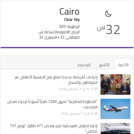
Cairo
Clear Sky
32
س
الرطوبة: 35%
الرياح: 8كيلومتر/ساعة ش
العظمى 32 • الصغرى 32
الأخيرة
الأشهر
الوسوم
إجراءات أمريكية جديدة لمنع منح الجنسية لأطفال غير
المواطنين والسياح
10:22 م | 7 أغسطس، 2026
“الخطوط الماليزية” تمهل 1260 طياراً أسبوعاً لإجراء فحص
المخدرات
9:25 م | 7 أغسطس، 2026
إدارة الطيران الفيدرالية تلزم بفحص 471 طائرة “بوينج 737
ماكس”