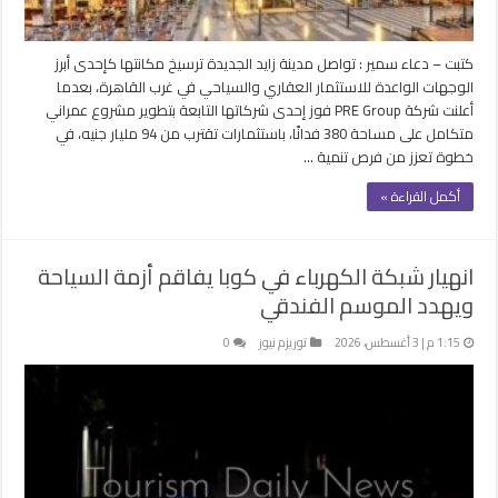
كتبت – دعاء سمير : تواصل مدينة زايد الجديدة ترسيخ مكانتها كإحدى أبرز
الوجهات الواعدة للاستثمار العقاري والسياحي في غرب القاهرة، بعدما
أعلنت شركة PRE Group فوز إحدى شركاتها التابعة بتطوير مشروع عمراني
متكامل على مساحة 380 فدانًا، باستثمارات تقترب من 94 مليار جنيه، في
خطوة تعزز من فرص تنمية …
أكمل القراءة »
انهيار شبكة الكهرباء في كوبا يفاقم أزمة السياحة
ويهدد الموسم الفندقي
1:15 م | 3 أغسطس، 2026
توريزم نيوز
0