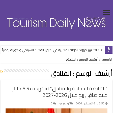
“OECD” تبرز جهود الدولة المصرية في تطوير القطاع السياحي وتحويله رقمياً
“الشباب” تفتتح فعاليات الأنشطة الرياضية بالعلمين الجديدة ضمن خطتها الصيف
الرئيسية
/
أرشيف الوسم : الفنادق
أرشيف الوسم :
الفنادق
“القابضة للسياحة والفنادق” تستهدف 5.5 مليار
جنيه صافي ربح خلال 2026-2027
3:50 م | 6 أغسطس، 2026
توريزم نيوز
0