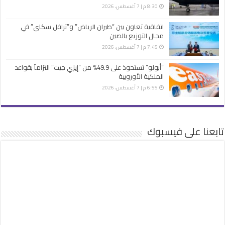
8:30 م | 7 أغسطس، 2026
اتفاقية تعاون بين “طيران الرياض” و”ترافل سكاي” في
مجال التوزيع بالصين
7:45 م | 7 أغسطس، 2026
“أبولو” تستحوذ على 49.9% من “إيزي جيت” التزاماً بقواعد
الملكية الأوروبية
6:55 م | 7 أغسطس، 2026
تابعنا على فيسبوك