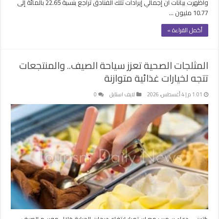
وأظهرت بيانات أن إجمالي إيرادات تلك الفنادق تراجع بنسبة 22.65 بالمائة إلى
10.77 مليون …
أكمل القراءة »
المثلجات الصحية تعزز سياحة الصيف.. والمنتجعات
تتجه لخيارات غذائية متوازنة
1:01 م | 4 أغسطس، 2026
لايف استايل
0
كتبت – دعاء سمير : مع استمرار ارتفاع درجات الحرارة خلال موسم الصيف،