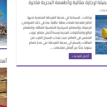
يلة لإجازة مثالية وأطعمة البحرية فاخرة
على
عليقات
عطلة
وكالات : السياحة في مدينة الغردقة المصرية لديها
عائلية
الكثير لتقدمه لقضاء عطلة عائلية ،بما في ذلك الشواطئ
..
الجميلة، والمعالم السياحية المناسبة للعائلة، والطعام
الغردقة
الرائع والمأكولات البحرية وسط أجمل مناظر غروب
شواطئ
الشمس في العالم ،حيث ينجذب السياح العرب من
جميلة
العائلات بالسفر الى مدينة الغردقة على مدار العام
لإجازة
سنويا، بحثًا عن أفضل منتجعات …
مثالية
وأطعمة
أكمل القراءة »
البحرية
أهلا
فاخرة
مغلقة