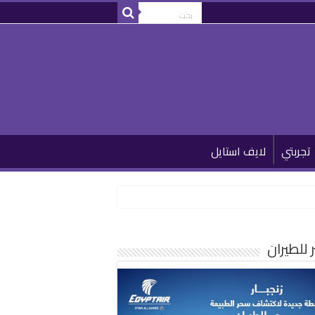
تجربتي
لايف استايل
للطيران