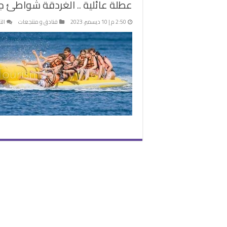
عطلة عائلية .. الغردقة شواطئ جم
2:50 م | 10 ديسمبر، 2023
فنادق و منتجعات
الت