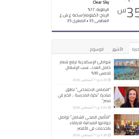
Clear Sky
3
س
الرطوبة: 17%
الرياح: 3كيلومتر/ساعة غ.ش.غ
العظمى 35 • الصغرى 35
خيرة
الأشهر
الوسوم
شواطئ الإسكندرية ترفع شعار
كامل العدد.. نسب الإشغال
تلامس 90%
4:20 م | 7 أغسطس، 2026
“التضامن الاجتماعي” تطلق
مبادرة “بكرة المدرسة .. الخير في
مصر”
3:55 م | 7 أغسطس، 2026
“التأمين الصحي الشامل” تواصل
جولاتها الميدانية للارتقاء
بالخدمات في الأقصر
3:30 م | 7 أغسطس، 2026