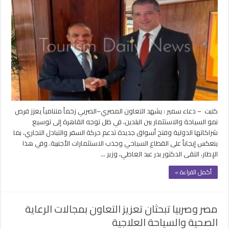
كتبت – دعاء سمير : يشهد التعاون المصري–الصربي زخماً متنامياً يعزز فرص
نمو السياحة والاستثمار بين البلدين، في ظل توجه القاهرة إلى توسيع
شراكاتها الدولية وفتح أسواق جديدة تدعم حركة السفر والتبادل التجاري، بما
ينعكس إيجاباً على القطاع السياحي وجذب الاستثمارات الأجنبية. وفي هذا
الإطار، التقى الدكتور بدر عبد العاطي، وزير …
أكمل القراءة »
مصر وصربيا تبحثان تعزيز التعاون بمجالات الرعاية
الصحية والسياحة العلاجية