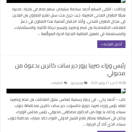
مصر
وكالات : التقى السفير أحمد سلامة سليمان، سفير مصر في بلجراد، مديرة
في
هيئة الطيران المدني الصربية، حيث جرى بحث سبل تعزيز التعاون بين البلدين
بلجراد
في مجال الطيران المدني. وأكد الجانبان أهمية هذا التعاون في دعم
يبحث
العلاقات الاقتصادية بين مصر وصربيا، وتيسير حركة الأفراد والاستثمارات،
التعاون
والمساهمة في تفعيل اتفاقية التجارة الحرة الموقَّعة …
مع
صربيا
أكمل القراءة »
في
مجال
الطيران
المدني
رئيس وزراء صربيا يزور دير سانت كاترين بدعوة من
مغلقة
مدبولي
على
9:38 ص | 21 يونيو، 2025
توريزم نيوز
التعليقات
رئيس
وزراء
كتب – أحمد زكي : في زيارة رسمية تعكس عمق العلاقات بين مصر وصربيا،
صربيا
تفقد رئيس وزراء صربيا، جورو ماتسوت، دير سانت كاترين بمحافظة جنوب
يزور
سيناء، وذلك بدعوة من الدكتور مصطفى مدبولي، رئيس مجلس الوزراء.
دير
وكان في استقباله بمطار شرم الشيخ الدولي اللواء خالد مبارك، محافظ جنوب
سانت
سيناء، الذي أكد أن الزيارة …
كاترين
بدعوة