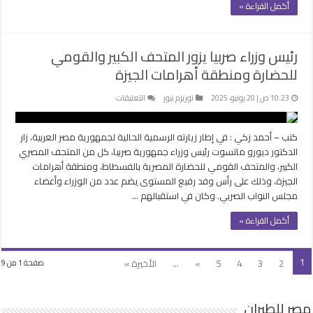
أكمل القراءة »
من
مدبولي
مغلقة
رئيس وزراء صربيا يزور المتحف الكبير والقومي
للحضارة ومنطقة أهرامات الجيزة
على
10:23 ص | 20 يونيو، 2025
توريزم نيوز
التعليقات
رئيس
وزراء
كتب – أحمد زكي : في إطار زيارته الرسمية الحالية لجمهورية مصر العربية، زار
صربيا
الدكتور ديورو ماتسوت رئيس وزراء جمهورية صربيا، كل من المتحف المصري
يزور
الكبير، والمتحف القومي للحضارة المصرية بالفسطاط، ومنطقة أهرامات
المتحف
الجيزة، وذلك على رأس وفد رفيع المستوى يضم عدد من الوزراء وأعضاء
الكبير
مجلس النواب الصربي. وكان في استقبالهم …
والقومي
للحضارة
أكمل القراءة »
ومنطقة
أهرامات
الجيزة
1
2
3
4
5
»
...
الأخيرة »
صفحة 1 من 9
مغلقة
مصر للطيران