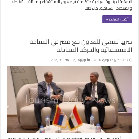
الاستمتاع بتجربة سياحية متكاملة تجمع بين الاستشفاء ومختلف الأنشطة
والمنتجات السياحية. جاء ذلك …
أكمل القراءة »
صربيا تسعى للتعاون مع مصر في السياحة
الاستشفائية والحركة المتبادلة
على
10:37 ص | 17 يونيو، 2026
توريزم نيوز
التعليقات
صربيا
تسعى
للتعاون
مع
مصر
في
السياحة
الاستشفائية
والحركة
المتبادلة
مغلقة
كتب – أحمد رزق : قال الدكتور Duro Macut رئيس مجلس وزراء صربيا إن بلاده