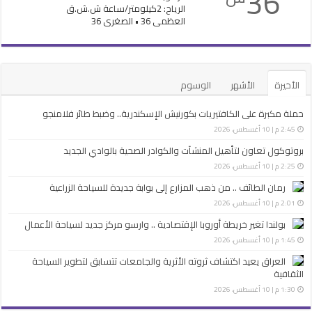
36
الرياح: 2كيلومتر/ساعة ش.ش.ق‎
العظمى 36 • الصغرى 36
الأخيرة
الأشهر
الوسوم
حملة مكبرة على الكافتيريات بكورنيش الإسكندرية.. وضبط طائر فلامنجو
2:45 م | 10 أغسطس، 2026
بروتوكول تعاون لتأهيل المنشآت والكوادر الصحية بالوادي الجديد
2:25 م | 10 أغسطس، 2026
رمان الطائف .. من ذهب المزارع إلى بوابة جديدة للسياحة الزراعية
2:01 م | 10 أغسطس، 2026
بولندا تغير خريطة أوروبا الإقتصادية .. وارسو مركز جديد لسياحة الأعمال
1:45 م | 10 أغسطس، 2026
العراق يعيد اكتشاف ثروته الأثرية والجامعات تتسابق لتطوير السياحة
الثقافية
1:30 م | 10 أغسطس، 2026