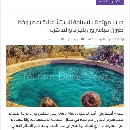
أكمل القراءة »
صربيا مهتمة بالسياحة الاستشفائية بمصر وخط
طيران مباشر بين بلجراد والقاهرة
على
10:15 ص | 18 يونيو، 2026
توريزم نيوز
التعليقات
صربيا
مهتمة
بالسياحة
الاستشفائية
بمصر
وخط
طيران
مباشر
بين
بلجراد
والقاهرة
مغلقة
كتب – أحمد رزق : أكد الدكتور Duro Macut رئيس مجلس وزراء صربيا اهتمام
بلاده بتعزيز التعاون مع مصر في مجال السياحة الاستشفائية، والاستفادة
من المقومات التي تتمتع بها مصر في هذا المجال، بما يتيح للسائح الصربي