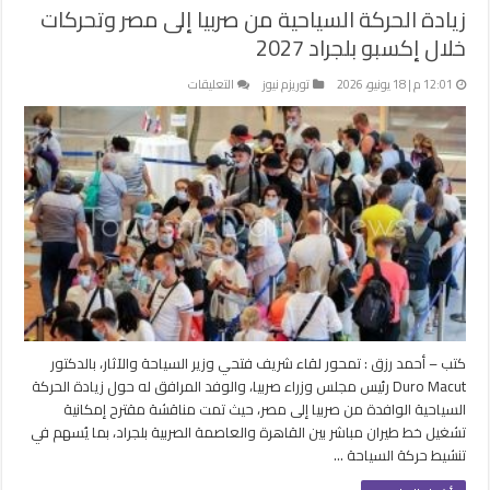
زيادة الحركة السياحية من صربيا إلى مصر وتحركات
خلال إكسبو بلجراد 2027
على
12:01 م | 18 يونيو، 2026
توريزم نيوز
التعليقات
زيادة
الحركة
السياحية
من
صربيا
إلى
مصر
وتحركات
خلال
إكسبو
بلجراد
2027
كتب – أحمد رزق : تمحور لقاء شريف فتحي وزير السياحة والآثار، بالدكتور
مغلقة
Duro Macut رئيس مجلس وزراء صربيا، والوفد المرافق له حول زيادة الحركة
السياحية الوافدة من صربيا إلى مصر، حيث تمت مناقشة مقترح إمكانية
تشغيل خط طيران مباشر بين القاهرة والعاصمة الصربية بلجراد، بما يُسهم في
تنشيط حركة السياحة …