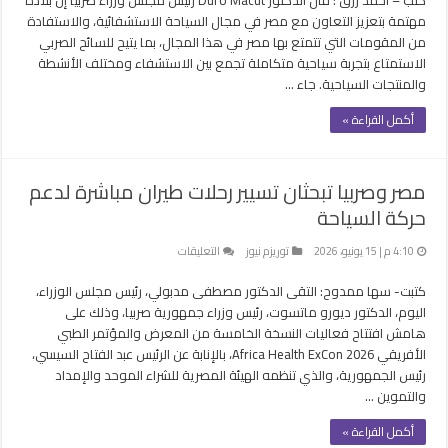
مهتمة بتعزيز التعاون مع مصر في مجال السياحة الاستشفائية، والاستفادة
من المقومات التي تتمتع بها مصر في هذا المجال، بما يتيح للسائح الصربي
الاستمتاع بتجربة سياحية متكاملة تجمع بين الاستشفاء ومختلف الأنشطة
والمنتجات السياحية. جاء …
أكمل القراءة »
مصر وصربيا تبحثان تسيير رحلات طيران مباشرة لدعم
حركة السياحة
على
4:10 م | 15 يونيو، 2026
توريزم نيوز
التعليقات
مصر
كتبت- سها ممدوح: التقى الدكتور مصطفى مدبولي، رئيس مجلس الوزراء،
وصربيا
تبحثان
اليوم، الدكتور ديورو ماتسوت، رئيس وزراء جمهورية صربيا، وذلك على
تسيير
هامش افتتاح فعاليات النسخة الخامسة من المعرض والمؤتمر الطبي
رحلات
الأفريقي Africa Health ExCon 2026، بالإنابة عن الرئيس عبد الفتاح السيسي،
طيران
رئيس الجمهورية، والذي تنظمه الهيئة المصرية للشراء الموحد والإمداد
مباشرة
والتموين …
لدعم
أكمل القراءة »
حركة