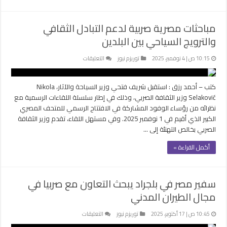
السياحة
مغلقة
مباحثات مصرية صربية لدعم التبادل الثقافي
والترويج السياحي بين البلدين
على
10:15 ص | 4 نوفمبر، 2025
توريزم نيوز
التعليقات
مباحثات
مصرية
كتب – أحمد رزق : استقبل شريف فتحي وزير السياحة والآثار، Nikola
صربية
Selaković وزير الثقافة الصربي، وذلك في إطار سلسلة اللقاءات الرسمية مع
لدعم
نظرائه من رؤساء الوفود المشاركة في الافتتاح الرسمي للمتحف المصري
التبادل
الكبير الذي أقيم في 1 نوفمبر 2025. وفي مستهل اللقاء، تقدم وزير الثقافة
الثقافي
الصربي بخالص التهنئة إلى …
والترويج
السياحي
أكمل القراءة »
بين
البلدين
مغلقة
سفير مصر في بلجراد يبحث التعاون مع صربيا في
مجال الطيران المدني
على
10:45 ص | 17 أكتوبر، 2025
توريزم نيوز
التعليقات
سفير