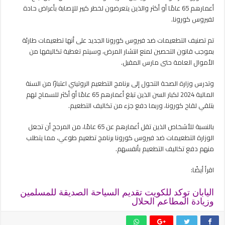
أعمارهم 65 عامًا أو أكثر والذين يتعرضون لخطر كبير للإصابة بأعراض حادة
لفيروس كورونا.
تم تصنيف التطعيمات ضد فيروس كورونا الجديد على أنها تطعيمات طارئة
بموجب قانون التحصين لمنع انتشار المرض، وسيتم تغطية تكاليفها من
الأموال العامة حتى مارس المقبل.
وتدرس وزارة الصحة التحول إلى برنامج التطعيم الروتيني اعتبارًا من السنة
المالية 2024 لكبار السن الذين تبلغ أعمارهم 65 عامًا أو أكثر للسماح لهم
بتلقي لقاح كورونا، وربما دفع جزء من تكاليف التطعيم.
بالنسبة للأشخاص الذين تقل أعمارهم عن 65 عامًا، من المرجح أن تجعل
الوزارة التطعيمات ضد فيروس كورونا برنامج تطعيم طوعي، مما يتطلب
منهم دفع تكاليف التطعيم بأنفسهم.
اقرأ أيضًا:
اليابان توكد للكويت تقديم السياحة الصديقة للمسلمين
وزيادة المطاعم الحلال