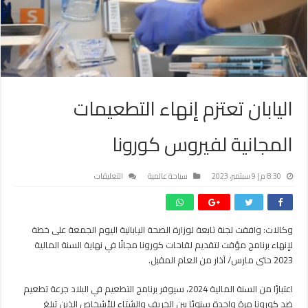
اليابان تعتزم إنهاء التطعيمات
المجانية لفيروس كورونا
على
8:30 م | 9 سبتمبر، 2023
سياحة عالمية
التعليقات
اليابان
تعتزم
إنهاء
وكالات: وافقت لجنة تابعة لوزارة الصحة اليابانية اليوم الجمعة على خطة
التطعيمات
لإنهاء برنامج مؤقت لتقديم لقاحات كورونا مجانًا في نهاية السنة المالية
المجانية
لفيروس
2023 حتى مارس/ آذار من العام المقبل.
كورونا
مغلقة
اعتبارًا من السنة المالية 2024، سيوفر برنامج التطعيم في البلاد جرعة تطعيم
ضد كورونا مرة واحدة سنويًا بين الخريف والشتاء للأشخاص الذين تبلغ