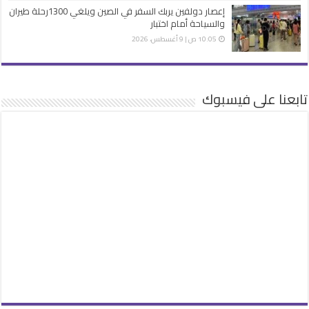
إعصار دولفين يربك السفر في الصين ويلغي 1300رحلة طيران
والسياحة أمام اختبار
10:05 ص | 9 أغسطس، 2026
تابعنا على فيسبوك