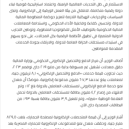
حقق
الاستثمار في ظل التحديات العالمية الراهنة، واعتماد استراتيجية قومية لبناء
معدلات
دولة رقمية متكاملة، للانتقال من بيئة العمل الورقية إلى الإلكترونية، وتبنى
تشغيل
السياسات والإجراءات الهيكلية اللازمة لتعزيز حوكمة المنظومة المالية
قياسية
للدولة، وتحسين كفاءة وفاعلية الأداء الحكومي، واستدامة المعاملات
مغلقة
المالية الحكومية بالتوظيف الأمثل للتكنولوجيا المتطورة، وتوطين التجارب
الدولية المتميزة في تطبيق الأنظمة الرقمية بكل المجالات، على نحو يسهم
في استيداء مستحقات الخزانة العامة للدولة، والارتقاء بجودة الخدمات
المقدمة للمواطنين.
أضاف الوزير، أن مركز الدفع والتحصيل الإلكتروني الحكومي بوزارة المالية
حقق معدلات تشغيل غير مسبوقة بداية من مايو ٢٠١٩ حتى نوفمبر ٢٠٢٣،
حيث تجاوزت قيمة خدمات «الدفع والتحصيل الإلكتروني» ٨,١ تريليون جنيه،
لمعاملات يبلغ عددها ٦٠٧,٣ مليون مدفوعة إلكترونية، موضحًا أن معدل
نمو خدمة الدفع الإلكتروني لمستحقات العاملين بالدولة بلغ ١٢٪؜ وتم
الانتهاء من إصدار ٤,٢ مليون بطاقة لمستحقات العاملين بالدولة تحمل
العلامة الوطنية «ميزة»، وتم تفعيل ٣,٩ مليون بطاقة بنسبة ٩٣٪؜ من
البطاقات المصدرة حتى الآن.
أشار الوزير إلى أن قيمة المتحصلات الإلكترونية لمصلحة الجمارك، بلغت ٨٢٩,٥
مليار جنيه، وحققت معدل نمو للمدفوعات الإلكترونية للجمارك المصرية بعد