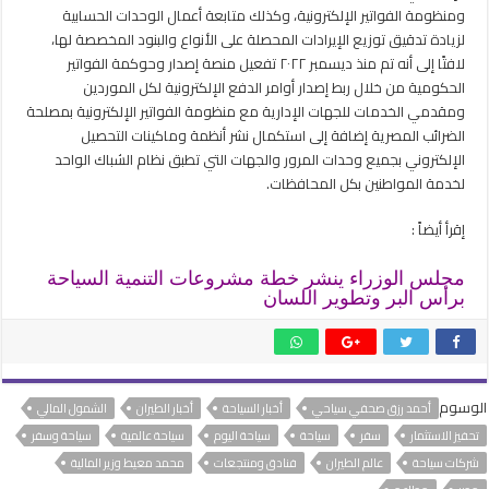
ومنظومة الفواتير الإلكترونية، وكذلك متابعة أعمال الوحدات الحسابية
لزيادة تدقيق توزيع الإيرادات المحصلة على الأنواع والبنود المخصصة لها،
لافتًا إلى أنه تم منذ ديسمبر ٢٠٢٢ تفعيل منصة إصدار وحوكمة الفواتير
الحكومية من خلال ربط إصدار أوامر الدفع الإلكترونية لكل الموردين
ومقدمي الخدمات للجهات الإدارية مع منظومة الفواتير الإلكترونية بمصلحة
الضرائب المصرية إضافة إلى استكمال نشر أنظمة وماكينات التحصيل
الإلكتروني بجميع وحدات المرور والجهات التي تطبق نظام الشباك الواحد
لخدمة المواطنين بكل المحافظات.
إقرأ أيضاً :
مجلس الوزراء ينشر خطة مشروعات التنمية السياحة
برأس البر وتطوير اللسان
الوسوم
أحمد رزق صحفي سياحي
أخبار السياحة
أخبار الطيران
الشمول المالي
تحفيز الاستثمار
سفر
سياحة
سياحة اليوم
سياحة عالمية
سياحة وسفر
شركات سياحة
عالم الطيران
فنادق ومنتجعات
محمد معيط وزير المالية