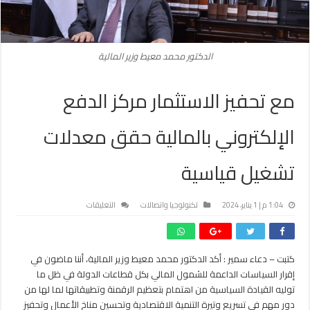
الدكتور محمد معيط وزير المالية
مع تحفيز الاستثمار مركز الدفع
الإلكتروني بالمالية حقق معدلات
تشغيل قياسية
على
1:04 م | 1 يناير، 2024
تكنولوجيا واتصالات
التعليقات
مع
تحفيز
الاستثمار
كتبت – دعاء سمير : أكد الدكتور محمد معيط وزير المالية، أننا ماضون في
مركز
إقرار السياسات الداعمة للشمول المالي بكل قطاعات الدولة في ظل ما
الدفع
الإلكتروني
توليه القيادة السياسية من اهتمام بتعظيم الرقمنة وتطبيقاتها لما لها من
بالمالية
دور مهم في تسريع وتيرة التنمية الاقتصادية وتحسين مناخ الأعمال وتحفيز