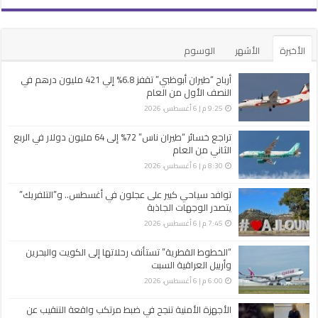
الأخيرة
الأشهر
الوسوم
أرباح “طيران أبوظبي” تقفز 6.8% إلي 421 مليون درهم في
النصف الأول من العام
9:25 م | 6 أغسطس، 2026
تراجع خسائر “طيران ناس” 72% إلى 64 مليون دولار في الربع
الثاني من العام
8:30 م | 6 أغسطس، 2026
توافد سياحي كبير على عجلون في أغسطس.. و”التلفريك”
يتصدر الوجهات الجاذبة
7:45 م | 6 أغسطس، 2026
“الخطوط القطرية” تستأنف رحلاتها إلى الكويت والبحرين
وأربيل العراقية السبت
6:00 م | 6 أغسطس، 2026
الأجهزة الأمنية تنجح في ضبط مرتكب واقعة التنقيب عن