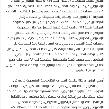
التحول لمنصة مدفوعات «نافذة» بنسبة 24%، و هناك استقرار في السداد
الإلكتروني من خلال قنوات التحصيل المتعددة للضرائب المصرية بمعدل نمو
٣٠٪؜ حيث سجلت قيمة معاملات خدمات الدفع والتحصيل الإلكتروني للضرائب
المصرية ١,٩ تريليون جنيه، وهناك زيادة ملحوظة في معدلات إقبال
المواطنين على سداد المستحقات الحكومية إلكترونيًا من خلال مدفوعة
المواطن بنسبة ٣٦٪؜ وبلغت قيمة خدمة التحصيل من خلال مدفوعة
المواطن ١٧١,٥ مليار جنيه، وخدمة التحصيل من خلال ماكينات التحصيل
الإلكتروني الحكومي«GPOS» بالجهات الحكومية مليار جنيه ١٥٤,٦ مليار جنيه،
وسجلت قيمة التحصيل من خلال بوابة السداد الإلكترونية الحكومية على
الانترنت ١,٥ مليار جنيه، وهناك توسع كبير في خدمات التحصيل الإلكتروني من
خلال شركات التحصيل المتكاملة مع مركز الدفع والتحصيل الإلكتروني
الحكومي حيث حققت قيمة متحصلاتها الحكومية نحو ٢,٩ مليار جنيه، وبلغ
إجمالي قيمة مدفوعات المرتبات ١,٠٧١ تريليون جنيه، وخدمة الدفع الالكتروني
للموردين ٣,٨ تريليون جنيه.
أوضح الوزير، أنه نظرًا لطبيعة التطورات التكنولوجية المتسارعة خاصة فى
مجال التكنولوجيا المالية وفي إطار متابعة ورقابة التشغيل لكل منظومات
التحول الرقمي بالوزارة؛ فإنه يجري بصفة مستمرة مراجعة إجراءات الحوكمة
لهذه المنظومات مع إضافة إجراءات جديدة لزيادة حوكمة الربط والتكامل
بين مركز الدفع والتحصيل الإلكتروني الحكومي، ومنظومة التحصيل
الإلكتروني، وبين منظومة معلومات المالية العامة الحكومية «GFMIS»