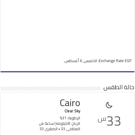
EGP
Exchange Rate
: الخميس, 6 أغسطس.
حالة الطقس
Cairo
Clear Sky
33
س
الرطوبة: 31%
الرياح: 8كيلومتر/ساعة ش
العظمى 33 • الصغرى 33