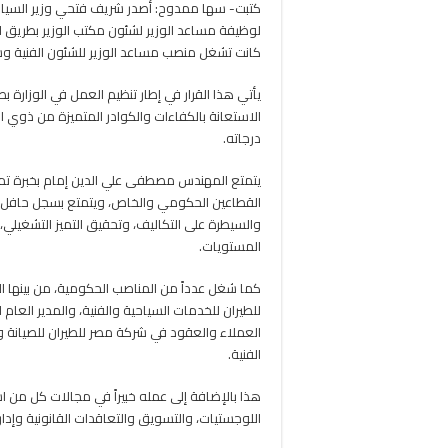
كتبت- سها ممدوح: أصدر شريف فتحي وزير السياحة و
لوظيفة مساعد الوزير لشئون مكتب الوزير بطريق التع
كانت تشغل منصب مساعد الوزير للشئون الفنية وشئ
يأتي هذا القرار في إطار تنظيم العمل في الوزارة 
الاستعانة بالكفاءات والكوادر المتميزة من ذوي 
درجاته.
القطاعين الحكومي والخاص، ويتمتع بسجل حافل بال
والسيطرة على التكاليف، وتحقيق التميز التشغيلي
المستويات.
كما شغل عدداً من المناصب الحكومية، من بينها ال
للطيران للخدمات السياحية والفنية، والمدير الع
العملاء والعقود في شركة مصر للطيران للصيانة وا
الفنية.
هذا بالإضافة إلى عمله خبيراً في مجالات كل من ا
اللوجستيات، والتسويق والتعاقدات القانونية وإدا