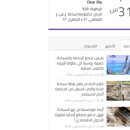
Clear Sky
3
س
الرطوبة: 38%
الرياح: 2كيلومتر/ساعة غ.ش.غ
العظمى 31 • الصغرى 31
خيرة
الأشهر
الوسوم
باريس تجمع الرياضة والسياحة..
ذهبية روسية في بطولة أوروبا
للألعاب المائية
12:01 م | 8 أغسطس، 2026
كوم الخلجان يفتح بوابة سياحة
الدلتا وآلاف السنين من الحضارة
أمام الاستثمار
11:55 ص | 8 أغسطس، 2026
أزمة فولكسفاغن تهز السياحة
فهل تدفع مصانع ألمانيا فاتورة
التحول الاقتصادي؟
11:45 ص | 8 أغسطس، 2026