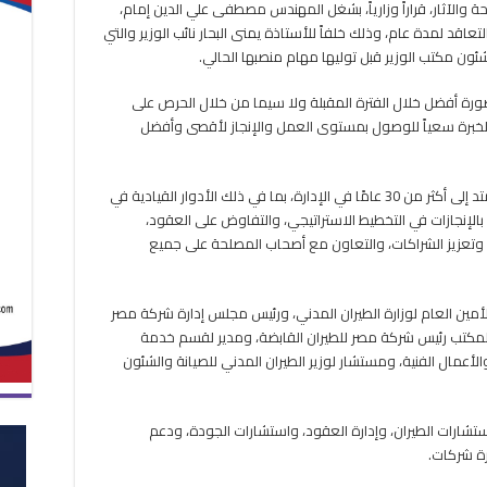
الآثار، قراراً وزارياً، بشغل المهندس مصطفى علي الدين إمام،
مساعداً
اقد لمدة عام، وذلك خلفاً للأستاذة يمنى البحار نائب الوزير والتي
لوزير
السياحة
ون مكتب الوزير قبل توليها مهام منصبها الحالي.
مغلقة
بصورة أفضل خلال الفترة المقبلة ولا سيما من خلال الحرص على
الخبرة سعياً للوصول بمستوى العمل والإنجاز لأقصى وأفضل
يتمتع المهندس مصطفى علي الدين إمام بخبرة تمتد إلى أكثر من 30 عامًا في الإدارة، بما في ذلك الأدوار القيادية في
إنجازات في التخطيط الاستراتيجي، والتفاوض على العقود،
، وتعزيز الشراكات، والتعاون مع أصحاب المصلحة على جميع
أمين العام لوزارة الطيران المدني، ورئيس مجلس إدارة شركة مصر
ام لمكتب رئيس شركة مصر للطيران القابضة، ومدير لقسم خدمة
لأعمال الفنية، ومستشار لوزير الطيران المدني للصيانة والشئون
ستشارات الطيران، وإدارة العقود، واستشارات الجودة، ودعم
رة شركات.