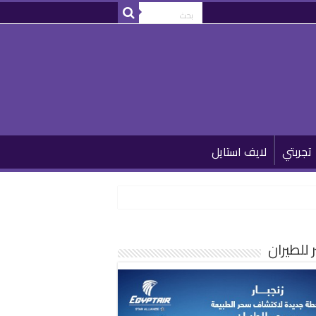
تجربتي
لايف استايل
للطيران