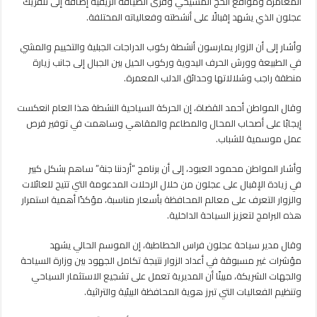
المغامرة ومواقع الحج المسيحي وقرى الضيافة الريفية إضافة إلى تلفريك
عجلون الذي يشهد إقبالًا على أنشطته وفعالياته المختلفة.
وأشار إلى أن الزوار يمارسون أنشطة ركوب الدراجات الجبلية والتخييم والمشي
في الطبيعة وورش الحرف اليدوية وركوب الخيل بين الجبال إلى جانب زيارة
منطقة راجب وشلالاتها وحدائق الدلب المعمرة.
وقال المواطن أحمد القضاة، إن الحركة السياحية النشطة هذا العام انعكست
إيجابًا على أصحاب المحال والمطاعم والمقاهي وساهمت في توفير فرص
عمل موسمية للشباب.
وأشار المواطن محمود العبود، إلى أن برنامج “أردننا جنة” ساهم بشكل كبير
في زيادة الإقبال على عجلون من خلال الرحلات المدعومة التي تتيح للعائلات
والزوار التعرف على معالم المحافظة بأسعار مناسبة، مؤكدًا أهمية استمرار
هذه البرامج لتعزيز السياحة الداخلية.
وقال مدير سياحة عجلون فراس الخطاطبة، إن الموسم الحالي يشهد
مؤشرات غير مسبوقة في أعداد الزوار نتيجة تكامل الجهود بين وزارة السياحة
والجهات الشريكة، مبينًا أن المديرية تعمل على تشجيع الاستثمار السياحي
وتنظيم الفعاليات التي تبرز هوية المحافظة البيئية والتراثية.