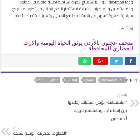
ودعا الخطاطبة الزوار للاستمتاع بتجربة سياحية أصيلة وآمنة في عجلون
والمستثمرين والمبادرات الشبابية لاستثمار الزخم الحالي في تطوير مشاريع
سياحية صغيرة تسهم في تنمية المجتمع المحلي وتعزيز الاقتصاد الأخضر.
اقرأ أيضًا:
متحف عجلون بالأردن يوثق الحياة اليومية والإرث
الحضاري للمحافظة
الوسوم
الحركة السياحية
السياح
انتعاش
عجلون الأردنية
السابق
“الباكستانية” تؤجل استئناف رحلاتها
بين إسلام آباد ومانشستر لنهاية
أغسطس
التالي
“الخطوط المغربية” توسع شبكة