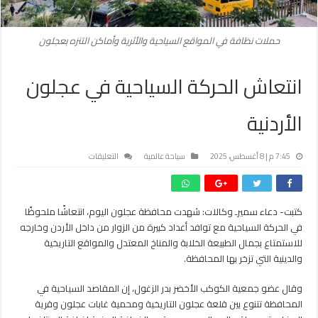
حملات نظافة في المواقع السياحية والأثرية وأماكن التنزه بعجلون
انتعاش الحركة السياحية في عجلون
الأردنية
على
7:45 م | 8 أغسطس، 2025
سياحة عالمية
التعليقات
انتعاش
الحركة
السياحية
كتبت- دعاء سميرـ وكالات: شهدت محافظة عجلون اليوم، انتعاشًا ملحوظًا
في
في الحركة السياحية مع توافد أعداد كبيرة من الزوار من داخل الأردن وخارجه
عجلون
الأردنية
للاستمتاع بجمال الطبيعة الخلابة والمناخ المعتدل والمواقع التاريخية
مغلقة
والدينية التي تزخر بها المحافظة.
وقال عضو جمعية الكوكب الأخضر بدر الزغول، إن المقاصد السياحية في
المحافظة تتنوع بين قلعة عجلون التاريخية ومحمية غابات عجلون وقرية