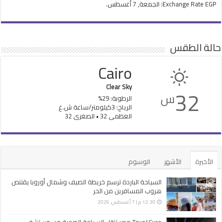
EGP
Exchange Rate
: الجمعة, 7 أغسطس.
حالة الطقس
Cairo
Clear Sky
32
س
الرطوبة: 29%
الرياح: 3كيلومتر/ساعة ش.غ
العظمى 32 • الصغرى 32
الأخيرة
الأشهر
الوسوم
السياحة الباردة ترسم خريطة الصيف وشمال أوروبا يقتنص
هروب المسافرين من الحر
12:30 م | 7 أغسطس، 2026
Tour4Cure مصر تنقل السياحة الصحية من مستشفى